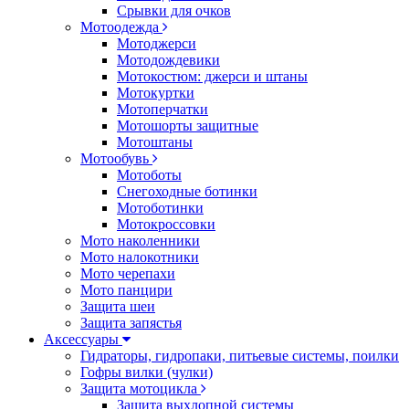
Срывки для очков
Мотоодежда
Мотоджерси
Мотодождевики
Мотокостюм: джерси и штаны
Мотокуртки
Мотоперчатки
Мотошорты защитные
Мотоштаны
Мотообувь
Мотоботы
Снегоходные ботинки
Мотоботинки
Мотокроссовки
Мото наколенники
Мото налокотники
Мото черепахи
Мото панцири
Защита шеи
Защита запястья
Аксессуары
Гидраторы, гидропаки, питьевые системы, поилки
Гофры вилки (чулки)
Защита мотоцикла
Защита выхлопной системы