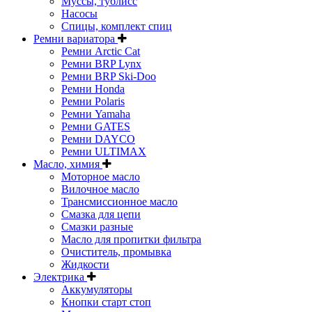
Муссы, тублисс
Насосы
Спицы, комплект спиц
Ремни вариатора
Ремни Arctic Cat
Ремни BRP Lynx
Ремни BRP Ski-Doo
Ремни Honda
Ремни Polaris
Ремни Yamaha
Ремни GATES
Ремни DAYCO
Ремни ULTIMAX
Масло, химия
Моторное масло
Вилочное масло
Трансмиссионное масло
Смазка для цепи
Смазки разные
Масло для пропитки фильтра
Очиститель, промывка
Жидкости
Электрика
Аккумуляторы
Кнопки старт стоп