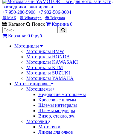
+7 950-280-5908
+7 902-506-0604
🟢 MAX
🟢 WhatsApp
🔵 Telegram
Каталог
Поиск
Корзина
0
Корзина
:
0
0 руб.
Мотоциклы
Мотоциклы BMW
Мотоциклы HONDA
Мотоциклы KAWASAKI
Мотоциклы KTM
Мотоциклы SUZUKI
Мотоциклы YAMAHA
Мотоэкипировка
Мотошлемы
Недорогие мотошлемы
Кроссовые шлемы
Шлемы интегралы
Шлемы модуляры
Визор, стекло, з/ч
Мотоочки
Мото очки
Линзы для очков