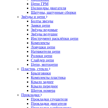
Цепи ГРМ
Цилиндры двигателя
Шатуны, шатунные сборки
Звёзды и цепи
Болты звезды
Замки цепи
Звёзды ведомые
Звёзды ведущие
Инструмент расклёпки цепи
Комплекты
Ловушки цепи
Натяжители цепи
Ролики цепи
Слайдер цепи
Цепи, мотоцепи
Пластик, стекло
Брызговики
Комплекты пластика
Крыло заднее
Крыло переднее
Щиток номера
Прокладки
Прокладки глушителя
Прокладки двигателя
Прокладки карбюратора