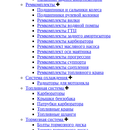
Ремкомплекты
Подшипники и сальники колеса
Подшипники рулевой колонки
Ремкомплекты вилки
Ремкомплекты водяной помпы
Ремкомплекты ГТЦ
Ремкомплекты заднего амортизатора
Ремкомплекты карбюратора
Ремкомплект масляного насоса
Ремкомплект оси маятника
Ремкомплекты прогрессии
Ремкомплекты суппорта
Ремкомплекты сцепления
Ремкомплекты топливного крана
Система охлаждения
Радиаторы для мотоцикла
Топливная система
Карбюраторы
Крышки бензобака
Патрубки карбюратора
Топливные краны
Топливные шланги
Тормозная система
Болты тормозного диска
Защита тормозного диска