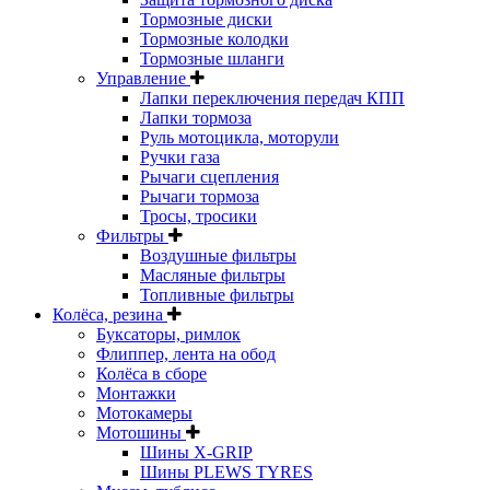
Тормозные диски
Тормозные колодки
Тормозные шланги
Управление
Лапки переключения передач КПП
Лапки тормоза
Руль мотоцикла, моторули
Ручки газа
Рычаги сцепления
Рычаги тормоза
Тросы, тросики
Фильтры
Воздушные фильтры
Масляные фильтры
Топливные фильтры
Колёса, резина
Буксаторы, римлок
Флиппер, лента на обод
Колёса в сборе
Монтажки
Мотокамеры
Мотошины
Шины X-GRIP
Шины PLEWS TYRES