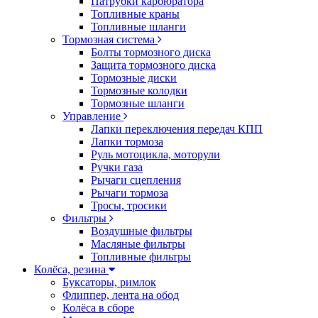
Патрубки карбюратора
Топливные краны
Топливные шланги
Тормозная система
Болты тормозного диска
Защита тормозного диска
Тормозные диски
Тормозные колодки
Тормозные шланги
Управление
Лапки переключения передач КПП
Лапки тормоза
Руль мотоцикла, моторули
Ручки газа
Рычаги сцепления
Рычаги тормоза
Тросы, тросики
Фильтры
Воздушные фильтры
Масляные фильтры
Топливные фильтры
Колёса, резина
Буксаторы, римлок
Флиппер, лента на обод
Колёса в сборе