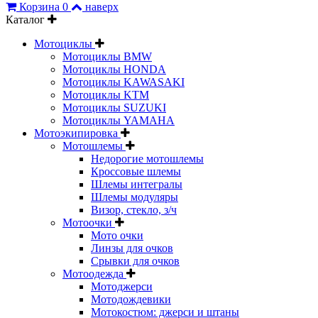
Корзина
0
наверх
Каталог
Мотоциклы
Мотоциклы BMW
Мотоциклы HONDA
Мотоциклы KAWASAKI
Мотоциклы KTM
Мотоциклы SUZUKI
Мотоциклы YAMAHA
Мотоэкипировка
Мотошлемы
Недорогие мотошлемы
Кроссовые шлемы
Шлемы интегралы
Шлемы модуляры
Визор, стекло, з/ч
Мотоочки
Мото очки
Линзы для очков
Срывки для очков
Мотоодежда
Мотоджерси
Мотодождевики
Мотокостюм: джерси и штаны