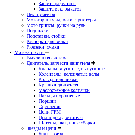
Защита радиатора
Защита рук, рычагов
Инструменты
Мотогарнитуры, мото гарнитуры
Мото грипсы, ручки на руль
Подножки
Подставки, стойки
Распорки для вилки
Рюкзаки, сумки
Мотозапчасти
Выхлопная система
Двигатель, запчасти двигателя
Клапаны впускные, выпускные
Коленвалы, коленчатые валы
Кольца поршневые
Крышки двигателя
Маслосъёмные колпачки
Пальцы поршневые
Поршни
Сцепление
Цепи ГРМ
Цилиндры двигателя
Шатуны, шатунные сборки
Звёзды и цепи
Болты звезды