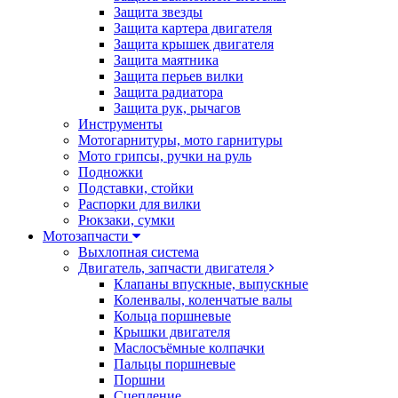
Защита звезды
Защита картера двигателя
Защита крышек двигателя
Защита маятника
Защита перьев вилки
Защита радиатора
Защита рук, рычагов
Инструменты
Мотогарнитуры, мото гарнитуры
Мото грипсы, ручки на руль
Подножки
Подставки, стойки
Распорки для вилки
Рюкзаки, сумки
Мотозапчасти
Выхлопная система
Двигатель, запчасти двигателя
Клапаны впускные, выпускные
Коленвалы, коленчатые валы
Кольца поршневые
Крышки двигателя
Маслосъёмные колпачки
Пальцы поршневые
Поршни
Сцепление