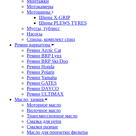
Монтажки
Мотокамеры
Мотошины
Шины X-GRIP
Шины PLEWS TYRES
Муссы, тублисс
Насосы
Спицы, комплект спиц
Ремни вариатора
Ремни Arctic Cat
Ремни BRP Lynx
Ремни BRP Ski-Doo
Ремни Honda
Ремни Polaris
Ремни Yamaha
Ремни GATES
Ремни DAYCO
Ремни ULTIMAX
Масло, химия
Моторное масло
Вилочное масло
Трансмиссионное масло
Смазка для цепи
Смазки разные
Масло для пропитки фильтра