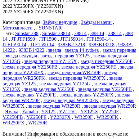
2022 YZ250F MONSTER (YZ250FNME)
2022 YZ250FX (YZ250FXN)
2022 YZ250FX (YZ250FXN)
Категории товара:
Звёзды ведущие
,
Звёзды и цепи
,
Мотозапчасти
, ,
SUNSTAR
Тэги:
Sunstar 388
,
Sunstar 38814
,
38814
,
388-14
,
388.14
,
388
14
,
JT JTF1590
,
JTF1590
,
JTF159014
,
JTF1590-14
,
JTF1590.14
,
JTF1590 14
,
9383B-13218
,
9383B13218
,
9383B-
14222
,
9383B14222
,
звезда
,
звезда 14 зубьев
,
звезда передняя
,
звезда ведущая
,
звезда передняя YZ125
,
звезда передняя
YZ125G
,
звезда передняя YZ125X
,
звезда передняя YZ250F
,
звезда передняя YZ250FB
,
звезда передняя YZ250FE
,
звезда
передняя YZ250FX
,
звезда передняя WR250F
,
звезда
передняя WR250FK
,
звезда передняя WR250FX
,
звезда
ведущая YZ125
,
звезда ведущая YZ125G
,
звезда ведущая
YZ125X
,
звезда ведущая YZ250F
,
звезда ведущая YZ250FB
,
звезда ведущая YZ250FE
,
звезда ведущая YZ250FX
,
звезда
ведущая WR250F
,
звезда ведущая WR250FK
,
звезда ведущая
WR250FX
,
звезда ведущая WR250R
,
звезда ведущая WR250R
,
Ямаха
,
Yamaha
,
YZ125
,
YZ125G
,
YZ125X
,
YZ250F
,
YZ250FB
,
YZ250FE
,
YZ250FX
,
WR250F
,
WR250FK
,
WR250FX
,
WR250R
Внимание! Информация в объявлении ни в коем случае не