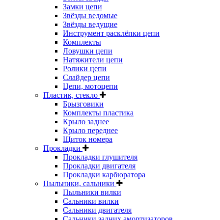
Замки цепи
Звёзды ведомые
Звёзды ведущие
Инструмент расклёпки цепи
Комплекты
Ловушки цепи
Натяжители цепи
Ролики цепи
Слайдер цепи
Цепи, мотоцепи
Пластик, стекло
Брызговики
Комплекты пластика
Крыло заднее
Крыло переднее
Щиток номера
Прокладки
Прокладки глушителя
Прокладки двигателя
Прокладки карбюратора
Пыльники, сальники
Пыльники вилки
Сальники вилки
Сальники двигателя
Сальники задних амортизаторов