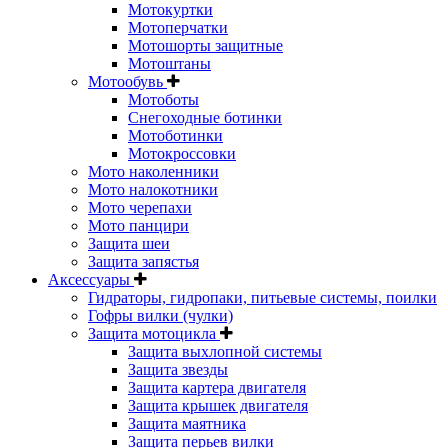
Мотокуртки
Мотоперчатки
Мотошорты защитные
Мотоштаны
Мотообувь
Мотоботы
Снегоходные ботинки
Мотоботинки
Мотокроссовки
Мото наколенники
Мото налокотники
Мото черепахи
Мото панцири
Защита шеи
Защита запястья
Аксессуары
Гидраторы, гидропаки, питьевые системы, поилки
Гофры вилки (чулки)
Защита мотоцикла
Защита выхлопной системы
Защита звезды
Защита картера двигателя
Защита крышек двигателя
Защита маятника
Защита перьев вилки