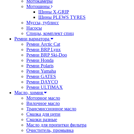
Мотокамеры
Мотошины
Шины X-GRIP
Шины PLEWS TYRES
Муссы, тублисс
Насосы
Спицы, комплект спиц
Ремни вариатора
Ремни Arctic Cat
Ремни BRP Lynx
Ремни BRP Ski-Doo
Ремни Honda
Ремни Polaris
Ремни Yamaha
Ремни GATES
Ремни DAYCO
Ремни ULTIMAX
Масло, химия
Моторное масло
Вилочное масло
Трансмиссионное масло
Смазка для цепи
Смазки разные
Масло для пропитки фильтра
Очиститель, промывка