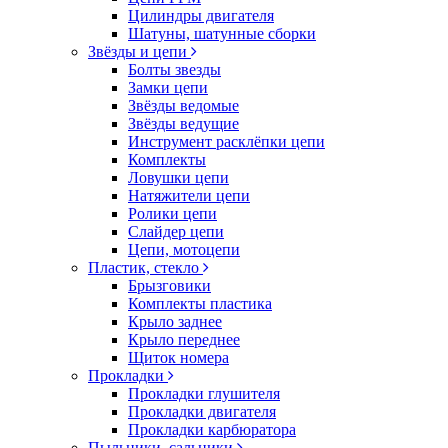
Цилиндры двигателя
Шатуны, шатунные сборки
Звёзды и цепи
Болты звезды
Замки цепи
Звёзды ведомые
Звёзды ведущие
Инструмент расклёпки цепи
Комплекты
Ловушки цепи
Натяжители цепи
Ролики цепи
Слайдер цепи
Цепи, мотоцепи
Пластик, стекло
Брызговики
Комплекты пластика
Крыло заднее
Крыло переднее
Щиток номера
Прокладки
Прокладки глушителя
Прокладки двигателя
Прокладки карбюратора
Пыльники, сальники