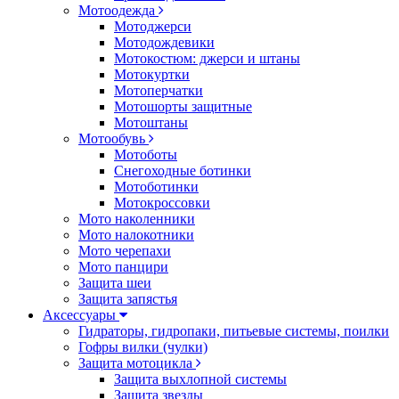
Мотоодежда
Мотоджерси
Мотодождевики
Мотокостюм: джерси и штаны
Мотокуртки
Мотоперчатки
Мотошорты защитные
Мотоштаны
Мотообувь
Мотоботы
Снегоходные ботинки
Мотоботинки
Мотокроссовки
Мото наколенники
Мото налокотники
Мото черепахи
Мото панцири
Защита шеи
Защита запястья
Аксессуары
Гидраторы, гидропаки, питьевые системы, поилки
Гофры вилки (чулки)
Защита мотоцикла
Защита выхлопной системы
Защита звезды