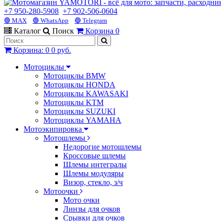
+7 950-280-5908
+7 902-506-0604
🟢 MAX
🟢 WhatsApp
🔵 Telegram
Каталог
Поиск
Корзина
0
Корзина
:
0
0 руб.
Мотоциклы
Мотоциклы BMW
Мотоциклы HONDA
Мотоциклы KAWASAKI
Мотоциклы KTM
Мотоциклы SUZUKI
Мотоциклы YAMAHA
Мотоэкипировка
Мотошлемы
Недорогие мотошлемы
Кроссовые шлемы
Шлемы интегралы
Шлемы модуляры
Визор, стекло, з/ч
Мотоочки
Мото очки
Линзы для очков
Срывки для очков