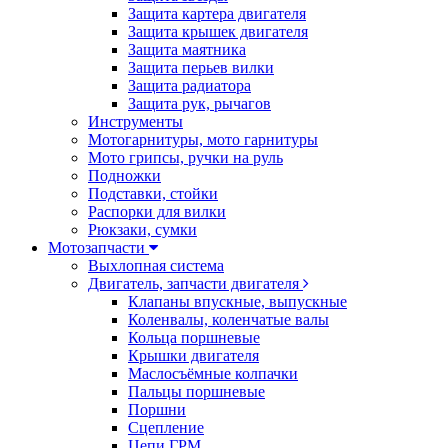
Защита картера двигателя
Защита крышек двигателя
Защита маятника
Защита перьев вилки
Защита радиатора
Защита рук, рычагов
Инструменты
Мотогарнитуры, мото гарнитуры
Мото грипсы, ручки на руль
Подножки
Подставки, стойки
Распорки для вилки
Рюкзаки, сумки
Мотозапчасти
Выхлопная система
Двигатель, запчасти двигателя
Клапаны впускные, выпускные
Коленвалы, коленчатые валы
Кольца поршневые
Крышки двигателя
Маслосъёмные колпачки
Пальцы поршневые
Поршни
Сцепление
Цепи ГРМ