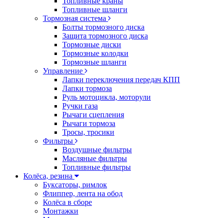
Топливные краны
Топливные шланги
Тормозная система
Болты тормозного диска
Защита тормозного диска
Тормозные диски
Тормозные колодки
Тормозные шланги
Управление
Лапки переключения передач КПП
Лапки тормоза
Руль мотоцикла, моторули
Ручки газа
Рычаги сцепления
Рычаги тормоза
Тросы, тросики
Фильтры
Воздушные фильтры
Масляные фильтры
Топливные фильтры
Колёса, резина
Буксаторы, римлок
Флиппер, лента на обод
Колёса в сборе
Монтажки