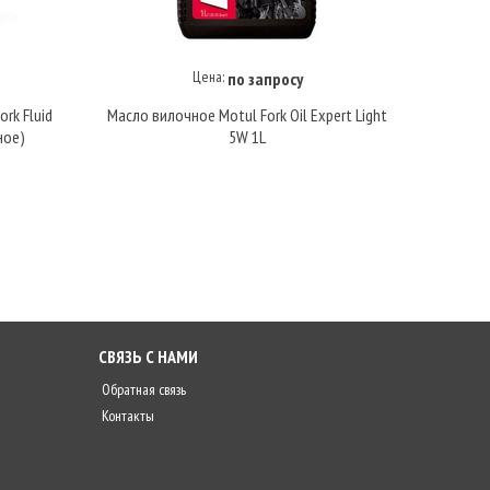
Цена:
по запросу
Купить под заказ
rk Fluid
Масло вилочное Motul Fork Oil Expert Light
Масло 
ное)
5W 1L
СВЯЗЬ С НАМИ
Обратная связь
Контакты