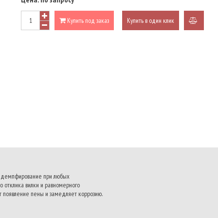
Купить под заказ
Купить в один клик
добави
к
сравне
ое демпфирование при любых
о отклика вилки и равномерного
появление пены и замедляет коррозию.