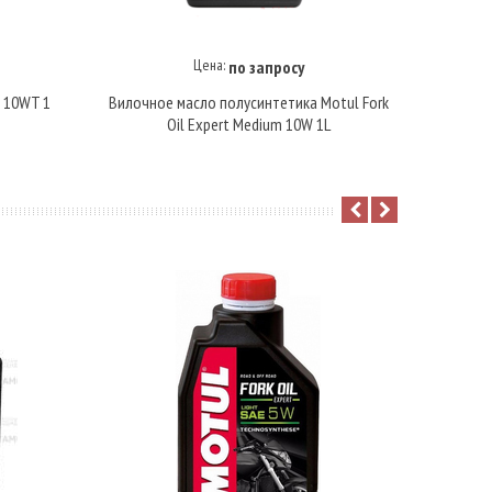
Цена:
по запросу
Купить под заказ
l 10WT 1
Вилочное масло полусинтетика Motul Fork
Масло 
Oil Expert Medium 10W 1L