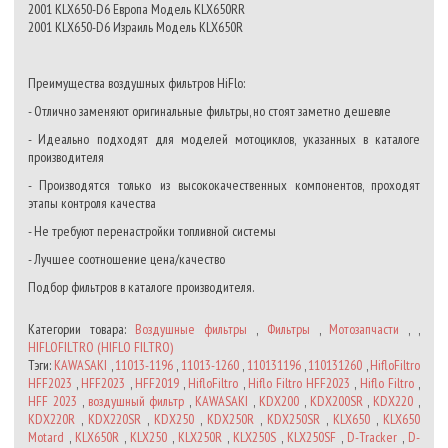
2001 KLX650-D6 Европа Модель KLX650RR
2001 KLX650-D6 Израиль Модель KLX650R
Преимущества воздушных фильтров HiFlo:
- Отлично заменяют оригинальные фильтры, но стоят заметно дешевле
- Идеально подходят для моделей мотоциклов, указанных в каталоге
производителя
- Производятся только из высококачественных компонентов, проходят
этапы контроля качества
- Не требуют перенастройки топливной системы
- Лучшее соотношение цена/качество
Подбор фильтров в каталоге производителя.
Категории товара:
Воздушные фильтры
,
Фильтры
,
Мотозапчасти
, ,
HIFLOFILTRO (HIFLO FILTRO)
Тэги:
KAWASAKI
,
11013-1196
,
11013-1260
,
110131196
,
110131260
,
HifloFiltro
HFF2023
,
HFF2023
,
HFF2019
,
HifloFiltro
,
Hiflo Filtro HFF2023
,
Hiflo Filtro
,
HFF 2023
,
воздушный фильтр
,
KAWASAKI
,
KDX200
,
KDX200SR
,
KDX220
,
KDX220R
,
KDX220SR
,
KDX250
,
KDX250R
,
KDX250SR
,
KLX650
,
KLX650
Motard
,
KLX650R
,
KLX250
,
KLX250R
,
KLX250S
,
KLX250SF
,
D-Tracker
,
D-