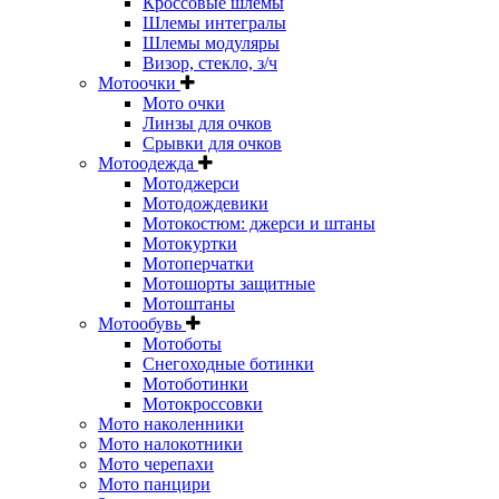
Кроссовые шлемы
Шлемы интегралы
Шлемы модуляры
Визор, стекло, з/ч
Мотоочки
Мото очки
Линзы для очков
Срывки для очков
Мотоодежда
Мотоджерси
Мотодождевики
Мотокостюм: джерси и штаны
Мотокуртки
Мотоперчатки
Мотошорты защитные
Мотоштаны
Мотообувь
Мотоботы
Снегоходные ботинки
Мотоботинки
Мотокроссовки
Мото наколенники
Мото налокотники
Мото черепахи
Мото панцири