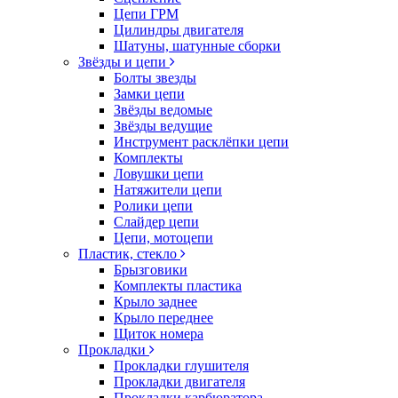
Цепи ГРМ
Цилиндры двигателя
Шатуны, шатунные сборки
Звёзды и цепи
Болты звезды
Замки цепи
Звёзды ведомые
Звёзды ведущие
Инструмент расклёпки цепи
Комплекты
Ловушки цепи
Натяжители цепи
Ролики цепи
Слайдер цепи
Цепи, мотоцепи
Пластик, стекло
Брызговики
Комплекты пластика
Крыло заднее
Крыло переднее
Щиток номера
Прокладки
Прокладки глушителя
Прокладки двигателя
Прокладки карбюратора