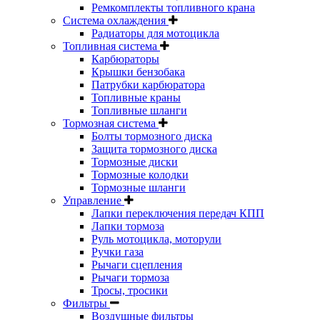
Ремкомплекты топливного крана
Система охлаждения
Радиаторы для мотоцикла
Топливная система
Карбюраторы
Крышки бензобака
Патрубки карбюратора
Топливные краны
Топливные шланги
Тормозная система
Болты тормозного диска
Защита тормозного диска
Тормозные диски
Тормозные колодки
Тормозные шланги
Управление
Лапки переключения передач КПП
Лапки тормоза
Руль мотоцикла, моторули
Ручки газа
Рычаги сцепления
Рычаги тормоза
Тросы, тросики
Фильтры
Воздушные фильтры