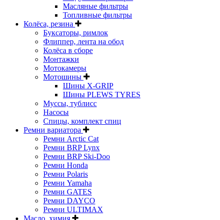
Масляные фильтры
Топливные фильтры
Колёса, резина
Буксаторы, римлок
Флиппер, лента на обод
Колёса в сборе
Монтажки
Мотокамеры
Мотошины
Шины X-GRIP
Шины PLEWS TYRES
Муссы, тублисс
Насосы
Спицы, комплект спиц
Ремни вариатора
Ремни Arctic Cat
Ремни BRP Lynx
Ремни BRP Ski-Doo
Ремни Honda
Ремни Polaris
Ремни Yamaha
Ремни GATES
Ремни DAYCO
Ремни ULTIMAX
Масло, химия