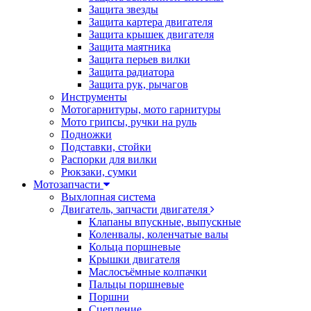
Защита звезды
Защита картера двигателя
Защита крышек двигателя
Защита маятника
Защита перьев вилки
Защита радиатора
Защита рук, рычагов
Инструменты
Мотогарнитуры, мото гарнитуры
Мото грипсы, ручки на руль
Подножки
Подставки, стойки
Распорки для вилки
Рюкзаки, сумки
Мотозапчасти
Выхлопная система
Двигатель, запчасти двигателя
Клапаны впускные, выпускные
Коленвалы, коленчатые валы
Кольца поршневые
Крышки двигателя
Маслосъёмные колпачки
Пальцы поршневые
Поршни
Сцепление