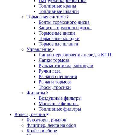
Патрубки карбюратора
Топливные краны
Топливные шланги
Тормозная система
Болты тормозного диска
Защита тормозного диска
Тормозные диски
Тормозные колодки
Тормозные шланги
Управление
Лапки переключения передач КПП
Лапки тормоза
Руль мотоцикла, моторули
Ручки газа
Рычаги сцепления
Рычаги тормоза
Тросы, тросики
Фильтры
Воздушные фильтры
Масляные фильтры
Топливные фильтры
Колёса, резина
Буксаторы, римлок
Флиппер, лента на обод
Колёса в сборе