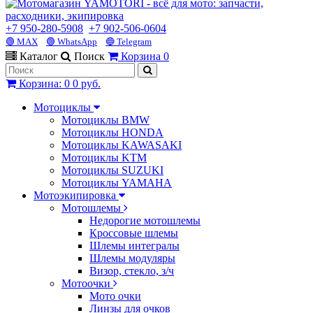
+7 950-280-5908
+7 902-506-0604
🟢 MAX
🟢 WhatsApp
🔵 Telegram
Каталог
Поиск
Корзина
0
Корзина
:
0
0 руб.
Мотоциклы
Мотоциклы BMW
Мотоциклы HONDA
Мотоциклы KAWASAKI
Мотоциклы KTM
Мотоциклы SUZUKI
Мотоциклы YAMAHA
Мотоэкипировка
Мотошлемы
Недорогие мотошлемы
Кроссовые шлемы
Шлемы интегралы
Шлемы модуляры
Визор, стекло, з/ч
Мотоочки
Мото очки
Линзы для очков