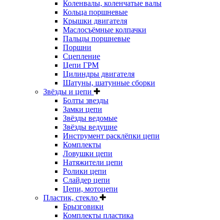
Коленвалы, коленчатые валы
Кольца поршневые
Крышки двигателя
Маслосъёмные колпачки
Пальцы поршневые
Поршни
Сцепление
Цепи ГРМ
Цилиндры двигателя
Шатуны, шатунные сборки
Звёзды и цепи
Болты звезды
Замки цепи
Звёзды ведомые
Звёзды ведущие
Инструмент расклёпки цепи
Комплекты
Ловушки цепи
Натяжители цепи
Ролики цепи
Слайдер цепи
Цепи, мотоцепи
Пластик, стекло
Брызговики
Комплекты пластика