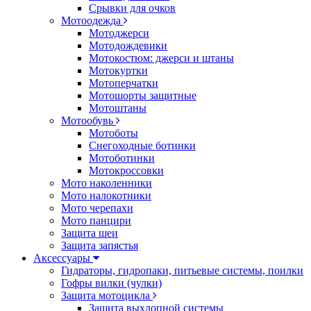
Срывки для очков
Мотоодежда
Мотоджерси
Мотодождевики
Мотокостюм: джерси и штаны
Мотокуртки
Мотоперчатки
Мотошорты защитные
Мотоштаны
Мотообувь
Мотоботы
Снегоходные ботинки
Мотоботинки
Мотокроссовки
Мото наколенники
Мото налокотники
Мото черепахи
Мото панцири
Защита шеи
Защита запястья
Аксессуары
Гидраторы, гидропаки, питьевые системы, поилки
Гофры вилки (чулки)
Защита мотоцикла
Защита выхлопной системы