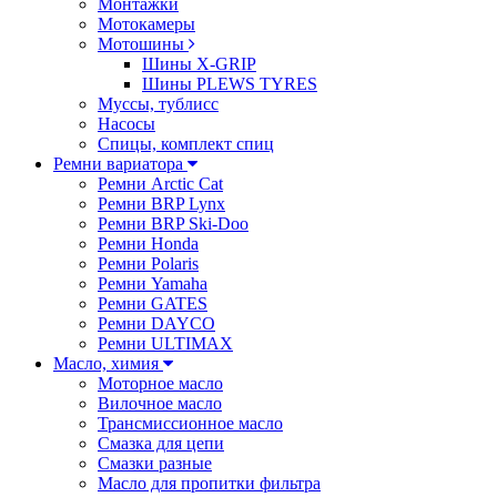
Монтажки
Мотокамеры
Мотошины
Шины X-GRIP
Шины PLEWS TYRES
Муссы, тублисс
Насосы
Спицы, комплект спиц
Ремни вариатора
Ремни Arctic Cat
Ремни BRP Lynx
Ремни BRP Ski-Doo
Ремни Honda
Ремни Polaris
Ремни Yamaha
Ремни GATES
Ремни DAYCO
Ремни ULTIMAX
Масло, химия
Моторное масло
Вилочное масло
Трансмиссионное масло
Смазка для цепи
Смазки разные
Масло для пропитки фильтра