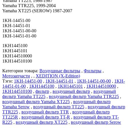
Yamaha TT225, 1986-1987
Yamaha TTR225, 1999-2004
Yamaha XT225 (SEROW) 1987-2007
1KH-14451-00
1KH-14451-01
1KH-14451-00-00
1KH-14451-01-00
1KH1445100
1KH1445101
1KH144510000
1KH144510100
Категории товара:
Воздушные фильтры
,
Фильтры
,
Мотозапчасти
, ,
XEDITION (X-Edition)
Тэги:
1KH-14451-00
,
1KH-14451-01
,
1KH-14451-00-00
,
1KH-
14451-01-00
,
1KH1445100
,
1KH1445101
,
1KH144510000
,
1KH144510100
,
фильтр
,
воздушный фильтр
,
воздушный
фильтр Yamaha TT225
,
воздушный фильтр Yamaha TTR225
,
воздушный фильтр Yamaha XT225
,
воздушный фильтр
Yamaha Serow
,
воздушный фильтр TT225
,
воздушный фильтр
TTR225
,
воздушный фильтр TTR
,
воздушный фильтр
TT225R
,
воздушный фильтр TT-R
,
воздушный фильтр TT-
R225
,
воздушный фильтр XT225
,
воздушный фильтр Serow