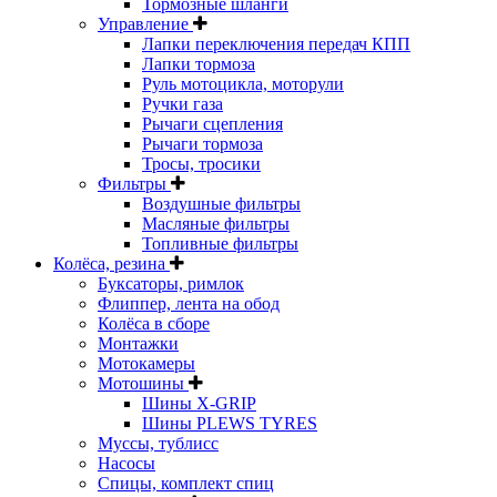
Тормозные шланги
Управление
Лапки переключения передач КПП
Лапки тормоза
Руль мотоцикла, моторули
Ручки газа
Рычаги сцепления
Рычаги тормоза
Тросы, тросики
Фильтры
Воздушные фильтры
Масляные фильтры
Топливные фильтры
Колёса, резина
Буксаторы, римлок
Флиппер, лента на обод
Колёса в сборе
Монтажки
Мотокамеры
Мотошины
Шины X-GRIP
Шины PLEWS TYRES
Муссы, тублисс
Насосы
Спицы, комплект спиц