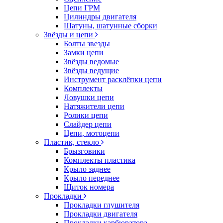
Цепи ГРМ
Цилиндры двигателя
Шатуны, шатунные сборки
Звёзды и цепи
Болты звезды
Замки цепи
Звёзды ведомые
Звёзды ведущие
Инструмент расклёпки цепи
Комплекты
Ловушки цепи
Натяжители цепи
Ролики цепи
Слайдер цепи
Цепи, мотоцепи
Пластик, стекло
Брызговики
Комплекты пластика
Крыло заднее
Крыло переднее
Щиток номера
Прокладки
Прокладки глушителя
Прокладки двигателя
Прокладки карбюратора