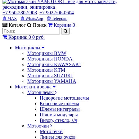
+7 950-280-5908
+7 902-506-0604
🟢 MAX
🟢 WhatsApp
🔵 Telegram
Каталог
Поиск
Корзина
0
Корзина
:
0
0 руб.
Мотоциклы
Мотоциклы BMW
Мотоциклы HONDA
Мотоциклы KAWASAKI
Мотоциклы KTM
Мотоциклы SUZUKI
Мотоциклы YAMAHA
Мотоэкипировка
Мотошлемы
Недорогие мотошлемы
Кроссовые шлемы
Шлемы интегралы
Шлемы модуляры
Визор, стекло, з/ч
Мотоочки
Мото очки
Линзы для очков