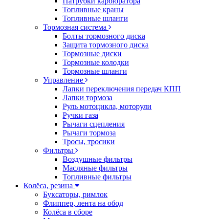
Патрубки карбюратора
Топливные краны
Топливные шланги
Тормозная система
Болты тормозного диска
Защита тормозного диска
Тормозные диски
Тормозные колодки
Тормозные шланги
Управление
Лапки переключения передач КПП
Лапки тормоза
Руль мотоцикла, моторули
Ручки газа
Рычаги сцепления
Рычаги тормоза
Тросы, тросики
Фильтры
Воздушные фильтры
Масляные фильтры
Топливные фильтры
Колёса, резина
Буксаторы, римлок
Флиппер, лента на обод
Колёса в сборе