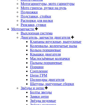
Мотогарнитуры, мото гарнитуры
Мото грипсы, ручки на руль
Подножки
Подставки, стойки
Распорки для вилки
Рюкзаки, сумки
Мотозапчасти
Выхлопная система
Двигатель, запчасти двигателя
Клапаны впускные, выпускные
Коленвалы, коленчатые валы
Кольца поршневые
Крышки двигателя
Маслосъёмные колпачки
Пальцы поршневые
Поршни
Сцепление
Цепи ГРМ
Цилиндры двигателя
Шатуны, шатунные сборки
Звёзды и цепи
Болты звезды
Замки цепи
Звёзды ведомые
Звёзды ведущие