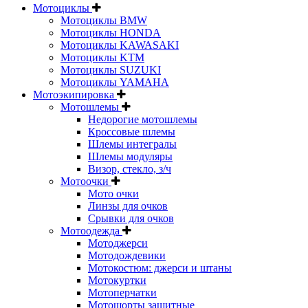
Мотоциклы
Мотоциклы BMW
Мотоциклы HONDA
Мотоциклы KAWASAKI
Мотоциклы KTM
Мотоциклы SUZUKI
Мотоциклы YAMAHA
Мотоэкипировка
Мотошлемы
Недорогие мотошлемы
Кроссовые шлемы
Шлемы интегралы
Шлемы модуляры
Визор, стекло, з/ч
Мотоочки
Мото очки
Линзы для очков
Срывки для очков
Мотоодежда
Мотоджерси
Мотодождевики
Мотокостюм: джерси и штаны
Мотокуртки
Мотоперчатки
Мотошорты защитные