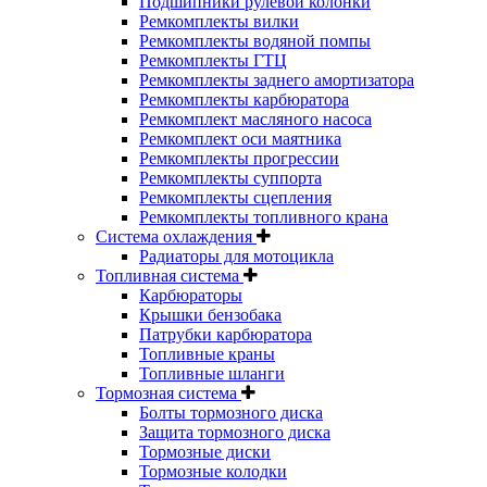
Подшипники рулевой колонки
Ремкомплекты вилки
Ремкомплекты водяной помпы
Ремкомплекты ГТЦ
Ремкомплекты заднего амортизатора
Ремкомплекты карбюратора
Ремкомплект масляного насоса
Ремкомплект оси маятника
Ремкомплекты прогрессии
Ремкомплекты суппорта
Ремкомплекты сцепления
Ремкомплекты топливного крана
Система охлаждения
Радиаторы для мотоцикла
Топливная система
Карбюраторы
Крышки бензобака
Патрубки карбюратора
Топливные краны
Топливные шланги
Тормозная система
Болты тормозного диска
Защита тормозного диска
Тормозные диски
Тормозные колодки