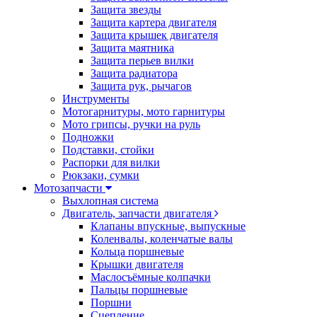
Защита звезды
Защита картера двигателя
Защита крышек двигателя
Защита маятника
Защита перьев вилки
Защита радиатора
Защита рук, рычагов
Инструменты
Мотогарнитуры, мото гарнитуры
Мото грипсы, ручки на руль
Подножки
Подставки, стойки
Распорки для вилки
Рюкзаки, сумки
Мотозапчасти
Выхлопная система
Двигатель, запчасти двигателя
Клапаны впускные, выпускные
Коленвалы, коленчатые валы
Кольца поршневые
Крышки двигателя
Маслосъёмные колпачки
Пальцы поршневые
Поршни
Сцепление