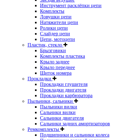
Инструмент расклёпки цепи
Комплекты
Ловушки цепи
Натяжители цепи
Ролики цепи
Слайдер цепи
Цепи, мотоцепи
Пластик, стекло
Брызговики
Комплекты пластика
Крыло заднее
Крыло переднее
Щиток номера
Прокладки
Прокладки глушителя
Прокладки двигателя
Прокладки карбюратора
Пыльники, сальники
Пыльники вилки
Сальники вилки
Сальники двигателя
Сальники задних амортизаторов
Ремкомплекты
Подшипники и сальники колеса