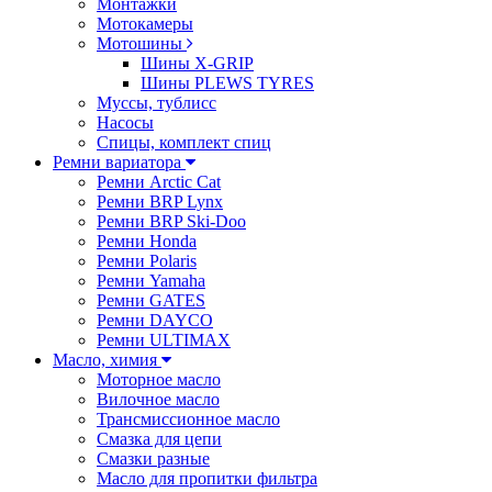
Монтажки
Мотокамеры
Мотошины
Шины X-GRIP
Шины PLEWS TYRES
Муссы, тублисс
Насосы
Спицы, комплект спиц
Ремни вариатора
Ремни Arctic Cat
Ремни BRP Lynx
Ремни BRP Ski-Doo
Ремни Honda
Ремни Polaris
Ремни Yamaha
Ремни GATES
Ремни DAYCO
Ремни ULTIMAX
Масло, химия
Моторное масло
Вилочное масло
Трансмиссионное масло
Смазка для цепи
Смазки разные
Масло для пропитки фильтра