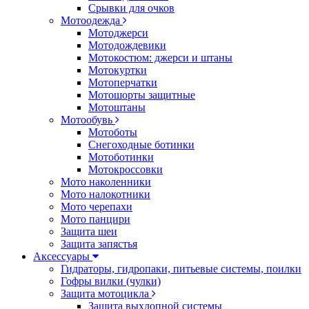
Срывки для очков
Мотоодежда
Мотоджерси
Мотодождевики
Мотокостюм: джерси и штаны
Мотокуртки
Мотоперчатки
Мотошорты защитные
Мотоштаны
Мотообувь
Мотоботы
Снегоходные ботинки
Мотоботинки
Мотокроссовки
Мото наколенники
Мото налокотники
Мото черепахи
Мото панцири
Защита шеи
Защита запястья
Аксессуары
Гидраторы, гидропаки, питьевые системы, поилки
Гофры вилки (чулки)
Защита мотоцикла
Защита выхлопной системы