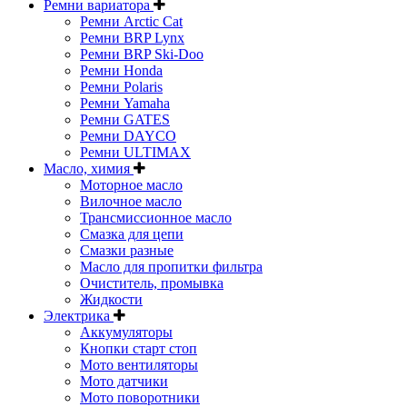
Ремни вариатора
Ремни Arctic Cat
Ремни BRP Lynx
Ремни BRP Ski-Doo
Ремни Honda
Ремни Polaris
Ремни Yamaha
Ремни GATES
Ремни DAYCO
Ремни ULTIMAX
Масло, химия
Моторное масло
Вилочное масло
Трансмиссионное масло
Смазка для цепи
Смазки разные
Масло для пропитки фильтра
Очиститель, промывка
Жидкости
Электрика
Аккумуляторы
Кнопки старт стоп
Мото вентиляторы
Мото датчики
Мото поворотники