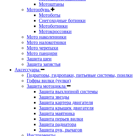
Мотоштаны
Мотообувь
Мотоботы
Снегоходные ботинки
Мотоботинки
Мотокроссовки
Мото наколенники
Мото налокотники
Мото черепахи
Мото панцири
Защита шеи
Защита запястья
Аксессуары
Гидраторы, гидропаки, питьевые системы, поилки
Гофры вилки (чулки)
Защита мотоцикла
Защита выхлопной системы
Защита звезды
Защита картера двигателя
Защита крышек двигателя
Защита маятника
Защита перьев вилки
Защита радиатора
Защита рук, рычагов
Инструменты