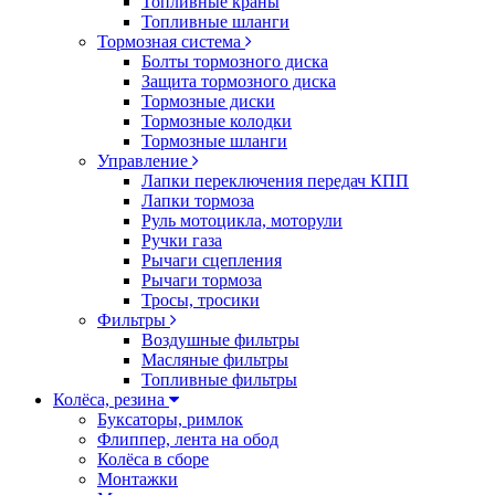
Топливные краны
Топливные шланги
Тормозная система
Болты тормозного диска
Защита тормозного диска
Тормозные диски
Тормозные колодки
Тормозные шланги
Управление
Лапки переключения передач КПП
Лапки тормоза
Руль мотоцикла, моторули
Ручки газа
Рычаги сцепления
Рычаги тормоза
Тросы, тросики
Фильтры
Воздушные фильтры
Масляные фильтры
Топливные фильтры
Колёса, резина
Буксаторы, римлок
Флиппер, лента на обод
Колёса в сборе
Монтажки