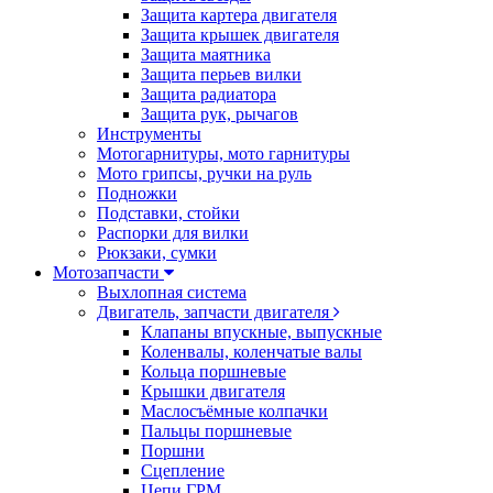
Защита картера двигателя
Защита крышек двигателя
Защита маятника
Защита перьев вилки
Защита радиатора
Защита рук, рычагов
Инструменты
Мотогарнитуры, мото гарнитуры
Мото грипсы, ручки на руль
Подножки
Подставки, стойки
Распорки для вилки
Рюкзаки, сумки
Мотозапчасти
Выхлопная система
Двигатель, запчасти двигателя
Клапаны впускные, выпускные
Коленвалы, коленчатые валы
Кольца поршневые
Крышки двигателя
Маслосъёмные колпачки
Пальцы поршневые
Поршни
Сцепление
Цепи ГРМ