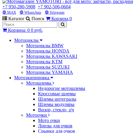
+7 950-280-5908
+7 902-506-0604
🟢 MAX
🟢 WhatsApp
🔵 Telegram
Каталог
Поиск
Корзина
0
Корзина
:
0
0 руб.
Мотоциклы
Мотоциклы BMW
Мотоциклы HONDA
Мотоциклы KAWASAKI
Мотоциклы KTM
Мотоциклы SUZUKI
Мотоциклы YAMAHA
Мотоэкипировка
Мотошлемы
Недорогие мотошлемы
Кроссовые шлемы
Шлемы интегралы
Шлемы модуляры
Визор, стекло, з/ч
Мотоочки
Мото очки
Линзы для очков
Срывки для очков