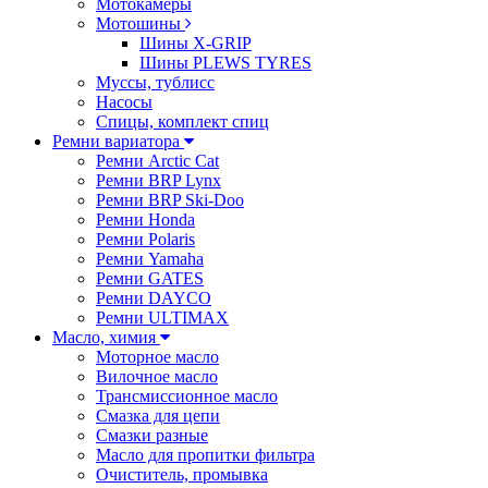
Мотокамеры
Мотошины
Шины X-GRIP
Шины PLEWS TYRES
Муссы, тублисс
Насосы
Спицы, комплект спиц
Ремни вариатора
Ремни Arctic Cat
Ремни BRP Lynx
Ремни BRP Ski-Doo
Ремни Honda
Ремни Polaris
Ремни Yamaha
Ремни GATES
Ремни DAYCO
Ремни ULTIMAX
Масло, химия
Моторное масло
Вилочное масло
Трансмиссионное масло
Смазка для цепи
Смазки разные
Масло для пропитки фильтра
Очиститель, промывка