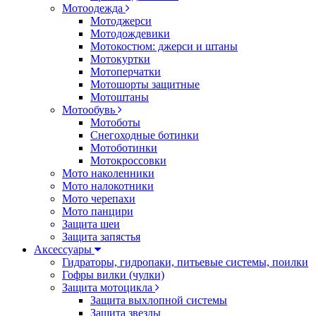
Мотоодежда
Мотоджерси
Мотодождевики
Мотокостюм: джерси и штаны
Мотокуртки
Мотоперчатки
Мотошорты защитные
Мотоштаны
Мотообувь
Мотоботы
Снегоходные ботинки
Мотоботинки
Мотокроссовки
Мото наколенники
Мото налокотники
Мото черепахи
Мото панцири
Защита шеи
Защита запястья
Аксессуары
Гидраторы, гидропаки, питьевые системы, поилки
Гофры вилки (чулки)
Защита мотоцикла
Защита выхлопной системы
Защита звезды