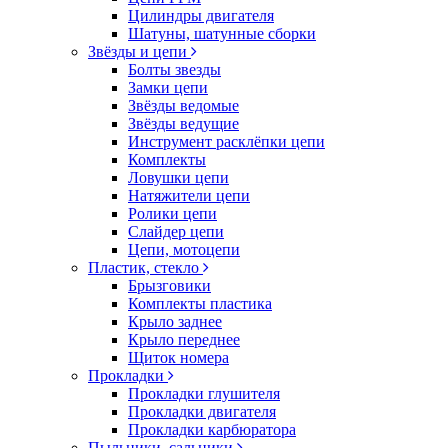
Цилиндры двигателя
Шатуны, шатунные сборки
Звёзды и цепи
Болты звезды
Замки цепи
Звёзды ведомые
Звёзды ведущие
Инструмент расклёпки цепи
Комплекты
Ловушки цепи
Натяжители цепи
Ролики цепи
Слайдер цепи
Цепи, мотоцепи
Пластик, стекло
Брызговики
Комплекты пластика
Крыло заднее
Крыло переднее
Щиток номера
Прокладки
Прокладки глушителя
Прокладки двигателя
Прокладки карбюратора
Пыльники, сальники