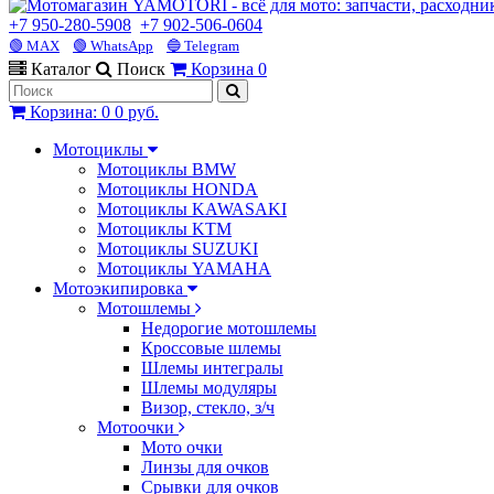
+7 950-280-5908
+7 902-506-0604
🟢 MAX
🟢 WhatsApp
🔵 Telegram
Каталог
Поиск
Корзина
0
Корзина
:
0
0 руб.
Мотоциклы
Мотоциклы BMW
Мотоциклы HONDA
Мотоциклы KAWASAKI
Мотоциклы KTM
Мотоциклы SUZUKI
Мотоциклы YAMAHA
Мотоэкипировка
Мотошлемы
Недорогие мотошлемы
Кроссовые шлемы
Шлемы интегралы
Шлемы модуляры
Визор, стекло, з/ч
Мотоочки
Мото очки
Линзы для очков
Срывки для очков