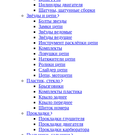
Цилиндры двигателя
Шатуны, шатунные сборки
Звёзды и цепи
Болты звезды
Замки цепи
Звёзды ведомые
Звёзды ведущие
Инструмент расклёпки цепи
Комплекты
Ловушки цепи
Натяжители цепи
Ролики цепи
Слайдер цепи
Цепи, мотоцепи
Пластик, стекло
Брызговики
Комплекты пластика
Крыло заднее
Крыло переднее
Щиток номера
Прокладки
Прокладки глушителя
Прокладки двигателя
Прокладки карбюратора
Пыльники, сальники