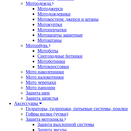
Мотоодежда
Мотоджерси
Мотодождевики
Мотокостюм: джерси и штаны
Мотокуртки
Мотоперчатки
Мотошорты защитные
Мотоштаны
Мотообувь
Мотоботы
Снегоходные ботинки
Мотоботинки
Мотокроссовки
Мото наколенники
Мото налокотники
Мото черепахи
Мото панцири
Защита шеи
Защита запястья
Аксессуары
Гидраторы, гидропаки, питьевые системы, поилки
Гофры вилки (чулки)
Защита мотоцикла
Защита выхлопной системы
Защита звезды