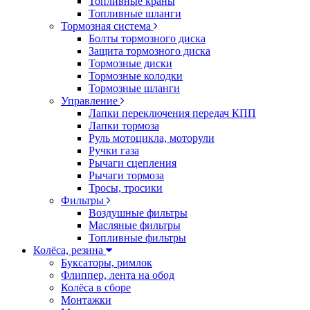
Топливные краны
Топливные шланги
Тормозная система
Болты тормозного диска
Защита тормозного диска
Тормозные диски
Тормозные колодки
Тормозные шланги
Управление
Лапки переключения передач КПП
Лапки тормоза
Руль мотоцикла, моторули
Ручки газа
Рычаги сцепления
Рычаги тормоза
Тросы, тросики
Фильтры
Воздушные фильтры
Масляные фильтры
Топливные фильтры
Колёса, резина
Буксаторы, римлок
Флиппер, лента на обод
Колёса в сборе
Монтажки