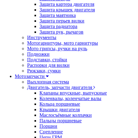
Защита картера двигателя
Защита крышек двигателя
Защита маятника
Защита перьев вилки
Защита радиатора
Защита рук, рычагов
Инструменты
Мотогарнитуры, мото гарнитуры
Мото грипсы, ручки на руль
Подножки
Подставки, стойки
Распорки для вилки
Рюкзаки, сумки
Мотозапчасти
Выхлопная система
Двигатель, запчасти двигателя
Клапаны впускные, выпускные
Коленвалы, коленчатые валы
Кольца поршневые
Крышки двигателя
Маслосъёмные колпачки
Пальцы поршневые
Поршни
Сцепление
Цепи ГРМ