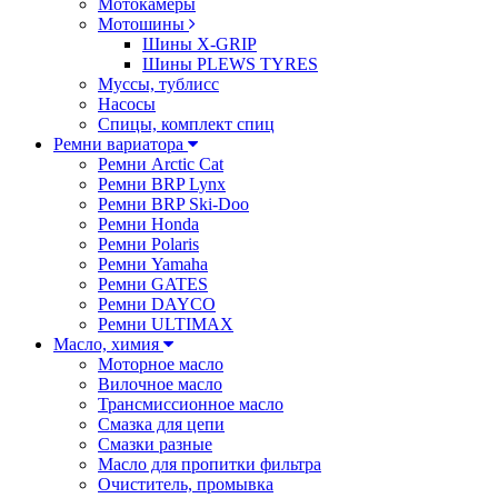
Мотокамеры
Мотошины
Шины X-GRIP
Шины PLEWS TYRES
Муссы, тублисс
Насосы
Спицы, комплект спиц
Ремни вариатора
Ремни Arctic Cat
Ремни BRP Lynx
Ремни BRP Ski-Doo
Ремни Honda
Ремни Polaris
Ремни Yamaha
Ремни GATES
Ремни DAYCO
Ремни ULTIMAX
Масло, химия
Моторное масло
Вилочное масло
Трансмиссионное масло
Смазка для цепи
Смазки разные
Масло для пропитки фильтра
Очиститель, промывка