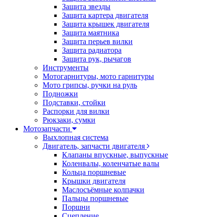
Защита звезды
Защита картера двигателя
Защита крышек двигателя
Защита маятника
Защита перьев вилки
Защита радиатора
Защита рук, рычагов
Инструменты
Мотогарнитуры, мото гарнитуры
Мото грипсы, ручки на руль
Подножки
Подставки, стойки
Распорки для вилки
Рюкзаки, сумки
Мотозапчасти
Выхлопная система
Двигатель, запчасти двигателя
Клапаны впускные, выпускные
Коленвалы, коленчатые валы
Кольца поршневые
Крышки двигателя
Маслосъёмные колпачки
Пальцы поршневые
Поршни
Сцепление