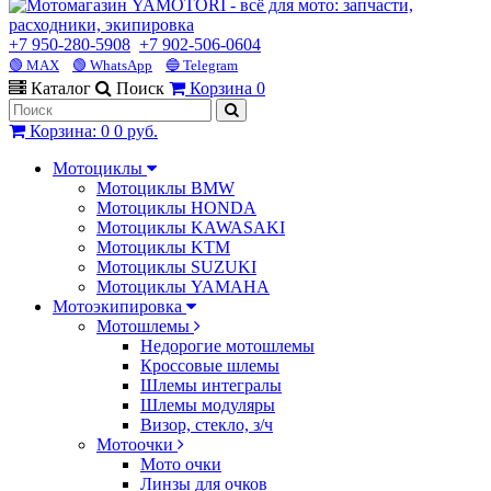
+7 950-280-5908
+7 902-506-0604
🟢 MAX
🟢 WhatsApp
🔵 Telegram
Каталог
Поиск
Корзина
0
Корзина
:
0
0 руб.
Мотоциклы
Мотоциклы BMW
Мотоциклы HONDA
Мотоциклы KAWASAKI
Мотоциклы KTM
Мотоциклы SUZUKI
Мотоциклы YAMAHA
Мотоэкипировка
Мотошлемы
Недорогие мотошлемы
Кроссовые шлемы
Шлемы интегралы
Шлемы модуляры
Визор, стекло, з/ч
Мотоочки
Мото очки
Линзы для очков