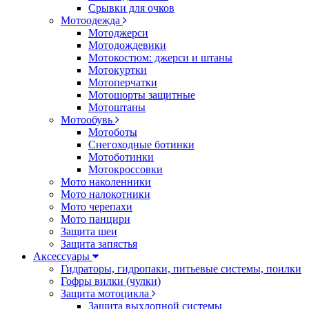
Срывки для очков
Мотоодежда
Мотоджерси
Мотодождевики
Мотокостюм: джерси и штаны
Мотокуртки
Мотоперчатки
Мотошорты защитные
Мотоштаны
Мотообувь
Мотоботы
Снегоходные ботинки
Мотоботинки
Мотокроссовки
Мото наколенники
Мото налокотники
Мото черепахи
Мото панцири
Защита шеи
Защита запястья
Аксессуары
Гидраторы, гидропаки, питьевые системы, поилки
Гофры вилки (чулки)
Защита мотоцикла
Защита выхлопной системы