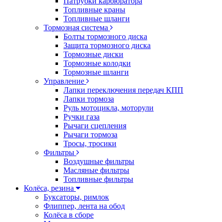
Патрубки карбюратора
Топливные краны
Топливные шланги
Тормозная система
Болты тормозного диска
Защита тормозного диска
Тормозные диски
Тормозные колодки
Тормозные шланги
Управление
Лапки переключения передач КПП
Лапки тормоза
Руль мотоцикла, моторули
Ручки газа
Рычаги сцепления
Рычаги тормоза
Тросы, тросики
Фильтры
Воздушные фильтры
Масляные фильтры
Топливные фильтры
Колёса, резина
Буксаторы, римлок
Флиппер, лента на обод
Колёса в сборе