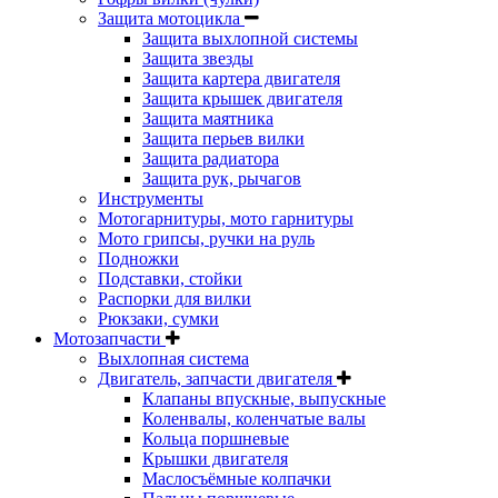
Защита мотоцикла
Защита выхлопной системы
Защита звезды
Защита картера двигателя
Защита крышек двигателя
Защита маятника
Защита перьев вилки
Защита радиатора
Защита рук, рычагов
Инструменты
Мотогарнитуры, мото гарнитуры
Мото грипсы, ручки на руль
Подножки
Подставки, стойки
Распорки для вилки
Рюкзаки, сумки
Мотозапчасти
Выхлопная система
Двигатель, запчасти двигателя
Клапаны впускные, выпускные
Коленвалы, коленчатые валы
Кольца поршневые
Крышки двигателя
Маслосъёмные колпачки