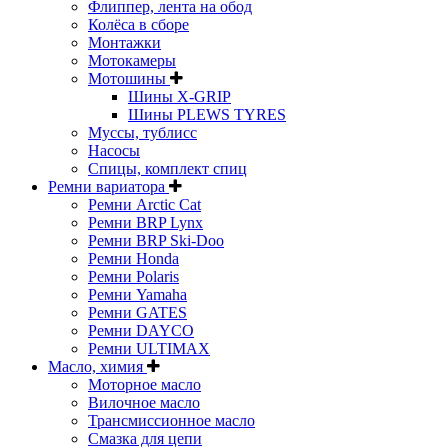
Флиппер, лента на обод
Колёса в сборе
Монтажки
Мотокамеры
Мотошины
Шины X-GRIP
Шины PLEWS TYRES
Муссы, тублисс
Насосы
Спицы, комплект спиц
Ремни вариатора
Ремни Arctic Cat
Ремни BRP Lynx
Ремни BRP Ski-Doo
Ремни Honda
Ремни Polaris
Ремни Yamaha
Ремни GATES
Ремни DAYCO
Ремни ULTIMAX
Масло, химия
Моторное масло
Вилочное масло
Трансмиссионное масло
Смазка для цепи