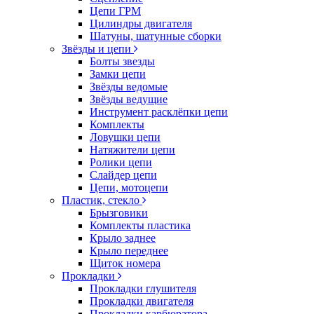
Цепи ГРМ
Цилиндры двигателя
Шатуны, шатунные сборки
Звёзды и цепи
Болты звезды
Замки цепи
Звёзды ведомые
Звёзды ведущие
Инструмент расклёпки цепи
Комплекты
Ловушки цепи
Натяжители цепи
Ролики цепи
Слайдер цепи
Цепи, мотоцепи
Пластик, стекло
Брызговики
Комплекты пластика
Крыло заднее
Крыло переднее
Щиток номера
Прокладки
Прокладки глушителя
Прокладки двигателя
Прокладки карбюратора