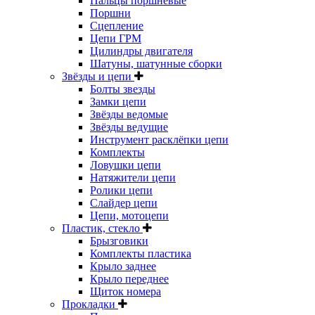
Пальцы поршневые
Поршни
Сцепление
Цепи ГРМ
Цилиндры двигателя
Шатуны, шатунные сборки
Звёзды и цепи
Болты звезды
Замки цепи
Звёзды ведомые
Звёзды ведущие
Инструмент расклёпки цепи
Комплекты
Ловушки цепи
Натяжители цепи
Ролики цепи
Слайдер цепи
Цепи, мотоцепи
Пластик, стекло
Брызговики
Комплекты пластика
Крыло заднее
Крыло переднее
Щиток номера
Прокладки