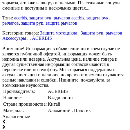
тормоза, а также ваши руки, целыми. Пластиковые лопухи
сменные и доступны в нескольких цветах...
Тэги:
acerbis
,
защита рук, рычагов acerbis
,
защита рук,
рычагов
,
защита рук
,
защита рычагов
Категории товара:
Защита мотоцикла
,
Защита рук, рычагов
,
Аксессуары
, ,
ACERBIS
Внимание! Информация в объявлении ни в коем случае не
является публичной офертой, информация может быть
неполна или неверна. Актуальная цена, наличие товара и
другая существенная информация согласовываются в
переписке или по телефону. Мы стараемся поддерживать
актуальность цен и наличия, но время от времени случаются
разные накладки и ошибки. Извините, пожалуйста, за
возможные неудобства.
Производитель:
ACERBIS
Наличие:
Владивосток
Страна производства:
Китай
Материал:
Алюминий , Пластик
Аналогичные