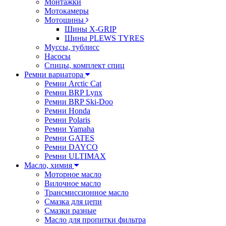
Монтажки
Мотокамеры
Мотошины
Шины X-GRIP
Шины PLEWS TYRES
Муссы, тублисс
Насосы
Спицы, комплект спиц
Ремни вариатора
Ремни Arctic Cat
Ремни BRP Lynx
Ремни BRP Ski-Doo
Ремни Honda
Ремни Polaris
Ремни Yamaha
Ремни GATES
Ремни DAYCO
Ремни ULTIMAX
Масло, химия
Моторное масло
Вилочное масло
Трансмиссионное масло
Смазка для цепи
Смазки разные
Масло для пропитки фильтра