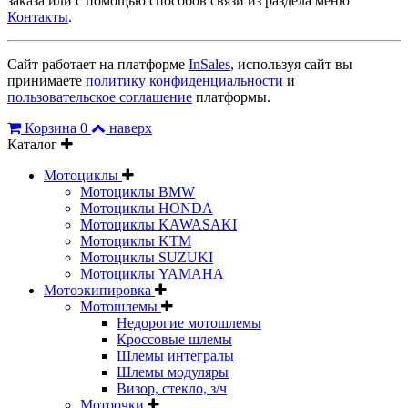
заказа или с помощью способов связи из раздела меню
Контакты
.
Сайт работает на платформе
InSales
, используя сайт вы
принимаете
политику конфиденциальности
и
пользовательское соглашение
платформы.
Корзина
0
наверх
Каталог
Мотоциклы
Мотоциклы BMW
Мотоциклы HONDA
Мотоциклы KAWASAKI
Мотоциклы KTM
Мотоциклы SUZUKI
Мотоциклы YAMAHA
Мотоэкипировка
Мотошлемы
Недорогие мотошлемы
Кроссовые шлемы
Шлемы интегралы
Шлемы модуляры
Визор, стекло, з/ч
Мотоочки