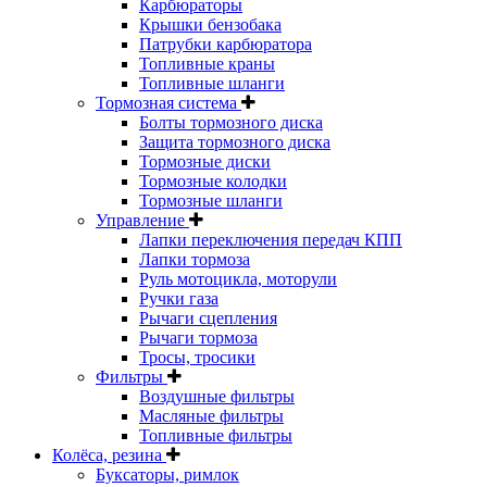
Карбюраторы
Крышки бензобака
Патрубки карбюратора
Топливные краны
Топливные шланги
Тормозная система
Болты тормозного диска
Защита тормозного диска
Тормозные диски
Тормозные колодки
Тормозные шланги
Управление
Лапки переключения передач КПП
Лапки тормоза
Руль мотоцикла, моторули
Ручки газа
Рычаги сцепления
Рычаги тормоза
Тросы, тросики
Фильтры
Воздушные фильтры
Масляные фильтры
Топливные фильтры
Колёса, резина
Буксаторы, римлок