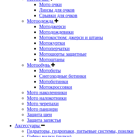
Мото очки
Линзы для очков
Срывки для очков
Мотоодежда
Мотоджерси
Мотодождевики
Мотокостюм: джерси и штаны
Мотокуртки
Мотоперчатки
Мотошорты защитные
Мотоштаны
Мотообувь
Мотоботы
Снегоходные ботинки
Мотоботинки
Мотокроссовки
Мото наколенники
Мото налокотники
Мото черепахи
Мото панцири
Защита шеи
Защита запястья
Аксессуары
Гидраторы, гидропаки, питьевые системы, поилки
Гофры вилки (чулки)