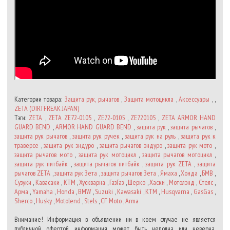
Категории товара:
Защита рук, рычагов
,
Защита мотоцикла
,
Аксессуары
, ,
ZETA (DIRTFREAK JAPAN)
Тэги:
ZETA
,
ZETA ZE72-0105
,
ZE72-0105
,
ZE720105
,
ZETA ARMOR HAND
GUARD BEND
,
ARMOR HAND GUARD BEND
,
защита рук
,
защита рычагов
,
защита рук рычагов
,
защита рук ручек
,
защита рук на руль
,
защита рук к
траверсе
,
защита рук эндуро
,
защита рычагов эндуро
,
защита рук мото
,
защита рычагов мото
,
защита рук мотоцикл
,
защита рычагов мотоцикл
,
защита рук питбайк
,
защита рычагов питбайк
,
защита рук ZETA
,
защита
рычагов ZETA
,
защита рук Зета
,
защита рычагов Зета
,
Ямаха
,
Хонда
,
БМВ
,
Сузуки
,
Кавасаки
,
КТМ
,
Хускварна
,
ГазГаз
,
Шерко
,
Хаски
,
Мотолэнд
,
Стелс
,
Арма
,
Yamaha
,
Honda
,
BMW
,
Suzuki
,
Kawasaki
,
KTM
,
Husqvarna
,
GasGas
,
Sherco
,
Husky
,
Motolend
,
Stels
,
CF Moto
,
Arma
Внимание! Информация в объявлении ни в коем случае не является
публичной офертой, информация может быть неполна или неверна.