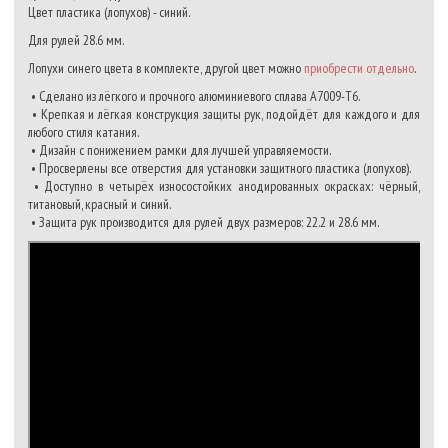
Цвет пластика (лопухов) - синий.
Для рулей 28.6 мм.
Лопухи синего цвета в комплекте, другой цвет можно
приобрести отдельно
.
• Сделано из лёгкого и прочного алюминиевого сплава A7009-T6.
• Крепкая и лёгкая конструкция защиты рук, подойдёт для каждого и для
любого стиля катания.
• Дизайн с понижением рамки для лучшей управляемости.
• Просверлены все отверстия для установки защитного пластика (лопухов).
• Доступно в четырёх износостойких анодированных окрасках: чёрный,
титановый, красный и синий.
• Защита рук производится для рулей двух размеров: 22.2 и 28.6 мм.