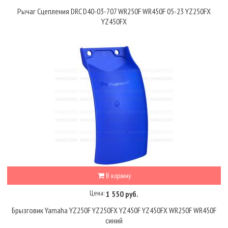
Рычаг Сцепления DRC D40-03-707 WR250F WR450F 05-23 YZ250FX
YZ450FX
В корзину
Цена:
1 550 руб.
Брызговик Yamaha YZ250F YZ250FX YZ450F YZ450FX WR250F WR450F
синий