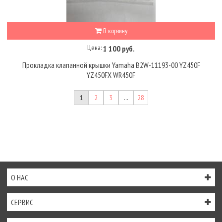
В корзину
Цена:
1 100 руб.
Прокладка клапанной крышки Yamaha B2W-11193-00 YZ450F
YZ450FX WR450F
1
2
3
…
28
О НАС
СЕРВИС