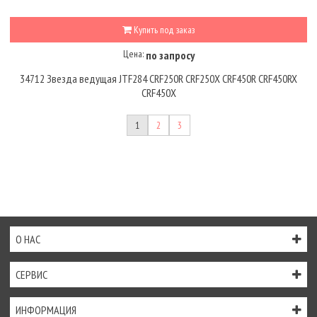
Купить под заказ
Цена:
по запросу
34712 Звезда ведущая JTF284 CRF250R CRF250X CRF450R CRF450RX
CRF450X
1
2
3
О НАС
СЕРВИС
ИНФОРМАЦИЯ