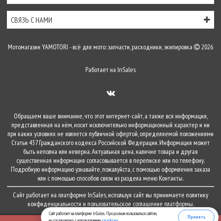
СВЯЗЬ С НАМИ
Мотомагазин YAMOTORI - всё для мото: запчасти, расходники, экипировка
2026
Работает на
InSales
Обращаем ваше внимание, что этот интернет-сайт, а также вся информация,
представленная на нём, носит исключительно информационный характер и ни
при каких условиях не является публичной офертой, определяемой положениями
Статьи 437 Гражданского кодекса Российской Федерации. Информация может
быть неполна или неверна. Актуальная цена, наличие товара и другая
существенная информация согласовывается в переписке или по телефону.
Подробную информацию узнавайте, пожалуйста, с помощью оформления заказа
или с помощью способов связи из раздела меню
Контакты
.
Сайт работает на платформе
InSales
, используя сайт вы принимаете
политику
конфиденциальности
и
пользовательское соглашение
платформы.
Сайт работает на платформе InSales. Продолжая пользоваться сайтом,
Принять
вы соглашаетесь с использованием
cookies