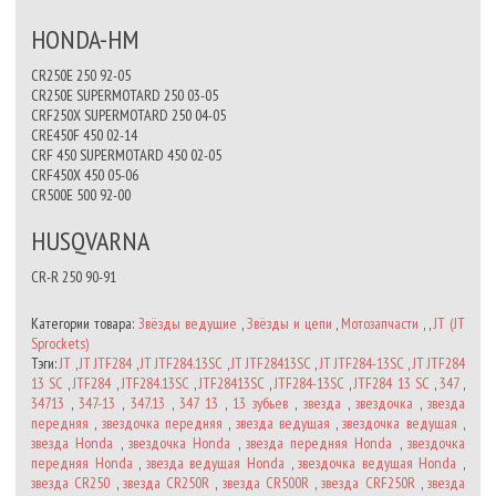
HONDA-HM
CR250E 250 92-05
CR250E SUPERMOTARD 250 03-05
CRF250X SUPERMOTARD 250 04-05
CRE450F 450 02-14
CRF 450 SUPERMOTARD 450 02-05
CRF450X 450 05-06
CR500E 500 92-00
HUSQVARNA
CR-R 250 90-91
Категории товара:
Звёзды ведущие
,
Звёзды и цепи
,
Мотозапчасти
, ,
JT (JT
Sprockets)
Тэги:
JT
,
JT JTF284
,
JT JTF284.13SC
,
JT JTF28413SC
,
JT JTF284-13SC
,
JT JTF284
13 SC
,
JTF284
,
JTF284.13SC
,
JTF28413SC
,
JTF284-13SC
,
JTF284 13 SC
,
347
,
34713
,
347-13
,
347.13
,
347 13
,
13 зубьев
,
звезда
,
звездочка
,
звезда
передняя
,
звездочка передняя
,
звезда ведущая
,
звездочка ведущая
,
звезда Honda
,
звездочка Honda
,
звезда передняя Honda
,
звездочка
передняя Honda
,
звезда ведущая Honda
,
звездочка ведущая Honda
,
звезда CR250
,
звезда CR250R
,
звезда CR500R
,
звезда CRF250R
,
звезда