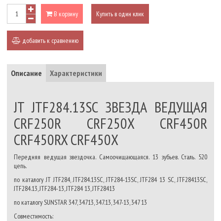
В корзину
Купить в один клик
добавить к сравнению
Описание
Характеристики
JT JTF284.13SC ЗВЕЗДА ВЕДУЩАЯ
CRF250R CRF250X CRF450R
CRF450RX CRF450X
Передняя ведущая звездочка. Самоочищающаяся. 13 зубьев. Сталь. 520
цепь.
по каталогу JT JTF284, JTF284.13SC, JTF284-13SC, JTF284 13 SC, JTF28413SC,
JTF284.13, JTF284-13, JTF284 13, JTF28413
по каталогу SUNSTAR 347, 34713, 347.13, 347-13, 347 13
Совместимость: