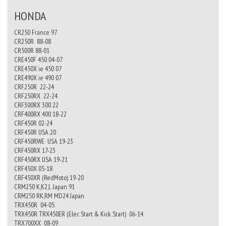
HONDA
CR250 France 97
CR250R 88-08
CR500R 88-01
CRE450F 450 04-07
CRE450X ie 450 07
CRE490X ie 490 07
CRF250R 22-24
CRF250RX 22-24
CRF300RX 300 22
CRF400RX 400 18-22
CRF450R 02-24
CRF450R USA 20
CRF450RWE USA 19-23
CRF450RX 17-23
CRF450RX USA 19-21
CRF450X 05-18
CRF450XR (RedMoto) 19-20
CRM250 K,K2,L Japan 91
CRM250 RK,RM MD24 Japan
TRX450R 04-05
TRX450R TRX450ER (Elec Start & Kick Start) 06-14
TRX700XX 08-09