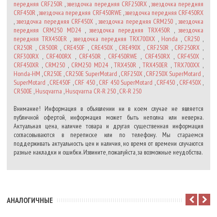
передняя CRF250R
,
звездочка передняя CRF250RX
,
звездочка передняя
CRF450R
,
звездочка передняя CRF450RWE
,
звездочка передняя CRF450RX
,
звездочка передняя CRF450X
,
звездочка передняя CRM250
,
звездочка
передняя CRM250 MD24
,
звездочка передняя TRX450R
,
звездочка
передняя TRX450ER
,
звездочка передняя TRX700XX
,
Honda
,
CR250
,
CR250R
,
CR500R
,
CRE450F
,
CRE450X
,
CRE490X
,
CRF250R
,
CRF250RX
,
CRF300RX
,
CRF400RX
,
CRF450R
,
CRF450RWE
,
CRF450RX
,
CRF450X
,
CRF450XR
,
CRM250
,
CRM250 MD24
,
TRX450R
,
TRX450ER
,
TRX700XX
,
Honda-HM
,
CR250E
,
CR250E SuperMotard
,
CRF250X
,
CRF250X SuperMotard
,
SuperMotard
,
CRE450F
,
CRF 450
,
CRF 450 SuperMotard
,
CRF450
,
CRF450X
,
CR500E
,
Husqvarna
,
Husqvarna CR-R 250
,
CR-R 250
Внимание! Информация в объявлении ни в коем случае не является
публичной офертой, информация может быть неполна или неверна.
Актуальная цена, наличие товара и другая существенная информация
согласовываются в переписке или по телефону. Мы стараемся
поддерживать актуальность цен и наличия, но время от времени случаются
разные накладки и ошибки. Извините, пожалуйста, за возможные неудобства.
АНАЛОГИЧНЫЕ