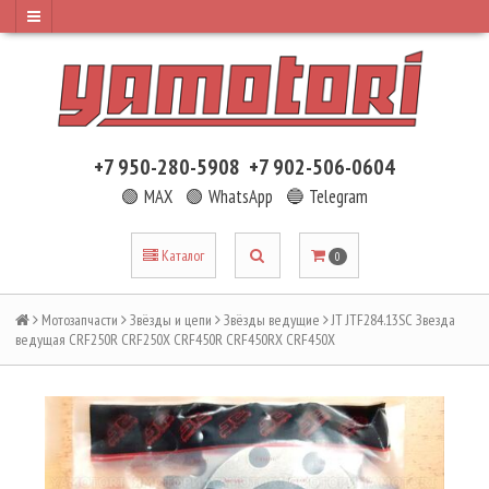
+7 950-280-5908
+7 902-506-0604
🟢 MAX
🟢 WhatsApp
🔵 Telegram
Каталог
0
Мотозапчасти
Звёзды и цепи
Звёзды ведущие
JT JTF284.13SC Звезда
ведущая CRF250R CRF250X CRF450R CRF450RX CRF450X