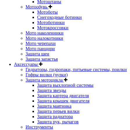
Мотоштаны
Мотообувь
Мотоботы
Снегоходные ботинки
Мотоботинки
Мотокроссовки
Мото наколенники
Мото налокотники
Мото черепахи
Мото панцири
Защита шеи
Защита запястья
Аксессуары
Гидраторы, гидропаки, питьевые системы, поилки
Гофры вилки (чулки)
Защита мотоцикла
Защита выхлопной системы
Защита звезды
Защита картера двигателя
Защита крышек двигателя
Защита маятника
Защита перьев вилки
Защита радиатора
Защита рук, рычагов
Инструменты