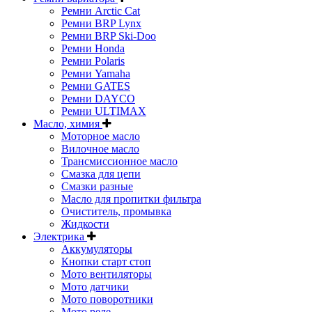
Ремни Arctic Cat
Ремни BRP Lynx
Ремни BRP Ski-Doo
Ремни Honda
Ремни Polaris
Ремни Yamaha
Ремни GATES
Ремни DAYCO
Ремни ULTIMAX
Масло, химия
Моторное масло
Вилочное масло
Трансмиссионное масло
Смазка для цепи
Смазки разные
Масло для пропитки фильтра
Очиститель, промывка
Жидкости
Электрика
Аккумуляторы
Кнопки старт стоп
Мото вентиляторы
Мото датчики
Мото поворотники
Мото реле