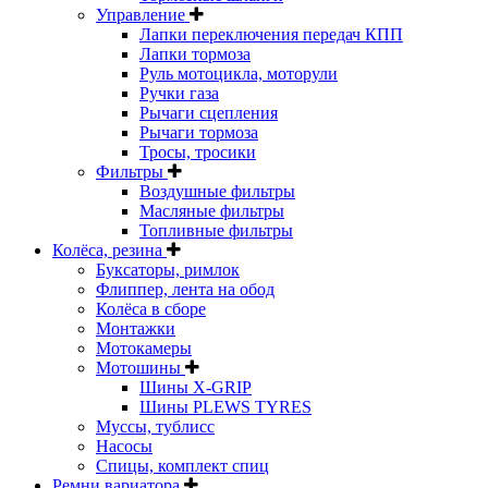
Управление
Лапки переключения передач КПП
Лапки тормоза
Руль мотоцикла, моторули
Ручки газа
Рычаги сцепления
Рычаги тормоза
Тросы, тросики
Фильтры
Воздушные фильтры
Масляные фильтры
Топливные фильтры
Колёса, резина
Буксаторы, римлок
Флиппер, лента на обод
Колёса в сборе
Монтажки
Мотокамеры
Мотошины
Шины X-GRIP
Шины PLEWS TYRES
Муссы, тублисс
Насосы
Спицы, комплект спиц
Ремни вариатора