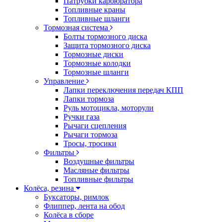
Патрубки карбюратора
Топливные краны
Топливные шланги
Тормозная система
Болты тормозного диска
Защита тормозного диска
Тормозные диски
Тормозные колодки
Тормозные шланги
Управление
Лапки переключения передач КПП
Лапки тормоза
Руль мотоцикла, моторули
Ручки газа
Рычаги сцепления
Рычаги тормоза
Тросы, тросики
Фильтры
Воздушные фильтры
Масляные фильтры
Топливные фильтры
Колёса, резина
Буксаторы, римлок
Флиппер, лента на обод
Колёса в сборе