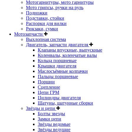
Мотогарнитуры, мото гарнитуры
Мото грипсы, ручки на руль
Подножки
Подставки, стойки
Распорки для вилки
Рюкзаки, сумки
Мотозапчасти
Выхлопная система
Двигатель, запчасти двигателя
Клапаны впускные, выпускные
Коленвалы, коленчатые валы
Кольца поршневые
Крышки двигателя
Маслосъёмные колпачки
Пальцы поршневые
Поршни
Сцепление
Цепи ГРМ
Цилиндры двигателя
Шатуны, шатунные сборки
Звёзды и цепи
Болты звезды
Замки цепи
Звёзды ведомые
Звёзды ведущие