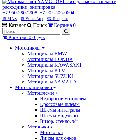
+7 950-280-5908
+7 902-506-0604
🟢 MAX
🟢 WhatsApp
🔵 Telegram
Каталог
Поиск
Корзина
0
Корзина
:
0
0 руб.
Мотоциклы
Мотоциклы BMW
Мотоциклы HONDA
Мотоциклы KAWASAKI
Мотоциклы KTM
Мотоциклы SUZUKI
Мотоциклы YAMAHA
Мотоэкипировка
Мотошлемы
Недорогие мотошлемы
Кроссовые шлемы
Шлемы интегралы
Шлемы модуляры
Визор, стекло, з/ч
Мотоочки
Мото очки
Линзы для очков