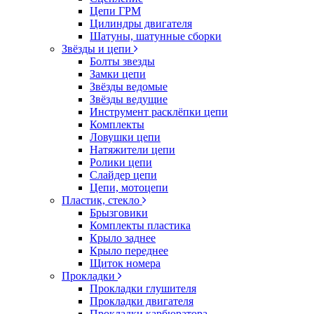
Цепи ГРМ
Цилиндры двигателя
Шатуны, шатунные сборки
Звёзды и цепи
Болты звезды
Замки цепи
Звёзды ведомые
Звёзды ведущие
Инструмент расклёпки цепи
Комплекты
Ловушки цепи
Натяжители цепи
Ролики цепи
Слайдер цепи
Цепи, мотоцепи
Пластик, стекло
Брызговики
Комплекты пластика
Крыло заднее
Крыло переднее
Щиток номера
Прокладки
Прокладки глушителя
Прокладки двигателя
Прокладки карбюратора