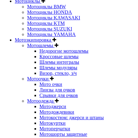
Мотоциклы
Мотоциклы BMW
Мотоциклы HONDA
Мотоциклы KAWASAKI
Мотоциклы KTM
Мотоциклы SUZUKI
Мотоциклы YAMAHA
Мотоэкипировка
Мотошлемы
Недорогие мотошлемы
Кроссовые шлемы
Шлемы интегралы
Шлемы модуляры
Визор, стекло, з/ч
Мотоочки
Мото очки
Линзы для очков
Срывки для очков
Мотоодежда
Мотоджерси
Мотодождевики
Мотокостюм: джерси и штаны
Мотокуртки
Мотоперчатки
Мотошорты защитные