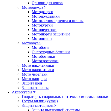
Срывки для очков
Мотоодежда
Мотоджерси
Мотодождевики
Мотокостюм: джерси и штаны
Мотокуртки
Мотоперчатки
Мотошорты защитные
Мотоштаны
Мотообувь
Мотоботы
Снегоходные ботинки
Мотоботинки
Мотокроссовки
Мото наколенники
Мото налокотники
Мото черепахи
Мото панцири
Защита шеи
Защита запястья
Аксессуары
Гидраторы, гидропаки, питьевые системы, поилки
Гофры вилки (чулки)
Защита мотоцикла
Защита выхлопной системы