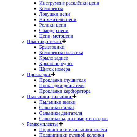
Инструмент расклёпки цепи
Комплекты
Ловушки цепи
Натяжители цепи
Ролики цепи
Слайдер цепи
Цепи, мотоцепи
Пластик, стекло
Брызговики
Комплекты пластика
Крыло заднее
Крыло переднее
Щиток номера
Прокладки
Прокладки глушителя
Прокладки двигателя
Прокладки карбюратора
Пыльники, сальники
Пыльники вилки
Сальники вилки
Сальники двигателя
Сальники задних амортизаторов
Ремкомплекты
Подшипники и сальники колеса
Подшипники рулевой колонки