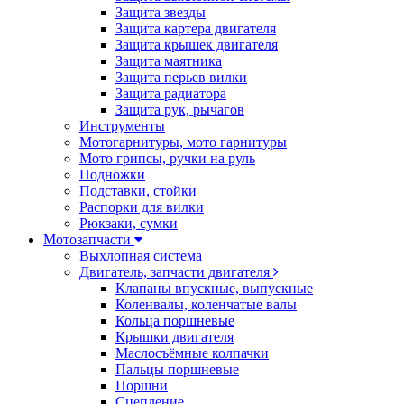
Защита звезды
Защита картера двигателя
Защита крышек двигателя
Защита маятника
Защита перьев вилки
Защита радиатора
Защита рук, рычагов
Инструменты
Мотогарнитуры, мото гарнитуры
Мото грипсы, ручки на руль
Подножки
Подставки, стойки
Распорки для вилки
Рюкзаки, сумки
Мотозапчасти
Выхлопная система
Двигатель, запчасти двигателя
Клапаны впускные, выпускные
Коленвалы, коленчатые валы
Кольца поршневые
Крышки двигателя
Маслосъёмные колпачки
Пальцы поршневые
Поршни
Сцепление