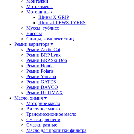
Монтажки
Мотокамеры
Мотошины
Шины X-GRIP
Шины PLEWS TYRES
Муссы, тублисс
Насосы
Спицы, комплект спиц
Ремни вариатора
Ремни Arctic Cat
Ремни BRP Lynx
Ремни BRP Ski-Doo
Ремни Honda
Ремни Polaris
Ремни Yamaha
Ремни GATES
Ремни DAYCO
Ремни ULTIMAX
Масло, химия
Моторное масло
Вилочное масло
Трансмиссионное масло
Смазка для цепи
Смазки разные
Масло для пропитки фильтра