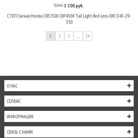
Цена:
1 200 руб.
СТОП Сигнал Honda CRF250X CRF450X Tail Light Red-Lens DRC D45-29-
330
1
2
3
…
24
О НАС
СЕРВИС
ИНФОРМАЦИЯ
СВЯЗЬ С НАМИ