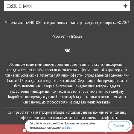
СВЯЗЬ С НАМИ
Мотомагазин YAMOTORI - всё для мото: запчасти, расходники, экипировка
2026
Работает на
InSales
Обращаем ваше внимание, что этот интернет-сайт, а также вся информация,
представленная на нём, носит исключительно информационный характер и ни
при каких условиях не является публичной офертой, определяемой положениями
Статьи 437 Гражданского кодекса Российской Федерации. Информация может
быть неполна или неверна. Актуальная цена, наличие товара и другая
существенная информация согласовывается в переписке или по телефону.
Подробную информацию узнавайте, пожалуйста, с помощью оформления заказа
или с помощью способов связи из раздела меню
Контакты
.
Сайт работает на платформе
InSales
, используя сайт вы принимаете
политику
конфиденциальности
и
пользовательское соглашение
платформы.
Сайт работает на платформе InSales. Продолжая пользоваться сайтом,
Принять
вы соглашаетесь с использованием
cookies
Корзина
наверх
0