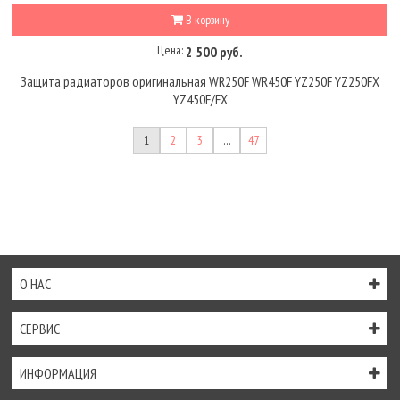
В корзину
Цена:
2 500 руб.
Защита радиаторов оригинальная WR250F WR450F YZ250F YZ250FX
YZ450F/FX
1
2
3
…
47
О НАС
СЕРВИС
ИНФОРМАЦИЯ