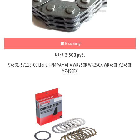
В корзину
Цена:
3 500 руб.
94591-57118-00 Цепь ГРМ YAMAHA WR250R WR250X WR450F YZ450F
YZ450FX