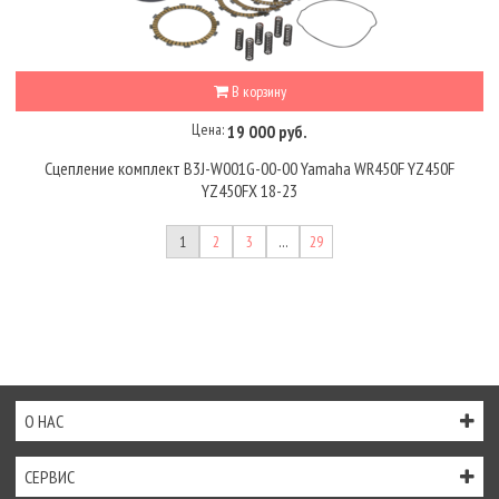
В корзину
Цена:
19 000 руб.
Сцепление комплект B3J-W001G-00-00 Yamaha WR450F YZ450F
YZ450FX 18-23
1
2
3
…
29
О НАС
СЕРВИС