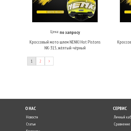
Цена:
по запросу
Купить под заказ
Кроссовый мото шлем NENKI Hot Pistons
Кроссов
NK-315, жёлтый-чёрный
1
2
О НАС
СЕРВИС
Новости
Личный ка
Статьи
Сравнение
Контакты