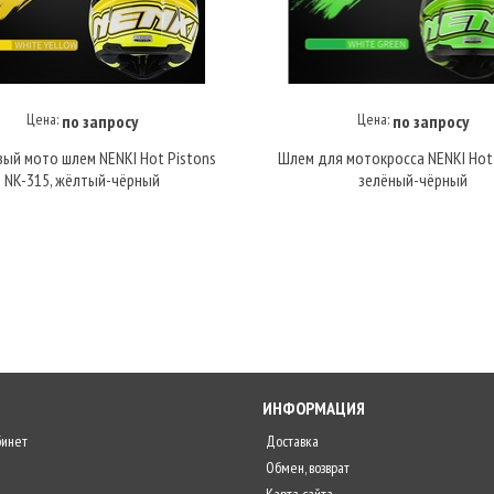
Цена:
Цена:
по запросу
по запросу
Купить под заказ
Купить под заказ
ый мото шлем NENKI Hot Pistons
Шлем для мотокросса NENKI Hot 
NK-315, жёлтый-чёрный
зелёный-чёрный
ИНФОРМАЦИЯ
бинет
Доставка
Обмен, возврат
Карта сайта