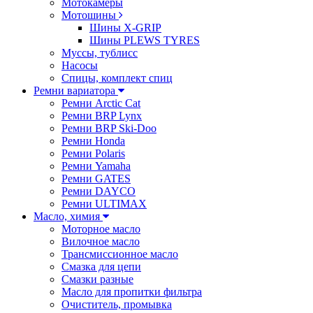
Мотокамеры
Мотошины
Шины X-GRIP
Шины PLEWS TYRES
Муссы, тублисс
Насосы
Спицы, комплект спиц
Ремни вариатора
Ремни Arctic Cat
Ремни BRP Lynx
Ремни BRP Ski-Doo
Ремни Honda
Ремни Polaris
Ремни Yamaha
Ремни GATES
Ремни DAYCO
Ремни ULTIMAX
Масло, химия
Моторное масло
Вилочное масло
Трансмиссионное масло
Смазка для цепи
Смазки разные
Масло для пропитки фильтра
Очиститель, промывка