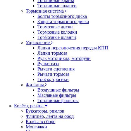
Топливные краны
Топливные шланги
Тормозная система
Болты тормозного диска
Защита тормозного диска
Тормозные диски
Тормозные колодки
Тормозные шланги
Управление
Лапки переключения передач КПП
Лапки тормоза
Руль мотоцикла, моторули
Ручки газа
Рычаги сцепления
Рычаги тормоза
Тросы, тросики
Фильтры
Воздушные фильтры
Масляные фильтры
Топливные фильтры
Колёса, резина
Буксаторы, римлок
Флиппер, лента на обод
Колёса в сборе
Монтажки