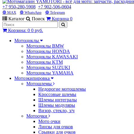
+7 950-280-5908
+7 902-506-0604
🟢 MAX
🟢 WhatsApp
🔵 Telegram
Каталог
Поиск
Корзина
0
Корзина
:
0
0 руб.
Мотоциклы
Мотоциклы BMW
Мотоциклы HONDA
Мотоциклы KAWASAKI
Мотоциклы KTM
Мотоциклы SUZUKI
Мотоциклы YAMAHA
Мотоэкипировка
Мотошлемы
Недорогие мотошлемы
Кроссовые шлемы
Шлемы интегралы
Шлемы модуляры
Визор, стекло, з/ч
Мотоочки
Мото очки
Линзы для очков
Срывки для очков