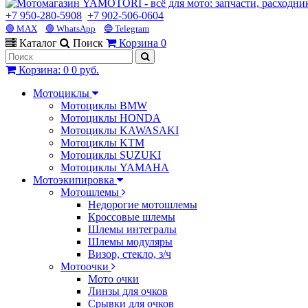
+7 950-280-5908
+7 902-506-0604
🟢 MAX
🟢 WhatsApp
🔵 Telegram
Каталог
Поиск
Корзина
0
Корзина
:
0
0 руб.
Мотоциклы
Мотоциклы BMW
Мотоциклы HONDA
Мотоциклы KAWASAKI
Мотоциклы KTM
Мотоциклы SUZUKI
Мотоциклы YAMAHA
Мотоэкипировка
Мотошлемы
Недорогие мотошлемы
Кроссовые шлемы
Шлемы интегралы
Шлемы модуляры
Визор, стекло, з/ч
Мотоочки
Мото очки
Линзы для очков
Срывки для очков