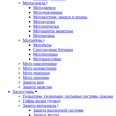
Мотоодежда
Мотоджерси
Мотодождевики
Мотокостюм: джерси и штаны
Мотокуртки
Мотоперчатки
Мотошорты защитные
Мотоштаны
Мотообувь
Мотоботы
Снегоходные ботинки
Мотоботинки
Мотокроссовки
Мото наколенники
Мото налокотники
Мото черепахи
Мото панцири
Защита шеи
Защита запястья
Аксессуары
Гидраторы, гидропаки, питьевые системы, поилки
Гофры вилки (чулки)
Защита мотоцикла
Защита выхлопной системы
Защита звезды