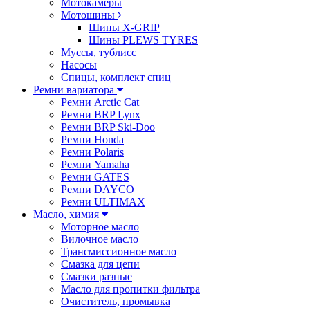
Мотокамеры
Мотошины
Шины X-GRIP
Шины PLEWS TYRES
Муссы, тублисс
Насосы
Спицы, комплект спиц
Ремни вариатора
Ремни Arctic Cat
Ремни BRP Lynx
Ремни BRP Ski-Doo
Ремни Honda
Ремни Polaris
Ремни Yamaha
Ремни GATES
Ремни DAYCO
Ремни ULTIMAX
Масло, химия
Моторное масло
Вилочное масло
Трансмиссионное масло
Смазка для цепи
Смазки разные
Масло для пропитки фильтра
Очиститель, промывка