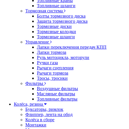
Топливные краны
Топливные шланги
Тормозная система
Болты тормозного диска
Защита тормозного диска
Тормозные диски
Тормозные колодки
Тормозные шланги
Управление
Лапки переключения передач КПП
Лапки тормоза
Руль мотоцикла, моторули
Ручки газа
Рычаги сцепления
Рычаги тормоза
Тросы, тросики
Фильтры
Воздушные фильтры
Масляные фильтры
Топливные фильтры
Колёса, резина
Буксаторы, римлок
Флиппер, лента на обод
Колёса в сборе
Монтажки