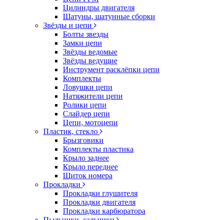
Цилиндры двигателя
Шатуны, шатунные сборки
Звёзды и цепи
Болты звезды
Замки цепи
Звёзды ведомые
Звёзды ведущие
Инструмент расклёпки цепи
Комплекты
Ловушки цепи
Натяжители цепи
Ролики цепи
Слайдер цепи
Цепи, мотоцепи
Пластик, стекло
Брызговики
Комплекты пластика
Крыло заднее
Крыло переднее
Щиток номера
Прокладки
Прокладки глушителя
Прокладки двигателя
Прокладки карбюратора
Пыльники, сальники