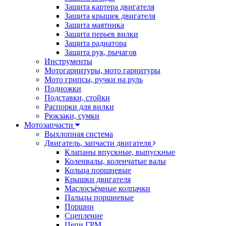
Защита картера двигателя
Защита крышек двигателя
Защита маятника
Защита перьев вилки
Защита радиатора
Защита рук, рычагов
Инструменты
Мотогарнитуры, мото гарнитуры
Мото грипсы, ручки на руль
Подножки
Подставки, стойки
Распорки для вилки
Рюкзаки, сумки
Мотозапчасти
Выхлопная система
Двигатель, запчасти двигателя
Клапаны впускные, выпускные
Коленвалы, коленчатые валы
Кольца поршневые
Крышки двигателя
Маслосъёмные колпачки
Пальцы поршневые
Поршни
Сцепление
Цепи ГРМ