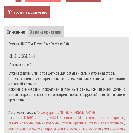
добавить к сравнению
Описание
Характеристики
Стяжки UNIT Tie Down Belt Ratchet Pair
RED D3601-2
(В комплекте 2шт.)
Стяжки фирмы UNIT с трещеткой для большей силы натяжения строп.
Предназначены для крепления мототехники, квадроцикла, баги, водно
моторной техники.
Крючки с виниловым покрытием и прочным ремешком шириной 25мм, с
одной стороны крюка предусмотрена петля с пружиной для безопасного
крепления.
Категории товара:
Аксессуары
, ,
UNIT (DIRTFREAK JAPAN)
Тэги:
Unit D3601-2
,
Unit
,
D3601-2
,
стяжки UNIT
,
стяжки
,
ремни
,
стропы
,
стяжки красные
,
ремни красные
,
стропы красные
,
стяжки для мотоцикла
,
ремни для мотоцикла
,
стропы для мотоцикла
,
мотостяжки
,
мото стяжки
,