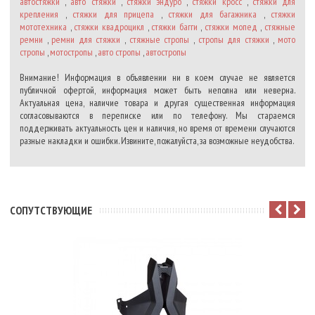
автостяжки
,
авто стяжки
,
стяжки эндуро
,
стяжки кросс
,
стяжки для
крепления
,
стяжки для прицепа
,
стяжки для багажника
,
стяжки
мототехника
,
стяжки квадроцикл
,
стяжки багги
,
стяжки мопед
,
стяжные
ремни
,
ремни для стяжки
,
стяжные стропы
,
стропы для стяжки
,
мото
стропы
,
мотостропы
,
авто стропы
,
автостропы
Внимание! Информация в объявлении ни в коем случае не является
публичной офертой, информация может быть неполна или неверна.
Актуальная цена, наличие товара и другая существенная информация
согласовываются в переписке или по телефону. Мы стараемся
поддерживать актуальность цен и наличия, но время от времени случаются
разные накладки и ошибки. Извините, пожалуйста, за возможные неудобства.
CОПУТСТВУЮЩИЕ