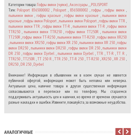
Категории товара:
Гофры вилки (чулки)
,
Аксессуары
, ,
POLISPORT
Тэги:
Polisport 8365000002
,
Polisport
,
8365000002
,
гофры
,
гофры вилки
,
пыльники вилки
,
гофры красные
,
гофры вилки красные
,
пыльники вилки
красные
,
гофры вилки Polisport
,
пыльники вилки Polisport
,
гофры вилки TTR
,
пыльники вилки TTR
,
гофры вилки TT-R
,
пыльники вилки TT-R
,
гофры вилки
TTR250
,
пыльники вилки TTR250
,
гофры вилки TT250R
,
пыльники вилки
TT250R
,
гофры вилки TT-R250
,
пыльники вилки TT-R250
,
гофры вилки XR250
,
пыльники вилки XR250
,
гофры вилки XR 250
,
пыльники вилки XR 250
,
гофры
вилки DR250
,
пыльники вилки DR250
,
гофры вилки DR 250
,
пыльники вилки
DR 250
,
гофры вилки Djebel
,
пыльники вилки Djebel
,
TTR
,
TT-R
,
TT R
,
TTR250
,
TT250R
,
TT 250 R
,
TTR 250
,
TT-R 250
,
TT-R250
,
XR250
,
XR 250
,
DR250
,
DR 250
,
Djebel
Внимание! Информация в объявлении ни в коем случае не является
публичной офертой, информация может быть неполна или неверна.
Актуальная цена, наличие товара и другая существенная информация
согласовываются в переписке или по телефону. Мы стараемся
поддерживать актуальность цен и наличия, но время от времени случаются
разные накладки и ошибки. Извините, пожалуйста, за возможные неудобства.
АНАЛОГИЧНЫЕ