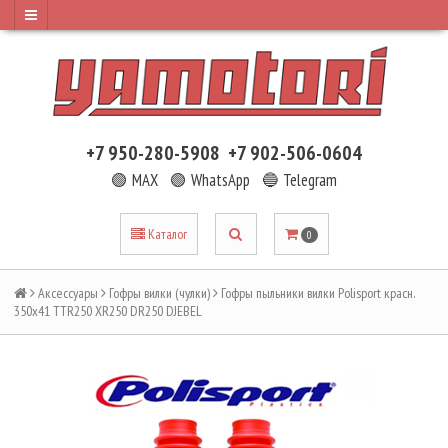
+7 950-280-5908
+7 902-506-0604
🟢 MAX
🟢 WhatsApp
🔵 Telegram
Каталог
0
Аксессуары
Гофры вилки (чулки)
Гофры пыльники вилки Polisport красн.
350х41 TTR250 XR250 DR250 DJEBEL