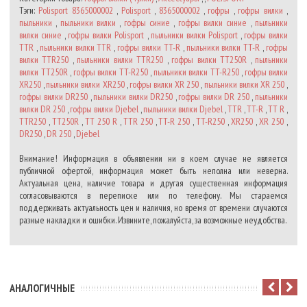
Тэги:
Polisport 8365000002
,
Polisport
,
8365000002
,
гофры
,
гофры вилки
,
пыльники
,
пыльники вилки
,
гофры синие
,
гофры вилки синие
,
пыльники
вилки синие
,
гофры вилки Polisport
,
пыльники вилки Polisport
,
гофры вилки
TTR
,
пыльники вилки TTR
,
гофры вилки TT-R
,
пыльники вилки TT-R
,
гофры
вилки TTR250
,
пыльники вилки TTR250
,
гофры вилки TT250R
,
пыльники
вилки TT250R
,
гофры вилки TT-R250
,
пыльники вилки TT-R250
,
гофры вилки
XR250
,
пыльники вилки XR250
,
гофры вилки XR 250
,
пыльники вилки XR 250
,
гофры вилки DR250
,
пыльники вилки DR250
,
гофры вилки DR 250
,
пыльники
вилки DR 250
,
гофры вилки Djebel
,
пыльники вилки Djebel
,
TTR
,
TT-R
,
TT R
,
TTR250
,
TT250R
,
TT 250 R
,
TTR 250
,
TT-R 250
,
TT-R250
,
XR250
,
XR 250
,
DR250
,
DR 250
,
Djebel
Внимание! Информация в объявлении ни в коем случае не является
публичной офертой, информация может быть неполна или неверна.
Актуальная цена, наличие товара и другая существенная информация
согласовываются в переписке или по телефону. Мы стараемся
поддерживать актуальность цен и наличия, но время от времени случаются
разные накладки и ошибки. Извините, пожалуйста, за возможные неудобства.
АНАЛОГИЧНЫЕ