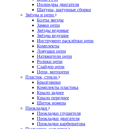
Цилиндры двигателя
Шатуны, шатунные сборки
Звёзды и цепи
Болты звезды
Замки цепи
Звёзды ведомые
Звёзды ведущие
Инструмент расклёпки цепи
Комплекты
Ловушки цепи
Натяжители цепи
Ролики цепи
Слайдер цепи
Цепи, мотоцепи
Пластик, стекло
Брызговики
Комплекты пластика
Крыло заднее
Крыло переднее
Щиток номера
Прокладки
Прокладки глушителя
Прокладки двигателя
Прокладки карбюратора
Пыльники, сальники