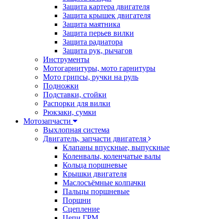
Защита картера двигателя
Защита крышек двигателя
Защита маятника
Защита перьев вилки
Защита радиатора
Защита рук, рычагов
Инструменты
Мотогарнитуры, мото гарнитуры
Мото грипсы, ручки на руль
Подножки
Подставки, стойки
Распорки для вилки
Рюкзаки, сумки
Мотозапчасти
Выхлопная система
Двигатель, запчасти двигателя
Клапаны впускные, выпускные
Коленвалы, коленчатые валы
Кольца поршневые
Крышки двигателя
Маслосъёмные колпачки
Пальцы поршневые
Поршни
Сцепление
Цепи ГРМ