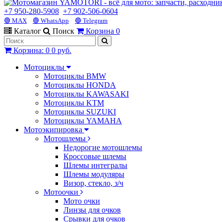
+7 950-280-5908
+7 902-506-0604
🟢 MAX
🟢 WhatsApp
🔵 Telegram
Каталог
Поиск
Корзина
0
Корзина
:
0
0 руб.
Мотоциклы
Мотоциклы BMW
Мотоциклы HONDA
Мотоциклы KAWASAKI
Мотоциклы KTM
Мотоциклы SUZUKI
Мотоциклы YAMAHA
Мотоэкипировка
Мотошлемы
Недорогие мотошлемы
Кроссовые шлемы
Шлемы интегралы
Шлемы модуляры
Визор, стекло, з/ч
Мотоочки
Мото очки
Линзы для очков
Срывки для очков