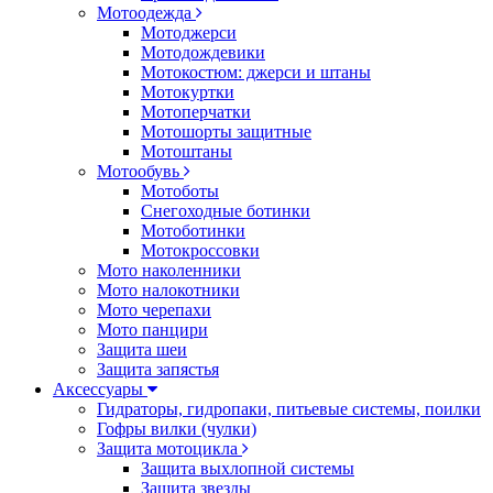
Мотоодежда
Мотоджерси
Мотодождевики
Мотокостюм: джерси и штаны
Мотокуртки
Мотоперчатки
Мотошорты защитные
Мотоштаны
Мотообувь
Мотоботы
Снегоходные ботинки
Мотоботинки
Мотокроссовки
Мото наколенники
Мото налокотники
Мото черепахи
Мото панцири
Защита шеи
Защита запястья
Аксессуары
Гидраторы, гидропаки, питьевые системы, поилки
Гофры вилки (чулки)
Защита мотоцикла
Защита выхлопной системы
Защита звезды