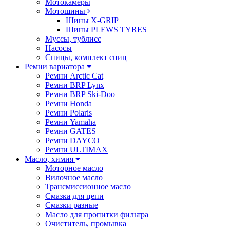
Мотокамеры
Мотошины
Шины X-GRIP
Шины PLEWS TYRES
Муссы, тублисс
Насосы
Спицы, комплект спиц
Ремни вариатора
Ремни Arctic Cat
Ремни BRP Lynx
Ремни BRP Ski-Doo
Ремни Honda
Ремни Polaris
Ремни Yamaha
Ремни GATES
Ремни DAYCO
Ремни ULTIMAX
Масло, химия
Моторное масло
Вилочное масло
Трансмиссионное масло
Смазка для цепи
Смазки разные
Масло для пропитки фильтра
Очиститель, промывка