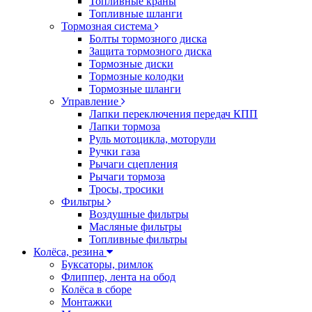
Топливные краны
Топливные шланги
Тормозная система
Болты тормозного диска
Защита тормозного диска
Тормозные диски
Тормозные колодки
Тормозные шланги
Управление
Лапки переключения передач КПП
Лапки тормоза
Руль мотоцикла, моторули
Ручки газа
Рычаги сцепления
Рычаги тормоза
Тросы, тросики
Фильтры
Воздушные фильтры
Масляные фильтры
Топливные фильтры
Колёса, резина
Буксаторы, римлок
Флиппер, лента на обод
Колёса в сборе
Монтажки