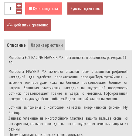
Купить под заказ
Купить в один клик
добавить к сравнению
Описание
Характеристики
Мотоботы FLY RACING MAVERIK MX поставляются в российских размерах 33-
50.
Мотоботы MAVERIK MX включают стальной носок с защитной рефленой
накладкой для удобства переключения передач.Термоустойчивая к
высоким температурам кожа на ботинке предотвращает ботинок от
нагрева. Защитная пластиковая накладка на внутренней поверхности
ботинок предотвращает трение и удары о мотоцикл. Гофрированная
повержность для удобства сгибания. Водозащитный клапан на молнии.
Ботинки выполнены с контролем качества американской фирмой Fly
Racing.
Защита: голенище из многослойного пластика, защита пальцев стопы из
полиуретана, стальная накладка на носке, внутренняя тепловая защита из
резины.
Полиуретановая защита пятки, защита лодыжки.