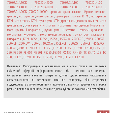
790.02.014.200D
,
79002014200D
,
790.02.014.100
,
79002014100
,
790.02.014.100D
,
79002014100D
,
790.02.014.000
,
79002014000
,
790.02.014.000D
,
79002014000D
,
оригинал
,
оригинальные
,
чёрные
,
черные
,
грипсы
,
мотогрипсы
,
мото грипсы
,
ручки руля
,
грипсы KTM
,
мотогрипсы
KTM
,
мото грипсы KTM
,
ручки руля KTM
,
грипсы ктм
,
мотогрипсы ктм
,
мото
грипсы ктм
,
ручки руля ктм
,
грипсы Husqvarna
,
мотогрипсы Husqvarna
,
мото грипсы Husqvarna
,
ручки руля Husqvarna
,
грипсы хускварна
,
мотогрипсы хускварна
,
мото грипсы хускварна
,
ручки руля хускварна
,
Husqvarna
,
KTM
,
85SX
,
125SX
,
150SX
,
150XCW
,
250EXCF
,
250SX
,
250SXF
,
250XCF
,
250XCW
,
300XC
,
300XCW
,
350EXCF
,
350SXF
,
350XCF
,
450EXCF
,
450SXF
,
450XCF
,
500EXCF
,
FC 250
,
FC 350
,
FC 450
,
FC250
,
FC350
,
FC450
,
FE
250
,
FE 350
,
FE 450
,
FE 501
,
FE250
,
FE350
,
FX 350
,
FX 450
,
TC 85
,
TC 125
,
TC
250
,
TC125
,
TC250
,
TE 150
,
TE 250
,
TE 250i
,
TE 300
,
TX 300
Внимание! Информация в объявлении ни в коем случае не является
публичной офертой, информация может быть неполна или неверна.
Актуальная цена, наличие товара и другая существенная информация
согласовываются в переписке или по телефону. Мы стараемся
поддерживать актуальность цен и наличия, но время от времени случаются
разные накладки и ошибки. Извините, пожалуйста, за возможные неудобства.