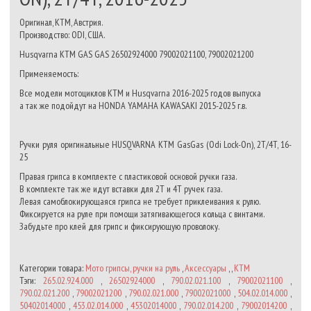
Оригинал, КТМ, Австрия.
Производство: ODI, США.
Husqvarna KTM GAS GAS 26502924000 79002021100, 79002021200
Применяемость:
Все модели мотоциклов KTM и Husqvarna 2016-2025 годов выпуска
а так же подойдут на HONDA YAMAHA KAWASAKI 2015-2025 г.в.
Ручки руля оригинальные HUSQVARNA KTM GasGas (Odi Lock-On), 2T/4T, 16-
25
Правая грипса в комплекте с пластиковой основой ручки газа.
В комплекте так же идут вставки для 2Т и 4Т ручек газа.
Левая самоблокирующаяся грипса не требует приклеивания к рулю.
Фиксируется на руле при помощи затягивающегося кольца с винтами.
Забудьте про клей для грипс и фиксирующую проволоку.
Категории товара:
Мото грипсы, ручки на руль
,
Аксессуары
, ,
KTM
Тэги:
265.02.924.000
,
26502924000
,
790.02.021.100
,
79002021100
,
790.02.021.200
,
79002021200
,
790.02.021.000
,
79002021000
,
504.02.014.000
,
50402014000
,
453.02.014.000
,
45302014000
,
790.02.014.200
,
79002014200
,