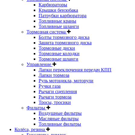
Карбюраторы
Крышки бензобака
Патрубки карбюратора
Топливные краны
Топливные шланги
Тормозная система
Болты тормозного диска
Защита тормозного диска
Тормозные диски
Тормозные колодки
Тормозные шланги
Управление
Лапки переключения передач КПП
Лапки тормоза
Руль мотоцикла, моторули
Ручки газа
Рычаги сцепления
Рычаги тормоза
Тросы, тросики
Фильтры
Воздушные фильтры
Масляные фильтры
Топливные фильтры
Колёса, резина
Буксаторы, римлок