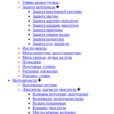
Гофры вилки (чулки)
Защита мотоцикла
Защита выхлопной системы
Защита звезды
Защита картера двигателя
Защита крышек двигателя
Защита маятника
Защита перьев вилки
Защита радиатора
Защита рук, рычагов
Инструменты
Мотогарнитуры, мото гарнитуры
Мото грипсы, ручки на руль
Подножки
Подставки, стойки
Распорки для вилки
Рюкзаки, сумки
Мотозапчасти
Выхлопная система
Двигатель, запчасти двигателя
Клапаны впускные, выпускные
Коленвалы, коленчатые валы
Кольца поршневые
Крышки двигателя
Маслосъёмные колпачки