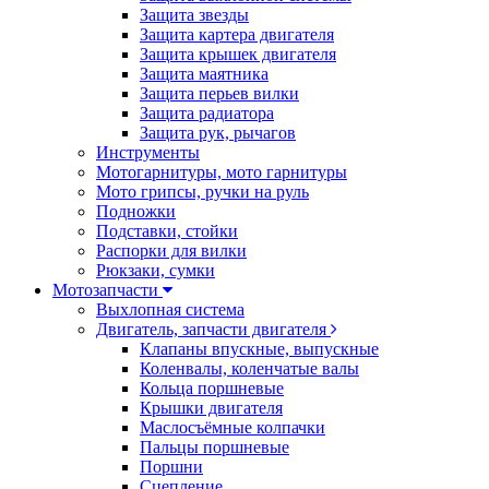
Защита звезды
Защита картера двигателя
Защита крышек двигателя
Защита маятника
Защита перьев вилки
Защита радиатора
Защита рук, рычагов
Инструменты
Мотогарнитуры, мото гарнитуры
Мото грипсы, ручки на руль
Подножки
Подставки, стойки
Распорки для вилки
Рюкзаки, сумки
Мотозапчасти
Выхлопная система
Двигатель, запчасти двигателя
Клапаны впускные, выпускные
Коленвалы, коленчатые валы
Кольца поршневые
Крышки двигателя
Маслосъёмные колпачки
Пальцы поршневые
Поршни
Сцепление