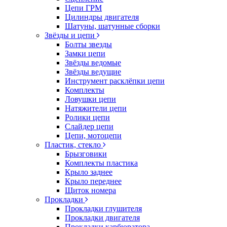
Цепи ГРМ
Цилиндры двигателя
Шатуны, шатунные сборки
Звёзды и цепи
Болты звезды
Замки цепи
Звёзды ведомые
Звёзды ведущие
Инструмент расклёпки цепи
Комплекты
Ловушки цепи
Натяжители цепи
Ролики цепи
Слайдер цепи
Цепи, мотоцепи
Пластик, стекло
Брызговики
Комплекты пластика
Крыло заднее
Крыло переднее
Щиток номера
Прокладки
Прокладки глушителя
Прокладки двигателя
Прокладки карбюратора