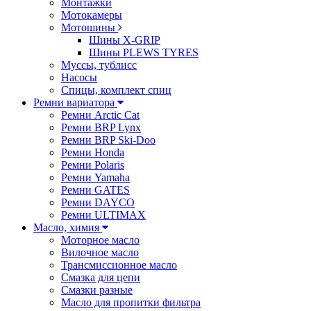
Монтажки
Мотокамеры
Мотошины
Шины X-GRIP
Шины PLEWS TYRES
Муссы, тублисс
Насосы
Спицы, комплект спиц
Ремни вариатора
Ремни Arctic Cat
Ремни BRP Lynx
Ремни BRP Ski-Doo
Ремни Honda
Ремни Polaris
Ремни Yamaha
Ремни GATES
Ремни DAYCO
Ремни ULTIMAX
Масло, химия
Моторное масло
Вилочное масло
Трансмиссионное масло
Смазка для цепи
Смазки разные
Масло для пропитки фильтра