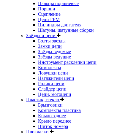
Пальцы поршневые
Поршни
Сцепление
Цепи ГРМ
Цилиндры двигателя
Шатуны, шатунные сборки
Звёзды и цепи
Болты звезды
Замки цепи
Звёзды ведомые
Звёзды ведущие
Инструмент расклёпки цепи
Комплекты
Ловушки цепи
Натяжители цепи
Ролики цепи
Слайдер цепи
Цепи, мотоцепи
Пластик, стекло
Брызговики
Комплекты пластика
Крыло заднее
Крыло переднее
Щиток номера
Прокладки