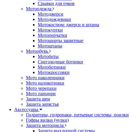
Срывки для очков
Мотоодежда
Мотоджерси
Мотодождевики
Мотокостюм: джерси и штаны
Мотокуртки
Мотоперчатки
Мотошорты защитные
Мотоштаны
Мотообувь
Мотоботы
Снегоходные ботинки
Мотоботинки
Мотокроссовки
Мото наколенники
Мото налокотники
Мото черепахи
Мото панцири
Защита шеи
Защита запястья
Аксессуары
Гидраторы, гидропаки, питьевые системы, поилки
Гофры вилки (чулки)
Защита мотоцикла
Защита выхлопной системы