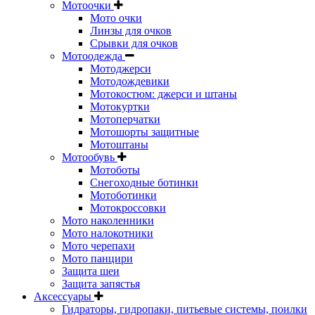
Мотоочки
Мото очки
Линзы для очков
Срывки для очков
Мотоодежда
Мотоджерси
Мотодождевики
Мотокостюм: джерси и штаны
Мотокуртки
Мотоперчатки
Мотошорты защитные
Мотоштаны
Мотообувь
Мотоботы
Снегоходные ботинки
Мотоботинки
Мотокроссовки
Мото наколенники
Мото налокотники
Мото черепахи
Мото панцири
Защита шеи
Защита запястья
Аксессуары
Гидраторы, гидропаки, питьевые системы, поилки