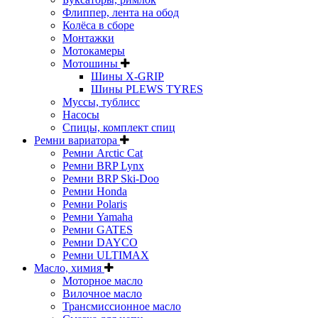
Флиппер, лента на обод
Колёса в сборе
Монтажки
Мотокамеры
Мотошины
Шины X-GRIP
Шины PLEWS TYRES
Муссы, тублисс
Насосы
Спицы, комплект спиц
Ремни вариатора
Ремни Arctic Cat
Ремни BRP Lynx
Ремни BRP Ski-Doo
Ремни Honda
Ремни Polaris
Ремни Yamaha
Ремни GATES
Ремни DAYCO
Ремни ULTIMAX
Масло, химия
Моторное масло
Вилочное масло
Трансмиссионное масло