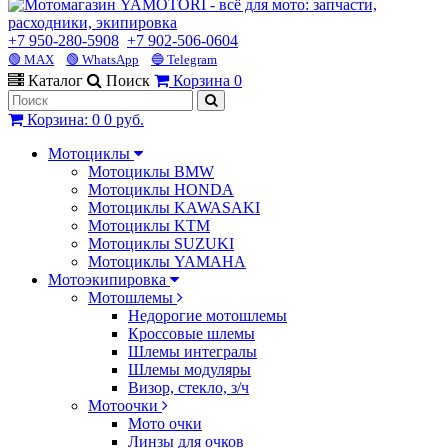
+7 950-280-5908
+7 902-506-0604
🟢 MAX
🟢 WhatsApp
🔵 Telegram
Каталог
Поиск
Корзина
0
Корзина
:
0
0 руб.
Мотоциклы
Мотоциклы BMW
Мотоциклы HONDA
Мотоциклы KAWASAKI
Мотоциклы KTM
Мотоциклы SUZUKI
Мотоциклы YAMAHA
Мотоэкипировка
Мотошлемы
Недорогие мотошлемы
Кроссовые шлемы
Шлемы интегралы
Шлемы модуляры
Визор, стекло, з/ч
Мотоочки
Мото очки
Линзы для очков