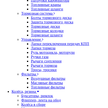
Патрубки карбюратора
Топливные краны
Топливные шланги
Тормозная система
Болты тормозного диска
Защита тормозного диска
Тормозные диски
Тормозные колодки
Тормозные шланги
Управление
Лапки переключения передач КПП
Лапки тормоза
Руль мотоцикла, моторули
Ручки газа
Рычаги сцепления
Рычаги тормоза
Тросы, тросики
Фильтры
Воздушные фильтры
Масляные фильтры
Топливные фильтры
Колёса, резина
Буксаторы, римлок
Флиппер, лента на обод
Колёса в сборе