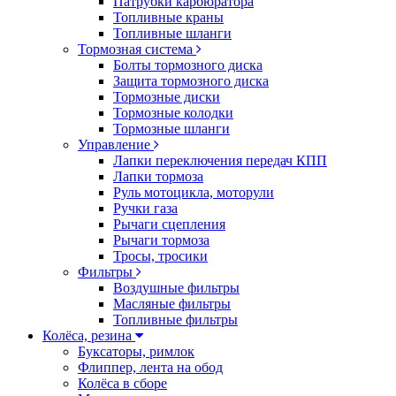
Патрубки карбюратора
Топливные краны
Топливные шланги
Тормозная система
Болты тормозного диска
Защита тормозного диска
Тормозные диски
Тормозные колодки
Тормозные шланги
Управление
Лапки переключения передач КПП
Лапки тормоза
Руль мотоцикла, моторули
Ручки газа
Рычаги сцепления
Рычаги тормоза
Тросы, тросики
Фильтры
Воздушные фильтры
Масляные фильтры
Топливные фильтры
Колёса, резина
Буксаторы, римлок
Флиппер, лента на обод
Колёса в сборе