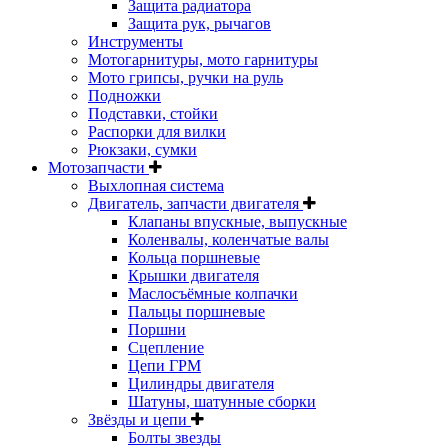
Защита радиатора
Защита рук, рычагов
Инструменты
Мотогарнитуры, мото гарнитуры
Мото грипсы, ручки на руль
Подножки
Подставки, стойки
Распорки для вилки
Рюкзаки, сумки
Мотозапчасти
Выхлопная система
Двигатель, запчасти двигателя
Клапаны впускные, выпускные
Коленвалы, коленчатые валы
Кольца поршневые
Крышки двигателя
Маслосъёмные колпачки
Пальцы поршневые
Поршни
Сцепление
Цепи ГРМ
Цилиндры двигателя
Шатуны, шатунные сборки
Звёзды и цепи
Болты звезды