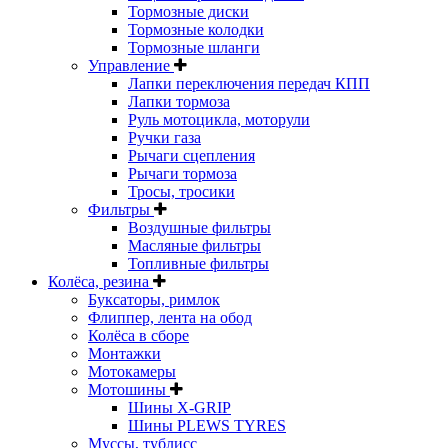
Тормозные диски
Тормозные колодки
Тормозные шланги
Управление
Лапки переключения передач КПП
Лапки тормоза
Руль мотоцикла, моторули
Ручки газа
Рычаги сцепления
Рычаги тормоза
Тросы, тросики
Фильтры
Воздушные фильтры
Масляные фильтры
Топливные фильтры
Колёса, резина
Буксаторы, римлок
Флиппер, лента на обод
Колёса в сборе
Монтажки
Мотокамеры
Мотошины
Шины X-GRIP
Шины PLEWS TYRES
Муссы, тублисс