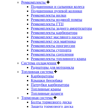
Ремкомплекты
Подшипники и сальники колеса
Подшипники рулевой колонки
Ремкомплекты вилки
Ремкомплекты водяной помпы
Ремкомплекты ГТЦ
Ремкомплекты заднего амортизатора
Ремкомплекты карбюратора
Ремкомплект масляного насоса
Ремкомплект оси маятника
Ремкомплекты прогрессии
Ремкомплекты суппорта
Ремкомплекты сцепления
Ремкомплекты топливного крана
Система охлаждения
Радиаторы для мотоцикла
Топливная система
Карбюраторы
Крышки бензобака
Патрубки карбюратора
Топливные краны
Топливные шланги
Тормозная система
Болты тормозного диска
Защита тормозного диска