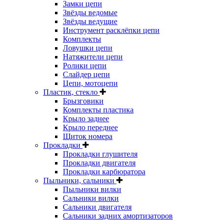
Замки цепи
Звёзды ведомые
Звёзды ведущие
Инструмент расклёпки цепи
Комплекты
Ловушки цепи
Натяжители цепи
Ролики цепи
Слайдер цепи
Цепи, мотоцепи
Пластик, стекло
Брызговики
Комплекты пластика
Крыло заднее
Крыло переднее
Щиток номера
Прокладки
Прокладки глушителя
Прокладки двигателя
Прокладки карбюратора
Пыльники, сальники
Пыльники вилки
Сальники вилки
Сальники двигателя
Сальники задних амортизаторов