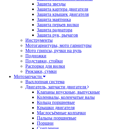
Защита звезды
Защита картера двигателя
Защита крышек двигателя
Защита маятника
Защита перьев вилки
Защита радиатора
Защита рук, рычагов
Инструменты
Мотогарнитуры, мото гарнитуры
Мото грипсы, ручки на руль
Подножки
Подставки, стойки
Распорки для вилки
Рюкзаки, сумки
Мотозапчасти
Выхлопная система
Двигатель, запчасти двигателя
Клапаны впускные, выпускные
Коленвалы, коленчатые валы
Кольца поршневые
Крышки двигателя
Маслосъёмные колпачки
Пальцы поршневые
Поршни
Сцепление