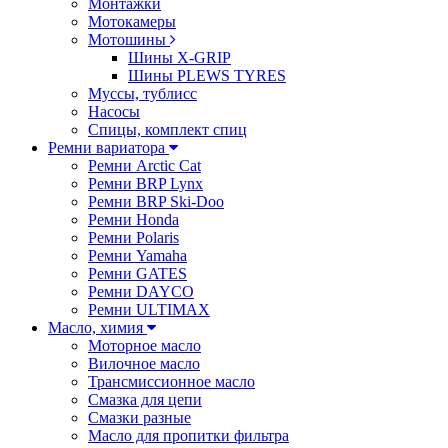
Монтажки
Мотокамеры
Мотошины
Шины X-GRIP
Шины PLEWS TYRES
Муссы, тублисс
Насосы
Спицы, комплект спиц
Ремни вариатора
Ремни Arctic Cat
Ремни BRP Lynx
Ремни BRP Ski-Doo
Ремни Honda
Ремни Polaris
Ремни Yamaha
Ремни GATES
Ремни DAYCO
Ремни ULTIMAX
Масло, химия
Моторное масло
Вилочное масло
Трансмиссионное масло
Смазка для цепи
Смазки разные
Масло для пропитки фильтра