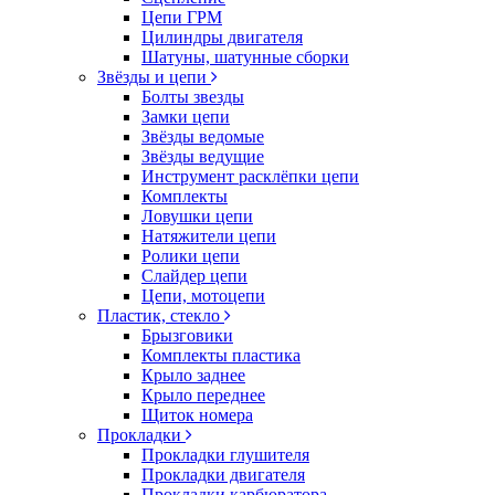
Цепи ГРМ
Цилиндры двигателя
Шатуны, шатунные сборки
Звёзды и цепи
Болты звезды
Замки цепи
Звёзды ведомые
Звёзды ведущие
Инструмент расклёпки цепи
Комплекты
Ловушки цепи
Натяжители цепи
Ролики цепи
Слайдер цепи
Цепи, мотоцепи
Пластик, стекло
Брызговики
Комплекты пластика
Крыло заднее
Крыло переднее
Щиток номера
Прокладки
Прокладки глушителя
Прокладки двигателя
Прокладки карбюратора