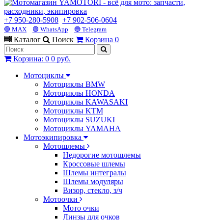
+7 950-280-5908
+7 902-506-0604
🟢 MAX
🟢 WhatsApp
🔵 Telegram
Каталог
Поиск
Корзина
0
Корзина
:
0
0 руб.
Мотоциклы
Мотоциклы BMW
Мотоциклы HONDA
Мотоциклы KAWASAKI
Мотоциклы KTM
Мотоциклы SUZUKI
Мотоциклы YAMAHA
Мотоэкипировка
Мотошлемы
Недорогие мотошлемы
Кроссовые шлемы
Шлемы интегралы
Шлемы модуляры
Визор, стекло, з/ч
Мотоочки
Мото очки
Линзы для очков