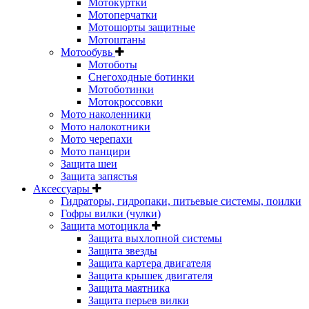
Мотокуртки
Мотоперчатки
Мотошорты защитные
Мотоштаны
Мотообувь
Мотоботы
Снегоходные ботинки
Мотоботинки
Мотокроссовки
Мото наколенники
Мото налокотники
Мото черепахи
Мото панцири
Защита шеи
Защита запястья
Аксессуары
Гидраторы, гидропаки, питьевые системы, поилки
Гофры вилки (чулки)
Защита мотоцикла
Защита выхлопной системы
Защита звезды
Защита картера двигателя
Защита крышек двигателя
Защита маятника
Защита перьев вилки