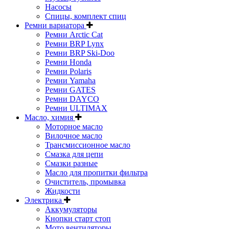
Насосы
Спицы, комплект спиц
Ремни вариатора
Ремни Arctic Cat
Ремни BRP Lynx
Ремни BRP Ski-Doo
Ремни Honda
Ремни Polaris
Ремни Yamaha
Ремни GATES
Ремни DAYCO
Ремни ULTIMAX
Масло, химия
Моторное масло
Вилочное масло
Трансмиссионное масло
Смазка для цепи
Смазки разные
Масло для пропитки фильтра
Очиститель, промывка
Жидкости
Электрика
Аккумуляторы
Кнопки старт стоп
Мото вентиляторы