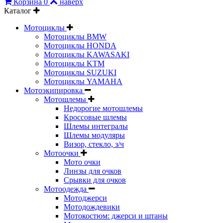
Корзина
0
наверх
Каталог
Мотоциклы
Мотоциклы BMW
Мотоциклы HONDA
Мотоциклы KAWASAKI
Мотоциклы KTM
Мотоциклы SUZUKI
Мотоциклы YAMAHA
Мотоэкипировка
Мотошлемы
Недорогие мотошлемы
Кроссовые шлемы
Шлемы интегралы
Шлемы модуляры
Визор, стекло, з/ч
Мотоочки
Мото очки
Линзы для очков
Срывки для очков
Мотоодежда
Мотоджерси
Мотодождевики
Мотокостюм: джерси и штаны