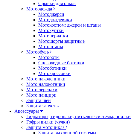
Срывки для очков
Мотоодежда
Мотоджерси
Мотодождевики
Мотокостюм: джерси и штаны
Мотокуртки
Мотоперчатки
Мотошорты защитные
Мотоштаны
Мотообувь
Мотоботы
Снегоходные ботинки
Мотоботинки
Мотокроссовки
Мото наколенники
Мото налокотники
Мото черепахи
Мото панцири
Защита шеи
Защита запястья
Аксессуары
Гидраторы, гидропаки, питьевые системы, поилки
Гофры вилки (чулки)
Защита мотоцикла
Защита выхлопной системы