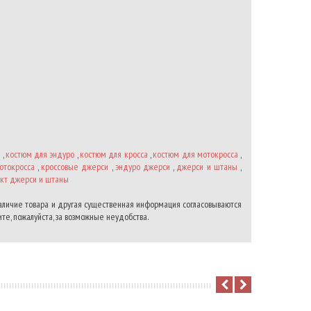
м
,
костюм для эндуро
,
костюм для кросса
,
костюм для мотокросса
,
отокросса
,
кроссовые джерси
,
эндуро джерси
,
джерси и штаны
,
кт джерси и штаны
наличие товара и другая существенная информация согласовываются
те, пожалуйста, за возможные неудобства.