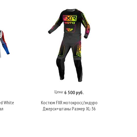
Цена:
6 500 руб.
В корзину
ed White
Костюм FXR мотокросс/эндуро
Ко
ал
Джерси+штаны Размер XL-36