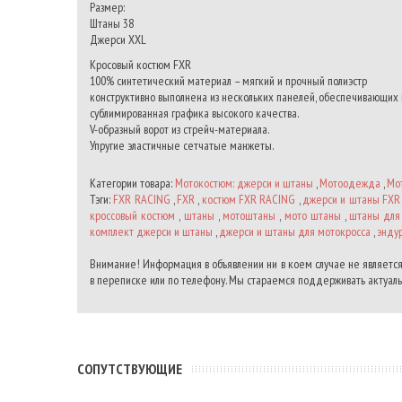
Размер:
Штаны 38
Джерси XXL
Кросовый костюм FXR
100% синтетический материал – мягкий и прочный полиэстр
конструктивно выполнена из нескольких панелей, обеспечивающих 
сублимированная графика высокого качества.
V-образный ворот из стрейч-материала.
Упругие эластичные сетчатые манжеты.
Категории товара:
Мотокостюм: джерси и штаны
,
Мотоодежда
,
Мо
Тэги:
FXR RACING
,
FXR
,
костюм FXR RACING
,
джерси и штаны FXR
кроссовый костюм
,
штаны
,
мотоштаны
,
мото штаны
,
штаны для
комплект джерси и штаны
,
джерси и штаны для мотокросса
,
энду
Внимание! Информация в объявлении ни в коем случае не является
в переписке или по телефону. Мы стараемся поддерживать актуальн
CОПУТСТВУЮЩИЕ