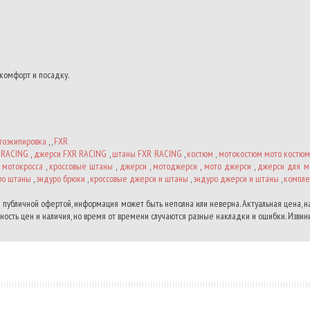
комфорт и посадку.
тоэкипировка
, ,
FXR
 RACING
,
джерси FXR RACING
,
штаны FXR RACING
,
костюм
,
мотокостюм мото костю
 мотокросса
,
кроссовые штаны
,
джерси
,
мотоджерси
,
мото джерси
,
джерси для м
ро штаны
,
эндуро брюки
,
кроссовые джерси и штаны
,
эндуро джерси и штаны
,
компле
 публичной офертой, информация может быть неполна или неверна. Актуальная цена, 
ость цен и наличия, но время от времени случаются разные накладки и ошибки. Извини