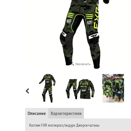
Увеличить
Описание
Характеристики
Костюм FXR мотокросс/эндуро Джерси+штаны