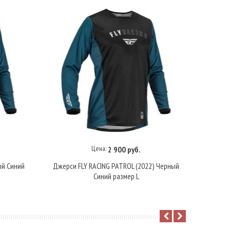
Цена:
2 900 руб.
В корзину
ый Синий
Джерси FLY RACING PATROL (2022) Черный
Джерси 
Синий размер L