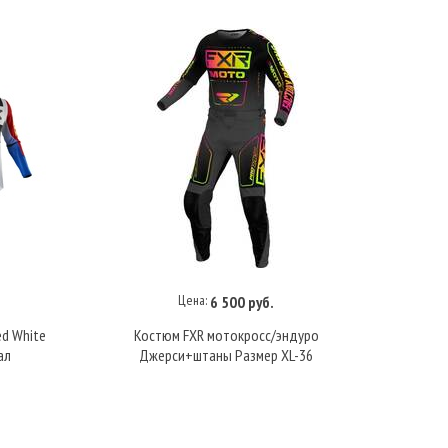
Цена:
6 500 руб.
В корзину
ed White
Костюм FXR мотокросс/эндуро
Ко
ал
Джерси+штаны Размер XL-36