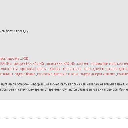
комфорт и посадку.
тоэкипировка
, ,
FXR
 RACING
,
джерси FXR RACING
,
штаны FXR RACING
,
костюм
,
мотокостюм мото костю
 мотокросса
,
кроссовые штаны
,
джерси
,
мотоджерси
,
мото джерси
,
джерси для м
ро штаны
,
эндуро брюки
,
кроссовые джерси и штаны
,
эндуро джерси и штаны
,
компле
 публичной офертой, информация может быть неполна или неверна. Актуальная цена, 
ость цен и наличия, но время от времени случаются разные накладки и ошибки. Извини