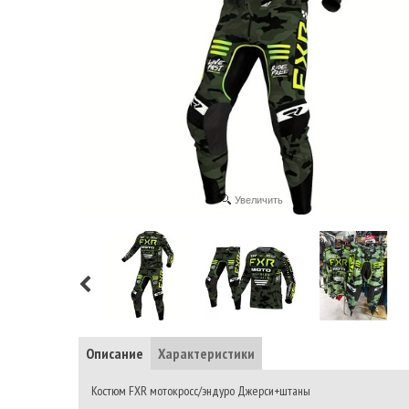
Увеличить
Описание
Характеристики
Костюм FXR мотокросс/эндуро Джерси+штаны