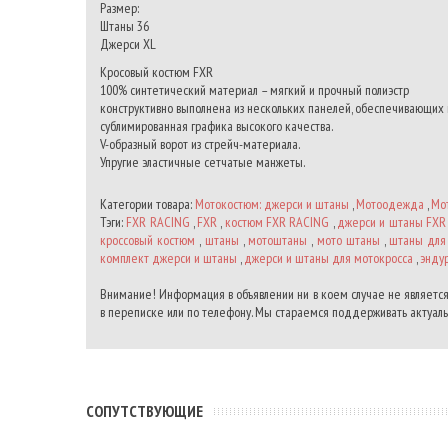
Размер:
Штаны 36
Джерси XL
Кросовый костюм FXR
100% синтетический материал – мягкий и прочный полиэстр
конструктивно выполнена из нескольких панелей, обеспечивающих 
сублимированная графика высокого качества.
V-образный ворот из стрейч-материала.
Упругие эластичные сетчатые манжеты.
Категории товара:
Мотокостюм: джерси и штаны
,
Мотоодежда
,
Мо
Тэги:
FXR RACING
,
FXR
,
костюм FXR RACING
,
джерси и штаны FXR
кроссовый костюм
,
штаны
,
мотоштаны
,
мото штаны
,
штаны для
комплект джерси и штаны
,
джерси и штаны для мотокросса
,
энду
Внимание! Информация в объявлении ни в коем случае не является
в переписке или по телефону. Мы стараемся поддерживать актуальн
CОПУТСТВУЮЩИЕ