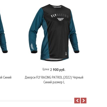
Цена:
2 900 руб.
В корзину
ый Синий
Джерси FLY RACING PATROL (2022) Черный
Джерси 
Синий размер L