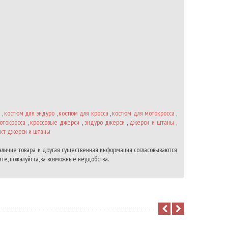
м
,
костюм для эндуро
,
костюм для кросса
,
костюм для мотокросса
,
отокросса
,
кроссовые джерси
,
эндуро джерси
,
джерси и штаны
,
кт джерси и штаны
наличие товара и другая существенная информация согласовываются
те, пожалуйста, за возможные неудобства.