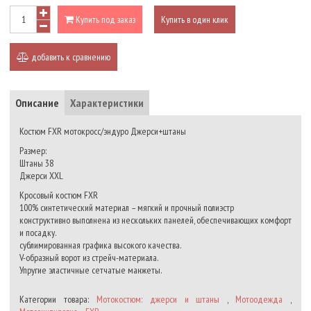
Купить под заказ
Купить в один клик
добавить к сравнению
Описание
Характеристики
Костюм FXR мотокросс/эндуро Джерси+штаны
Размер:
Штаны 38
Джерси XXL
Кросовый костюм FXR
100% синтетический материал – мягкий и прочный полиэстр
конструктивно выполнена из нескольких панелей, обеспечивающих комфорт
и посадку.
сублимированная графика высокого качества.
V-образный ворот из стрейч-материала.
Упругие эластичные сетчатые манжеты.
Категории товара:
Мотокостюм: джерси и штаны
,
Мотоодежда
,