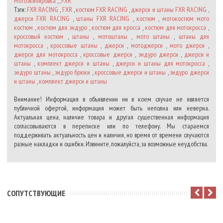
Мотоэкипировка
, ,
FXR
Тэги:
FXR RACING
,
FXR
,
костюм FXR RACING
,
джерси и штаны FXR RACING
,
джерси FXR RACING
,
штаны FXR RACING
,
костюм
,
мотокостюм мото
костюм
,
костюм для эндуро
,
костюм для кросса
,
костюм для мотокросса
,
кроссовый костюм
,
штаны
,
мотоштаны
,
мото штаны
,
штаны для
мотокросса
,
кроссовые штаны
,
джерси
,
мотоджерси
,
мото джерси
,
джерси для мотокросса
,
кроссовые джерси
,
эндуро джерси
,
джерси и
штаны
,
комплект джерси и штаны
,
джерси и штаны для мотокросса
,
эндуро штаны
,
эндуро брюки
,
кроссовые джерси и штаны
,
эндуро джерси
и штаны
,
комплект джерси и штаны
Внимание! Информация в объявлении ни в коем случае не является
публичной офертой, информация может быть неполна или неверна.
Актуальная цена, наличие товара и другая существенная информация
согласовываются в переписке или по телефону. Мы стараемся
поддерживать актуальность цен и наличия, но время от времени случаются
разные накладки и ошибки. Извините, пожалуйста, за возможные неудобства.
CОПУТСТВУЮЩИЕ