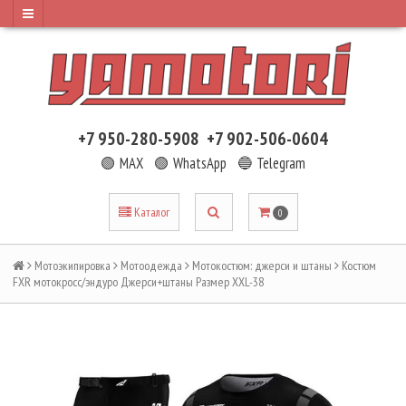
+7 950-280-5908
+7 902-506-0604
🟢 MAX
🟢 WhatsApp
🔵 Telegram
Каталог
0
Мотоэкипировка
Мотоодежда
Мотокостюм: джерси и штаны
Костюм
FXR мотокросс/эндуро Джерси+штаны Размер XXL-38