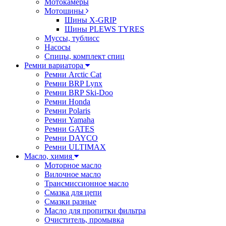
Мотокамеры
Мотошины
Шины X-GRIP
Шины PLEWS TYRES
Муссы, тублисс
Насосы
Спицы, комплект спиц
Ремни вариатора
Ремни Arctic Cat
Ремни BRP Lynx
Ремни BRP Ski-Doo
Ремни Honda
Ремни Polaris
Ремни Yamaha
Ремни GATES
Ремни DAYCO
Ремни ULTIMAX
Масло, химия
Моторное масло
Вилочное масло
Трансмиссионное масло
Смазка для цепи
Смазки разные
Масло для пропитки фильтра
Очиститель, промывка