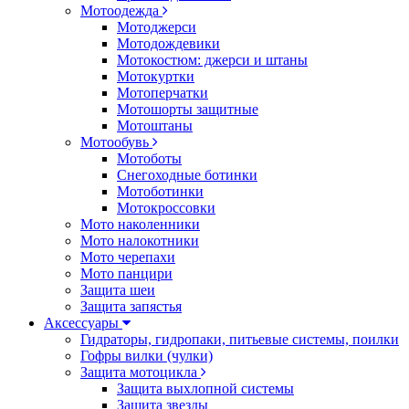
Мотоодежда
Мотоджерси
Мотодождевики
Мотокостюм: джерси и штаны
Мотокуртки
Мотоперчатки
Мотошорты защитные
Мотоштаны
Мотообувь
Мотоботы
Снегоходные ботинки
Мотоботинки
Мотокроссовки
Мото наколенники
Мото налокотники
Мото черепахи
Мото панцири
Защита шеи
Защита запястья
Аксессуары
Гидраторы, гидропаки, питьевые системы, поилки
Гофры вилки (чулки)
Защита мотоцикла
Защита выхлопной системы
Защита звезды