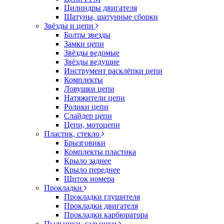
Цилиндры двигателя
Шатуны, шатунные сборки
Звёзды и цепи
Болты звезды
Замки цепи
Звёзды ведомые
Звёзды ведущие
Инструмент расклёпки цепи
Комплекты
Ловушки цепи
Натяжители цепи
Ролики цепи
Слайдер цепи
Цепи, мотоцепи
Пластик, стекло
Брызговики
Комплекты пластика
Крыло заднее
Крыло переднее
Щиток номера
Прокладки
Прокладки глушителя
Прокладки двигателя
Прокладки карбюратора
Пыльники, сальники