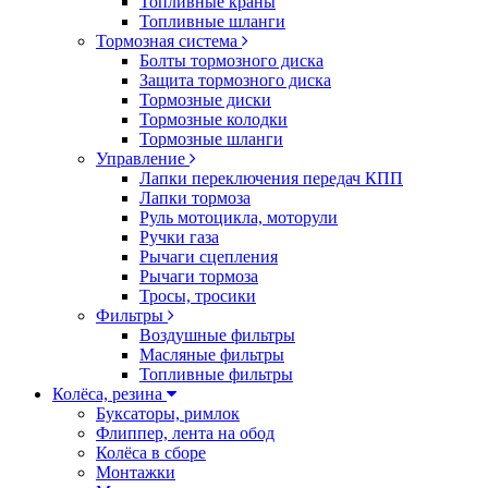
Топливные краны
Топливные шланги
Тормозная система
Болты тормозного диска
Защита тормозного диска
Тормозные диски
Тормозные колодки
Тормозные шланги
Управление
Лапки переключения передач КПП
Лапки тормоза
Руль мотоцикла, моторули
Ручки газа
Рычаги сцепления
Рычаги тормоза
Тросы, тросики
Фильтры
Воздушные фильтры
Масляные фильтры
Топливные фильтры
Колёса, резина
Буксаторы, римлок
Флиппер, лента на обод
Колёса в сборе
Монтажки