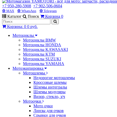
+7 950-280-5908
+7 902-506-0604
🟢 MAX
🟢 WhatsApp
🔵 Telegram
Каталог
Поиск
Корзина
0
Корзина
:
0
0 руб.
Мотоциклы
Мотоциклы BMW
Мотоциклы HONDA
Мотоциклы KAWASAKI
Мотоциклы KTM
Мотоциклы SUZUKI
Мотоциклы YAMAHA
Мотоэкипировка
Мотошлемы
Недорогие мотошлемы
Кроссовые шлемы
Шлемы интегралы
Шлемы модуляры
Визор, стекло, з/ч
Мотоочки
Мото очки
Линзы для очков
Срывки для очков