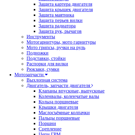
Защита картера двигателя
Защита крышек двигателя
Защита маятника
Защита перьев вилки
Защита радиатора
Защита рук, рычагов
Инструменты
Мотогарнитуры, мото гарнитуры
Мото грипсы, ручки на руль
Подножки
Подставки, стойки
Распорки для вилки
Рюкзаки, сумки
Мотозапчасти
Выхлопная система
Двигатель, запчасти двигателя
Клапаны впускные, выпускные
Коленвалы, коленчатые валы
Кольца поршневые
Крышки двигателя
Маслосъёмные колпачки
Пальцы поршневые
Поршни
Сцепление
Цепи ГРМ