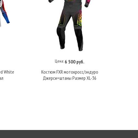
Цена:
6 500 руб.
В корзину
ed White
Костюм FXR мотокросс/эндуро
Ко
ал
Джерси+штаны Размер XL-36