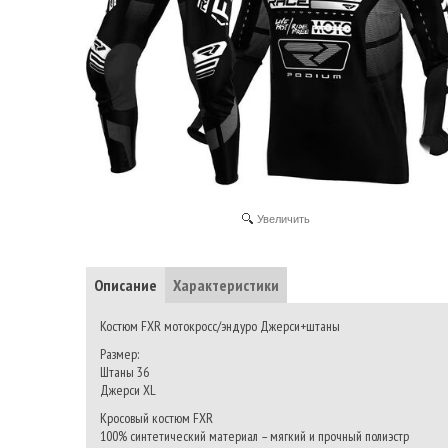
Увеличить
Описание
Характеристики
Костюм FXR мотокросс/эндуро Джерси+штаны
Размер:
Штаны 36
Джерси XL
Кросовый костюм FXR
100% синтетический материал – мягкий и прочный полиэстр