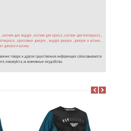
м
,
костюм для эндуро
,
костюм для кросса
,
костюм для мотокросса
,
отокросса
,
кроссовые джерси
,
эндуро джерси
,
джерси и штаны
,
кт джерси и штаны
наличие товара и другая существенная информация согласовываются
те, пожалуйста, за возможные неудобства.