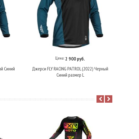
Цена:
2 900 руб.
В корзину
ый Синий
Джерси FLY RACING PATROL (2022) Черный
Джерси 
Синий размер L