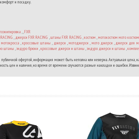
комфорт и посадку.
тоэкипировка
, ,
FXR
 RACING
,
джерси FXR RACING
,
штаны FXR RACING
,
костюм
,
мотокостюм мото костю
 мотокросса
,
кроссовые штаны
,
джерси
,
мотоджерси
,
мото джерси
,
джерси для м
ро штаны
,
эндуро брюки
,
кроссовые джерси и штаны
,
эндуро джерси и штаны
,
компле
 публичной офертой, информация может быть неполна или неверна. Актуальная цена, 
ость цен и наличия, но время от времени случаются разные накладки и ошибки. Извини