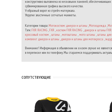
конструктивно выполнена из нескольких панелей, обеспечивающих 
сублимированная графика высокого качества.
V-образный ворот из стрейч-материала.
Упругие эластичные сетчатые манжеты.
Категории товара:
Мотокостюм: джерси и штаны
,
Мотоодежда
,
Мо
Тэги:
FXR RACING
,
FXR
,
костюм FXR RACING
,
джерси и штаны FXR
кроссовый костюм
,
штаны
,
мотоштаны
,
мото штаны
,
штаны для
комплект джерси и штаны
,
джерси и штаны для мотокросса
,
энду
Внимание! Информация в объявлении ни в коем случае не является
в переписке или по телефону. Мы стараемся поддерживать актуальн
CОПУТСТВУЮЩИЕ