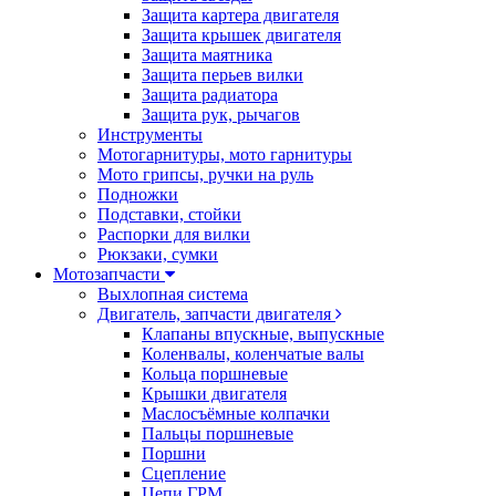
Защита картера двигателя
Защита крышек двигателя
Защита маятника
Защита перьев вилки
Защита радиатора
Защита рук, рычагов
Инструменты
Мотогарнитуры, мото гарнитуры
Мото грипсы, ручки на руль
Подножки
Подставки, стойки
Распорки для вилки
Рюкзаки, сумки
Мотозапчасти
Выхлопная система
Двигатель, запчасти двигателя
Клапаны впускные, выпускные
Коленвалы, коленчатые валы
Кольца поршневые
Крышки двигателя
Маслосъёмные колпачки
Пальцы поршневые
Поршни
Сцепление
Цепи ГРМ