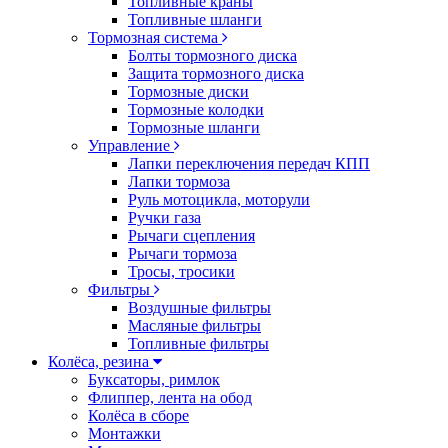
Топливные краны
Топливные шланги
Тормозная система
Болты тормозного диска
Защита тормозного диска
Тормозные диски
Тормозные колодки
Тормозные шланги
Управление
Лапки переключения передач КПП
Лапки тормоза
Руль мотоцикла, моторули
Ручки газа
Рычаги сцепления
Рычаги тормоза
Тросы, тросики
Фильтры
Воздушные фильтры
Масляные фильтры
Топливные фильтры
Колёса, резина
Буксаторы, римлок
Флиппер, лента на обод
Колёса в сборе
Монтажки