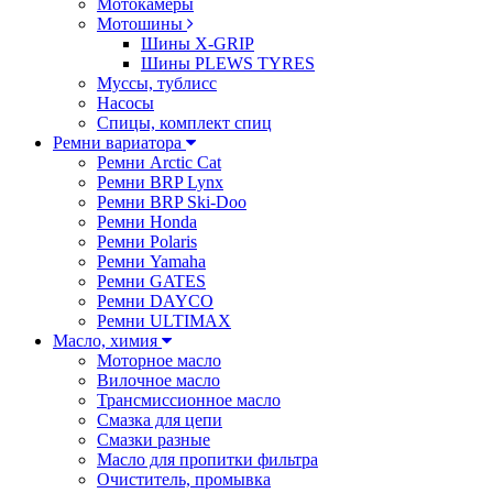
Мотокамеры
Мотошины
Шины X-GRIP
Шины PLEWS TYRES
Муссы, тублисс
Насосы
Спицы, комплект спиц
Ремни вариатора
Ремни Arctic Cat
Ремни BRP Lynx
Ремни BRP Ski-Doo
Ремни Honda
Ремни Polaris
Ремни Yamaha
Ремни GATES
Ремни DAYCO
Ремни ULTIMAX
Масло, химия
Моторное масло
Вилочное масло
Трансмиссионное масло
Смазка для цепи
Смазки разные
Масло для пропитки фильтра
Очиститель, промывка