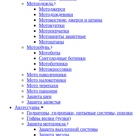
Мотоодежда
Мотоджерси
Мотодождевики
Мотокостюм: джерси и штаны
Мотокуртки
Мотоперчатки
Мотошорты защитные
Мотоштаны
Мотообувь
Мотоботы
Снегоходные ботинки
Мотоботинки
Мотокроссовки
Мото наколенники
Мото налокотники
Мото черепахи
Мото панцири
Защита шеи
Защита запястья
Аксессуары
Гидраторы, гидропаки, питьевые системы, поилки
Гофры вилки (чулки)
Защита мотоцикла
Защита выхлопной системы
Защита звезды