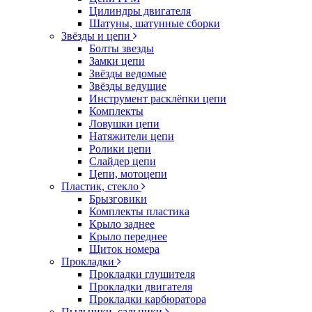
Цилиндры двигателя
Шатуны, шатунные сборки
Звёзды и цепи
Болты звезды
Замки цепи
Звёзды ведомые
Звёзды ведущие
Инструмент расклёпки цепи
Комплекты
Ловушки цепи
Натяжители цепи
Ролики цепи
Слайдер цепи
Цепи, мотоцепи
Пластик, стекло
Брызговики
Комплекты пластика
Крыло заднее
Крыло переднее
Щиток номера
Прокладки
Прокладки глушителя
Прокладки двигателя
Прокладки карбюратора
Пыльники, сальники