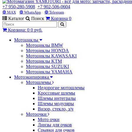
+7 950-280-5908
+7 902-506-0604
🟢 MAX
🟢 WhatsApp
🔵 Telegram
Каталог
Поиск
Корзина
0
Корзина
:
0
0 руб.
Мотоциклы
Мотоциклы BMW
Мотоциклы HONDA
Мотоциклы KAWASAKI
Мотоциклы KTM
Мотоциклы SUZUKI
Мотоциклы YAMAHA
Мотоэкипировка
Мотошлемы
Недорогие мотошлемы
Кроссовые шлемы
Шлемы интегралы
Шлемы модуляры
Визор, стекло, з/ч
Мотоочки
Мото очки
Линзы для очков
Срывки для очков