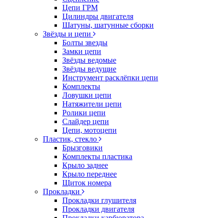
Цепи ГРМ
Цилиндры двигателя
Шатуны, шатунные сборки
Звёзды и цепи
Болты звезды
Замки цепи
Звёзды ведомые
Звёзды ведущие
Инструмент расклёпки цепи
Комплекты
Ловушки цепи
Натяжители цепи
Ролики цепи
Слайдер цепи
Цепи, мотоцепи
Пластик, стекло
Брызговики
Комплекты пластика
Крыло заднее
Крыло переднее
Щиток номера
Прокладки
Прокладки глушителя
Прокладки двигателя
Прокладки карбюратора