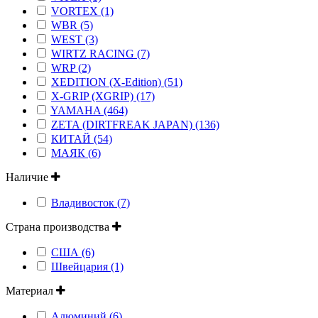
VORTEX (1)
WBR (5)
WEST (3)
WIRTZ RACING (7)
WRP (2)
XEDITION (X-Edition) (51)
X-GRIP (XGRIP) (17)
YAMAHA (464)
ZETA (DIRTFREAK JAPAN) (136)
КИТАЙ (54)
МАЯК (6)
Наличие
Владивосток (7)
Страна производства
США (6)
Швейцария (1)
Материал
Алюминий (6)