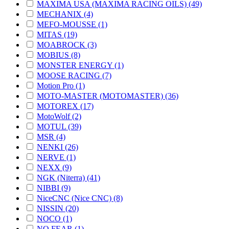
MAXIMA USA (MAXIMA RACING OILS) (49)
MECHANIX (4)
MEFO-MOUSSE (1)
MITAS (19)
MOABROCK (3)
MOBIUS (8)
MONSTER ENERGY (1)
MOOSE RACING (7)
Motion Pro (1)
MOTO-MASTER (MOTOMASTER) (36)
MOTOREX (17)
MotoWolf (2)
MOTUL (39)
MSR (4)
NENKI (26)
NERVE (1)
NEXX (9)
NGK (Niterra) (41)
NIBBI (9)
NiceCNC (Nice CNC) (8)
NISSIN (20)
NOCO (1)
NO FEAR (1)