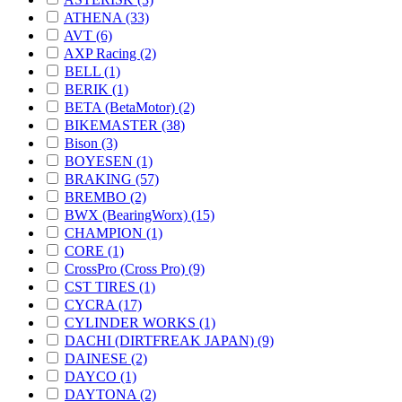
ATHENA (33)
AVT (6)
AXP Racing (2)
BELL (1)
BERIK (1)
BETA (BetaMotor) (2)
BIKEMASTER (38)
Bison (3)
BOYESEN (1)
BRAKING (57)
BREMBO (2)
BWX (BearingWorx) (15)
CHAMPION (1)
CORE (1)
CrossPro (Cross Pro) (9)
CST TIRES (1)
CYCRA (17)
CYLINDER WORKS (1)
DACHI (DIRTFREAK JAPAN) (9)
DAINESE (2)
DAYCO (1)
DAYTONA (2)