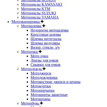
Мотоциклы HONDA
Мотоциклы KAWASAKI
Мотоциклы KTM
Мотоциклы SUZUKI
Мотоциклы YAMAHA
Мотоэкипировка
Мотошлемы
Недорогие мотошлемы
Кроссовые шлемы
Шлемы интегралы
Шлемы модуляры
Визор, стекло, з/ч
Мотоочки
Мото очки
Линзы для очков
Срывки для очков
Мотоодежда
Мотоджерси
Мотодождевики
Мотокостюм: джерси и штаны
Мотокуртки
Мотоперчатки
Мотошорты защитные
Мотоштаны
Мотообувь