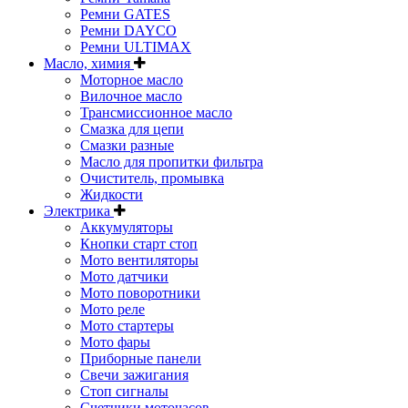
Ремни GATES
Ремни DAYCO
Ремни ULTIMAX
Масло, химия
Моторное масло
Вилочное масло
Трансмиссионное масло
Смазка для цепи
Смазки разные
Масло для пропитки фильтра
Очиститель, промывка
Жидкости
Электрика
Аккумуляторы
Кнопки старт стоп
Мото вентиляторы
Мото датчики
Мото поворотники
Мото реле
Мото стартеры
Мото фары
Приборные панели
Свечи зажигания
Стоп сигналы
Счетчики моточасов