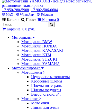
+7 950-280-5908
+7 902-506-0604
🟢 MAX
🟢 WhatsApp
🔵 Telegram
Каталог
Поиск
Корзина
0
Корзина
:
0
0 руб.
Мотоциклы
Мотоциклы BMW
Мотоциклы HONDA
Мотоциклы KAWASAKI
Мотоциклы KTM
Мотоциклы SUZUKI
Мотоциклы YAMAHA
Мотоэкипировка
Мотошлемы
Недорогие мотошлемы
Кроссовые шлемы
Шлемы интегралы
Шлемы модуляры
Визор, стекло, з/ч
Мотоочки
Мото очки
Линзы для очков