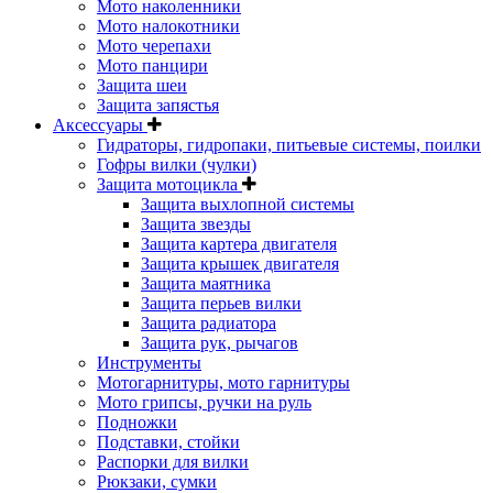
Мото наколенники
Мото налокотники
Мото черепахи
Мото панцири
Защита шеи
Защита запястья
Аксессуары
Гидраторы, гидропаки, питьевые системы, поилки
Гофры вилки (чулки)
Защита мотоцикла
Защита выхлопной системы
Защита звезды
Защита картера двигателя
Защита крышек двигателя
Защита маятника
Защита перьев вилки
Защита радиатора
Защита рук, рычагов
Инструменты
Мотогарнитуры, мото гарнитуры
Мото грипсы, ручки на руль
Подножки
Подставки, стойки
Распорки для вилки
Рюкзаки, сумки