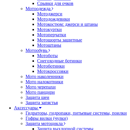
Срывки для очков
Мотоодежда
Мотоджерси
Мотодождевики
Мотокостюм: джерси и штаны
Мотокуртки
Мотоперчатки
Мотошорты защитные
Мотоштаны
Мотообувь
Мотоботы
Снегоходные ботинки
Мотоботинки
Мотокроссовки
Мото наколенники
Мото налокотники
Мото черепахи
Мото панцири
Защита шеи
Защита запястья
Аксессуары
Гидраторы, гидропаки, питьевые системы, поилки
Гофры вилки (чулки)
Защита мотоцикла
Защита выхлопной системы