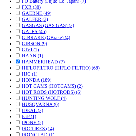
FQ Battery (Fujito Co. Japan) (7)
FXR (38)
GAERNE (49)
GALFER (3)
GASGAS (GAS GAS) (3)
GATES (45)
G-BRAKE (GBrake) (4)
GIBSON (9)
GIVI (1)
HAAN (1)
HAMMERHEAD (7)
HIFLOFILTRO (HIFLO FILTRO) (68)
HJC (1)
HONDA (189)
HOT CAMS (HOTCAMS) (2)
HOT RODS (HOTRODS) (6)
HUNTING WOLF (4)
HUSQVARNA (6)
IDEAL (3)
IGP (1)
IPONE (2)
IRC TIRES (14)
IRONCLAD (1)