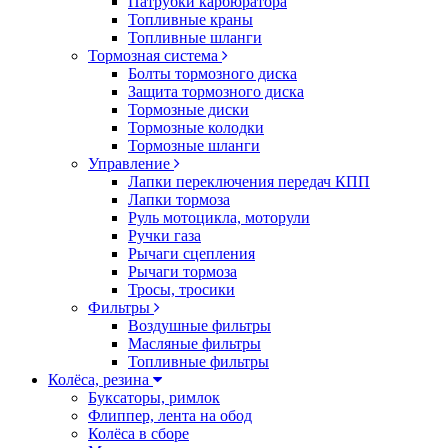
Патрубки карбюратора
Топливные краны
Топливные шланги
Тормозная система
Болты тормозного диска
Защита тормозного диска
Тормозные диски
Тормозные колодки
Тормозные шланги
Управление
Лапки переключения передач КПП
Лапки тормоза
Руль мотоцикла, моторули
Ручки газа
Рычаги сцепления
Рычаги тормоза
Тросы, тросики
Фильтры
Воздушные фильтры
Масляные фильтры
Топливные фильтры
Колёса, резина
Буксаторы, римлок
Флиппер, лента на обод
Колёса в сборе