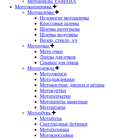
Мотоциклы YAMAHA
Мотоэкипировка
Мотошлемы
Недорогие мотошлемы
Кроссовые шлемы
Шлемы интегралы
Шлемы модуляры
Визор, стекло, з/ч
Мотоочки
Мото очки
Линзы для очков
Срывки для очков
Мотоодежда
Мотоджерси
Мотодождевики
Мотокостюм: джерси и штаны
Мотокуртки
Мотоперчатки
Мотошорты защитные
Мотоштаны
Мотообувь
Мотоботы
Снегоходные ботинки
Мотоботинки
Мотокроссовки