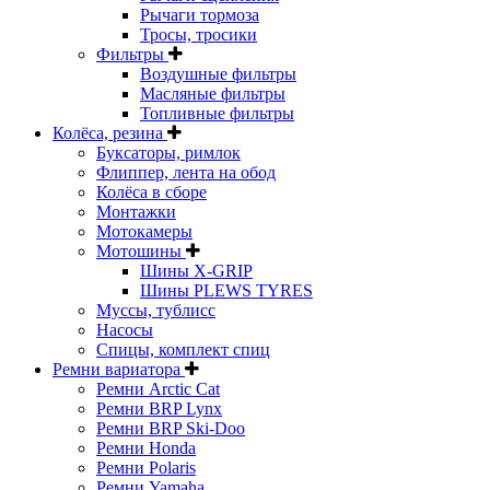
Рычаги тормоза
Тросы, тросики
Фильтры
Воздушные фильтры
Масляные фильтры
Топливные фильтры
Колёса, резина
Буксаторы, римлок
Флиппер, лента на обод
Колёса в сборе
Монтажки
Мотокамеры
Мотошины
Шины X-GRIP
Шины PLEWS TYRES
Муссы, тублисс
Насосы
Спицы, комплект спиц
Ремни вариатора
Ремни Arctic Cat
Ремни BRP Lynx
Ремни BRP Ski-Doo
Ремни Honda
Ремни Polaris
Ремни Yamaha