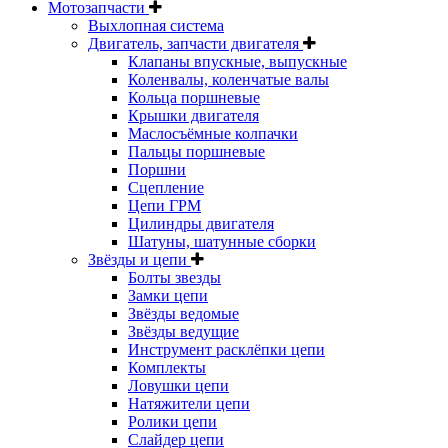
Мотозапчасти
Выхлопная система
Двигатель, запчасти двигателя
Клапаны впускные, выпускные
Коленвалы, коленчатые валы
Кольца поршневые
Крышки двигателя
Маслосъёмные колпачки
Пальцы поршневые
Поршни
Сцепление
Цепи ГРМ
Цилиндры двигателя
Шатуны, шатунные сборки
Звёзды и цепи
Болты звезды
Замки цепи
Звёзды ведомые
Звёзды ведущие
Инструмент расклёпки цепи
Комплекты
Ловушки цепи
Натяжители цепи
Ролики цепи
Слайдер цепи