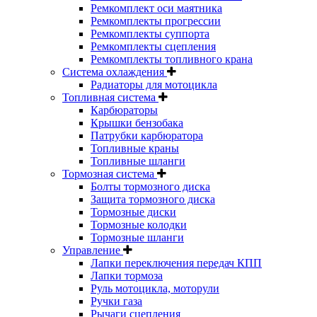
Ремкомплект оси маятника
Ремкомплекты прогрессии
Ремкомплекты суппорта
Ремкомплекты сцепления
Ремкомплекты топливного крана
Система охлаждения
Радиаторы для мотоцикла
Топливная система
Карбюраторы
Крышки бензобака
Патрубки карбюратора
Топливные краны
Топливные шланги
Тормозная система
Болты тормозного диска
Защита тормозного диска
Тормозные диски
Тормозные колодки
Тормозные шланги
Управление
Лапки переключения передач КПП
Лапки тормоза
Руль мотоцикла, моторули
Ручки газа
Рычаги сцепления