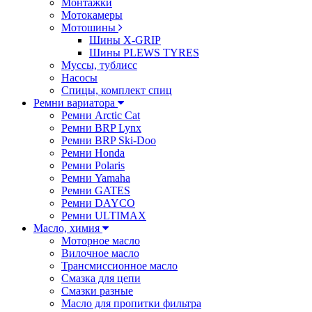
Монтажки
Мотокамеры
Мотошины
Шины X-GRIP
Шины PLEWS TYRES
Муссы, тублисс
Насосы
Спицы, комплект спиц
Ремни вариатора
Ремни Arctic Cat
Ремни BRP Lynx
Ремни BRP Ski-Doo
Ремни Honda
Ремни Polaris
Ремни Yamaha
Ремни GATES
Ремни DAYCO
Ремни ULTIMAX
Масло, химия
Моторное масло
Вилочное масло
Трансмиссионное масло
Смазка для цепи
Смазки разные
Масло для пропитки фильтра