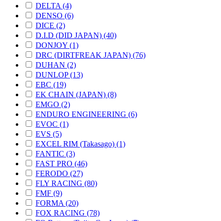
DELTA (4)
DENSO (6)
DICE (2)
D.I.D (DID JAPAN) (40)
DONJOY (1)
DRC (DIRTFREAK JAPAN) (76)
DUHAN (2)
DUNLOP (13)
EBC (19)
EK CHAIN (JAPAN) (8)
EMGO (2)
ENDURO ENGINEERING (6)
EVOC (1)
EVS (5)
EXCEL RIM (Takasago) (1)
FANTIC (3)
FAST PRO (46)
FERODO (27)
FLY RACING (80)
FMF (9)
FORMA (20)
FOX RACING (78)