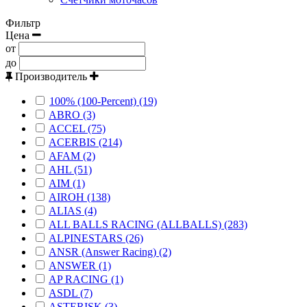
Фильтр
Цена
от
до
Производитель
100% (100-Percent) (19)
ABRO (3)
ACCEL (75)
ACERBIS (214)
AFAM (2)
AHL (51)
AIM (1)
AIROH (138)
ALIAS (4)
ALL BALLS RACING (ALLBALLS) (283)
ALPINESTARS (26)
ANSR (Answer Racing) (2)
ANSWER (1)
AP RACING (1)
ASDL (7)
ASTERISK (3)