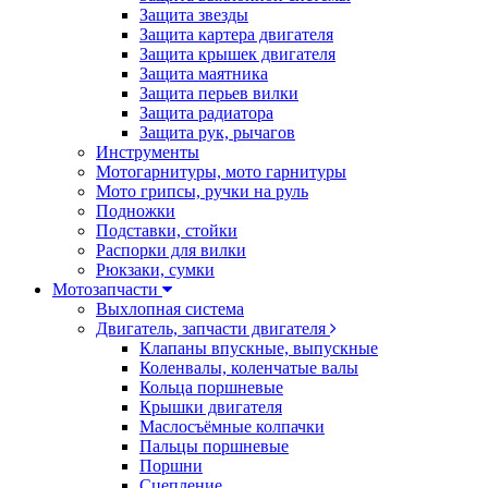
Защита звезды
Защита картера двигателя
Защита крышек двигателя
Защита маятника
Защита перьев вилки
Защита радиатора
Защита рук, рычагов
Инструменты
Мотогарнитуры, мото гарнитуры
Мото грипсы, ручки на руль
Подножки
Подставки, стойки
Распорки для вилки
Рюкзаки, сумки
Мотозапчасти
Выхлопная система
Двигатель, запчасти двигателя
Клапаны впускные, выпускные
Коленвалы, коленчатые валы
Кольца поршневые
Крышки двигателя
Маслосъёмные колпачки
Пальцы поршневые
Поршни
Сцепление