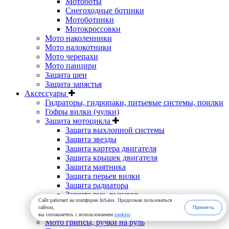
Мотоботы
Снегоходные ботинки
Мотоботинки
Мотокроссовки
Мото наколенники
Мото налокотники
Мото черепахи
Мото панцири
Защита шеи
Защита запястья
Аксессуары
Гидраторы, гидропаки, питьевые системы, поилки
Гофры вилки (чулки)
Защита мотоцикла
Защита выхлопной системы
Защита звезды
Защита картера двигателя
Защита крышек двигателя
Защита маятника
Защита перьев вилки
Защита радиатора
Защита рук, рычагов
Сайт работает на платформе InSales. Продолжая пользоваться
Инструменты
сайтом,
Принять
Мотогарнитуры, мото гарнитуры
вы соглашаетесь с использованием
cookies
Мото грипсы, ручки на руль