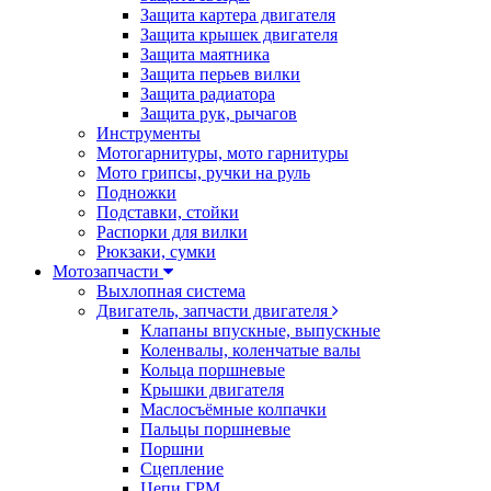
Защита картера двигателя
Защита крышек двигателя
Защита маятника
Защита перьев вилки
Защита радиатора
Защита рук, рычагов
Инструменты
Мотогарнитуры, мото гарнитуры
Мото грипсы, ручки на руль
Подножки
Подставки, стойки
Распорки для вилки
Рюкзаки, сумки
Мотозапчасти
Выхлопная система
Двигатель, запчасти двигателя
Клапаны впускные, выпускные
Коленвалы, коленчатые валы
Кольца поршневые
Крышки двигателя
Маслосъёмные колпачки
Пальцы поршневые
Поршни
Сцепление
Цепи ГРМ