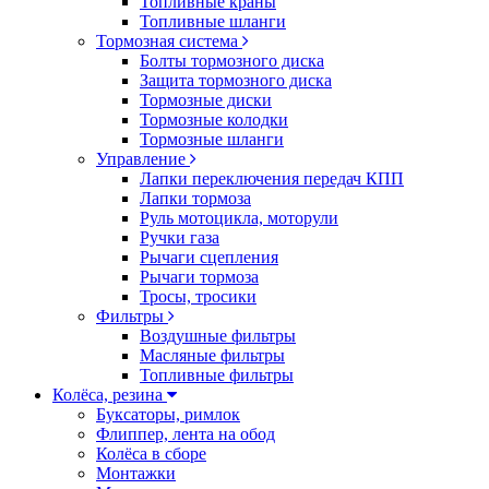
Топливные краны
Топливные шланги
Тормозная система
Болты тормозного диска
Защита тормозного диска
Тормозные диски
Тормозные колодки
Тормозные шланги
Управление
Лапки переключения передач КПП
Лапки тормоза
Руль мотоцикла, моторули
Ручки газа
Рычаги сцепления
Рычаги тормоза
Тросы, тросики
Фильтры
Воздушные фильтры
Масляные фильтры
Топливные фильтры
Колёса, резина
Буксаторы, римлок
Флиппер, лента на обод
Колёса в сборе
Монтажки