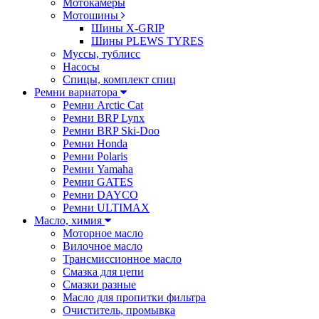
Мотокамеры
Мотошины
Шины X-GRIP
Шины PLEWS TYRES
Муссы, тублисс
Насосы
Спицы, комплект спиц
Ремни вариатора
Ремни Arctic Cat
Ремни BRP Lynx
Ремни BRP Ski-Doo
Ремни Honda
Ремни Polaris
Ремни Yamaha
Ремни GATES
Ремни DAYCO
Ремни ULTIMAX
Масло, химия
Моторное масло
Вилочное масло
Трансмиссионное масло
Смазка для цепи
Смазки разные
Масло для пропитки фильтра
Очиститель, промывка