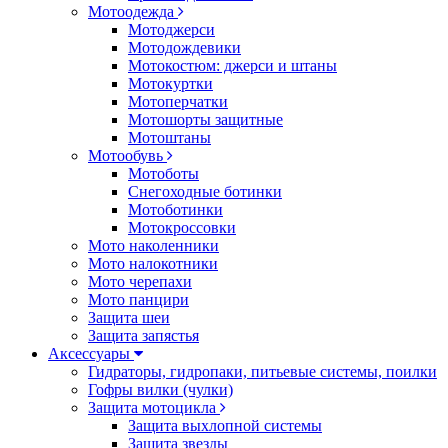
Мотоодежда
Мотоджерси
Мотодождевики
Мотокостюм: джерси и штаны
Мотокуртки
Мотоперчатки
Мотошорты защитные
Мотоштаны
Мотообувь
Мотоботы
Снегоходные ботинки
Мотоботинки
Мотокроссовки
Мото наколенники
Мото налокотники
Мото черепахи
Мото панцири
Защита шеи
Защита запястья
Аксессуары
Гидраторы, гидропаки, питьевые системы, поилки
Гофры вилки (чулки)
Защита мотоцикла
Защита выхлопной системы
Защита звезды