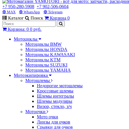
+7 950-280-5908
+7 902-506-0604
🟢 MAX
🟢 WhatsApp
🔵 Telegram
Каталог
Поиск
Корзина
0
Корзина
:
0
0 руб.
Мотоциклы
Мотоциклы BMW
Мотоциклы HONDA
Мотоциклы KAWASAKI
Мотоциклы KTM
Мотоциклы SUZUKI
Мотоциклы YAMAHA
Мотоэкипировка
Мотошлемы
Недорогие мотошлемы
Кроссовые шлемы
Шлемы интегралы
Шлемы модуляры
Визор, стекло, з/ч
Мотоочки
Мото очки
Линзы для очков
Срывки для очков