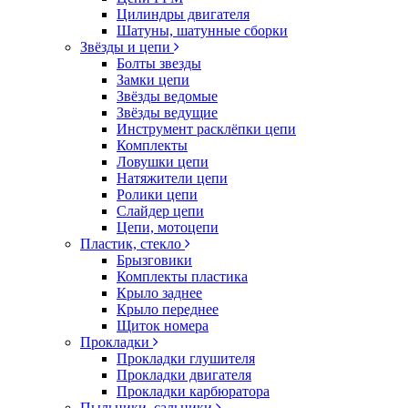
Цилиндры двигателя
Шатуны, шатунные сборки
Звёзды и цепи
Болты звезды
Замки цепи
Звёзды ведомые
Звёзды ведущие
Инструмент расклёпки цепи
Комплекты
Ловушки цепи
Натяжители цепи
Ролики цепи
Слайдер цепи
Цепи, мотоцепи
Пластик, стекло
Брызговики
Комплекты пластика
Крыло заднее
Крыло переднее
Щиток номера
Прокладки
Прокладки глушителя
Прокладки двигателя
Прокладки карбюратора
Пыльники, сальники