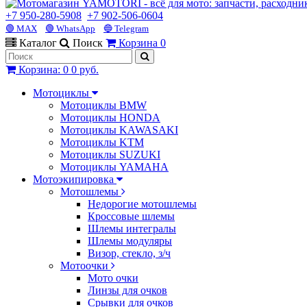
+7 950-280-5908
+7 902-506-0604
🟢 MAX
🟢 WhatsApp
🔵 Telegram
Каталог
Поиск
Корзина
0
Корзина
:
0
0 руб.
Мотоциклы
Мотоциклы BMW
Мотоциклы HONDA
Мотоциклы KAWASAKI
Мотоциклы KTM
Мотоциклы SUZUKI
Мотоциклы YAMAHA
Мотоэкипировка
Мотошлемы
Недорогие мотошлемы
Кроссовые шлемы
Шлемы интегралы
Шлемы модуляры
Визор, стекло, з/ч
Мотоочки
Мото очки
Линзы для очков
Срывки для очков