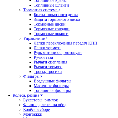
Топливные краны
Топливные шланги
Тормозная система
Болты тормозного диска
Защита тормозного диска
Тормозные диски
Тормозные колодки
Тормозные шланги
Управление
Лапки переключения передач КПП
Лапки тормоза
Руль мотоцикла, моторули
Ручки газа
Рычаги сцепления
Рычаги тормоза
Тросы, тросики
Фильтры
Воздушные фильтры
Масляные фильтры
Топливные фильтры
Колёса, резина
Буксаторы, римлок
Флиппер, лента на обод
Колёса в сборе
Монтажки