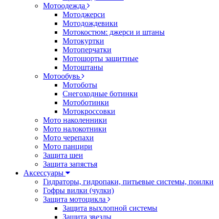
Мотоодежда
Мотоджерси
Мотодождевики
Мотокостюм: джерси и штаны
Мотокуртки
Мотоперчатки
Мотошорты защитные
Мотоштаны
Мотообувь
Мотоботы
Снегоходные ботинки
Мотоботинки
Мотокроссовки
Мото наколенники
Мото налокотники
Мото черепахи
Мото панцири
Защита шеи
Защита запястья
Аксессуары
Гидраторы, гидропаки, питьевые системы, поилки
Гофры вилки (чулки)
Защита мотоцикла
Защита выхлопной системы
Защита звезды