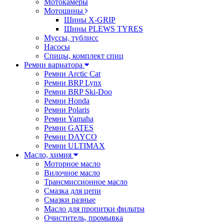
Мотокамеры
Мотошины
Шины X-GRIP
Шины PLEWS TYRES
Муссы, тублисс
Насосы
Спицы, комплект спиц
Ремни вариатора
Ремни Arctic Cat
Ремни BRP Lynx
Ремни BRP Ski-Doo
Ремни Honda
Ремни Polaris
Ремни Yamaha
Ремни GATES
Ремни DAYCO
Ремни ULTIMAX
Масло, химия
Моторное масло
Вилочное масло
Трансмиссионное масло
Смазка для цепи
Смазки разные
Масло для пропитки фильтра
Очиститель, промывка