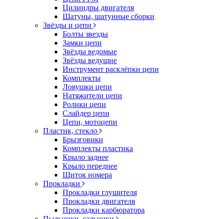
Цилиндры двигателя
Шатуны, шатунные сборки
Звёзды и цепи
Болты звезды
Замки цепи
Звёзды ведомые
Звёзды ведущие
Инструмент расклёпки цепи
Комплекты
Ловушки цепи
Натяжители цепи
Ролики цепи
Слайдер цепи
Цепи, мотоцепи
Пластик, стекло
Брызговики
Комплекты пластика
Крыло заднее
Крыло переднее
Щиток номера
Прокладки
Прокладки глушителя
Прокладки двигателя
Прокладки карбюратора
Пыльники, сальники