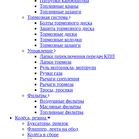
Патрубки карбюратора
Топливные краны
Топливные шланги
Тормозная система
Болты тормозного диска
Защита тормозного диска
Тормозные диски
Тормозные колодки
Тормозные шланги
Управление
Лапки переключения передач КПП
Лапки тормоза
Руль мотоцикла, моторули
Ручки газа
Рычаги сцепления
Рычаги тормоза
Тросы, тросики
Фильтры
Воздушные фильтры
Масляные фильтры
Топливные фильтры
Колёса, резина
Буксаторы, римлок
Флиппер, лента на обод
Колёса в сборе