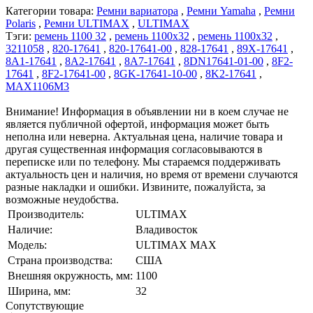
Категории товара:
Ремни вариатора
,
Ремни Yamaha
,
Ремни
Polaris
,
Ремни ULTIMAX
,
ULTIMAX
Тэги:
ремень 1100 32
,
ремень 1100x32
,
ремень 1100х32
,
3211058
,
820-17641
,
820-17641-00
,
828-17641
,
89X-17641
,
8A1-17641
,
8A2-17641
,
8A7-17641
,
8DN17641-01-00
,
8F2-
17641
,
8F2-17641-00
,
8GK-17641-10-00
,
8K2-17641
,
MAX1106M3
Внимание! Информация в объявлении ни в коем случае не
является публичной офертой, информация может быть
неполна или неверна. Актуальная цена, наличие товара и
другая существенная информация согласовываются в
переписке или по телефону. Мы стараемся поддерживать
актуальность цен и наличия, но время от времени случаются
разные накладки и ошибки. Извините, пожалуйста, за
возможные неудобства.
Производитель:
ULTIMAX
Наличие:
Владивосток
Модель:
ULTIMAX MAX
Страна производства:
США
Внешняя окружность, мм:
1100
Ширина, мм:
32
Cопутствующие