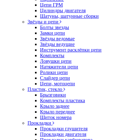
Цепи ГРМ
Цилиндры двигателя
Шатуны, шатунные сборки
Звёзды и цепи
Болты звезды
Замки цепи
Звёзды ведомые
Звёзды ведущие
Инструмент расклёпки цепи
Комплекты
Ловушки цепи
Натяжители цепи
Ролики цепи
Слайдер цепи
Цепи, мотоцепи
Пластик, стекло
Брызговики
Комплекты пластика
Крыло заднее
Крыло переднее
Щиток номера
Прокладки
Прокладки глушителя
Прокладки двигателя
Прокладки карбюратора