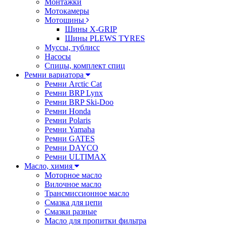
Монтажки
Мотокамеры
Мотошины
Шины X-GRIP
Шины PLEWS TYRES
Муссы, тублисс
Насосы
Спицы, комплект спиц
Ремни вариатора
Ремни Arctic Cat
Ремни BRP Lynx
Ремни BRP Ski-Doo
Ремни Honda
Ремни Polaris
Ремни Yamaha
Ремни GATES
Ремни DAYCO
Ремни ULTIMAX
Масло, химия
Моторное масло
Вилочное масло
Трансмиссионное масло
Смазка для цепи
Смазки разные
Масло для пропитки фильтра