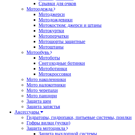
Срывки для очков
Мотоодежда
Мотоджерси
Мотодождевики
Мотокостюм: джерси и штаны
Мотокуртки
Мотоперчатки
Мотошорты защитные
Мотоштаны
Мотообувь
Мотоботы
Снегоходные ботинки
Мотоботинки
Мотокроссовки
Мото наколенники
Мото налокотники
Мото черепахи
Мото панцири
Защита шеи
Защита запястья
Аксессуары
Гидраторы, гидропаки, питьевые системы, поилки
Гофры вилки (чулки)
Защита мотоцикла
Защита выхлопной системы