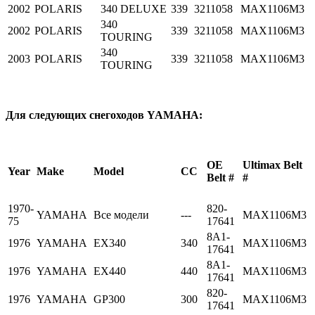
2002
POLARIS
340 DELUXE
339
3211058
MAX1106M3
340
2002
POLARIS
339
3211058
MAX1106M3
TOURING
340
2003
POLARIS
339
3211058
MAX1106M3
TOURING
Для следующих снегоходов YAMAHA:
OE
Ultimax Belt
Year
Make
Model
CC
Belt #
#
1970-
820-
YAMAHA
Все модели
---
MAX1106M3
75
17641
8A1-
1976
YAMAHA
EX340
340
MAX1106M3
17641
8A1-
1976
YAMAHA
EX440
440
MAX1106M3
17641
820-
1976
YAMAHA
GP300
300
MAX1106M3
17641