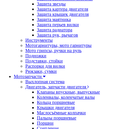
Защита звезды
Защита картера двигателя
Защита крышек двигателя
Защита маятника
Защита перьев вилки
Защита радиатора
Защита рук, рычагов
Инструменты
Мотогарнитуры, мото гарнитуры
Мото грипсы, ручки на руль
Подножки
Подставки, стойки
Распорки для вилки
Рюкзаки, сумки
Мотозапчасти
Выхлопная система
Двигатель, запчасти двигателя
Клапаны впускные, выпускные
Коленвалы, коленчатые валы
Кольца поршневые
Крышки двигателя
Маслосъёмные колпачки
Пальцы поршневые
Поршни
Сцепление