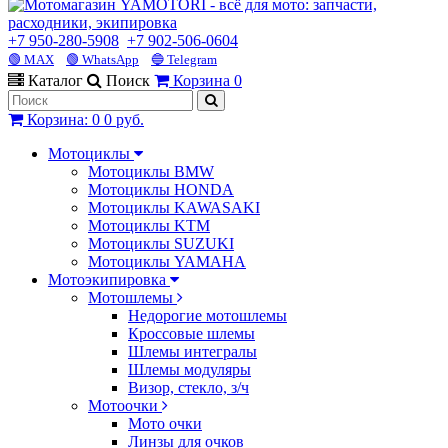
+7 950-280-5908
+7 902-506-0604
🟢 MAX
🟢 WhatsApp
🔵 Telegram
Каталог
Поиск
Корзина
0
Корзина
:
0
0 руб.
Мотоциклы
Мотоциклы BMW
Мотоциклы HONDA
Мотоциклы KAWASAKI
Мотоциклы KTM
Мотоциклы SUZUKI
Мотоциклы YAMAHA
Мотоэкипировка
Мотошлемы
Недорогие мотошлемы
Кроссовые шлемы
Шлемы интегралы
Шлемы модуляры
Визор, стекло, з/ч
Мотоочки
Мото очки
Линзы для очков