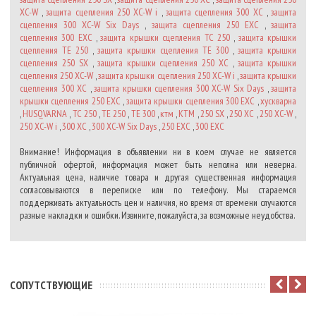
XC-W
,
защита сцепления 250 XC-W i
,
защита сцепления 300 XC
,
защита
сцепления 300 XC-W Six Days
,
защита сцепления 250 EXC
,
защита
сцепления 300 EXC
,
защита крышки сцепления TC 250
,
защита крышки
сцепления TE 250
,
защита крышки сцепления TE 300
,
защита крышки
сцепления 250 SX
,
защита крышки сцепления 250 XC
,
защита крышки
сцепления 250 XC-W
,
защита крышки сцепления 250 XC-W i
,
защита крышки
сцепления 300 XC
,
защита крышки сцепления 300 XC-W Six Days
,
защита
крышки сцепления 250 EXC
,
защита крышки сцепления 300 EXC
,
хускварна
,
HUSQVARNA
,
TC 250
,
TE 250
,
TE 300
,
ктм
,
KTM
,
250 SX
,
250 XC
,
250 XC-W
,
250 XC-W i
,
300 XC
,
300 XC-W Six Days
,
250 EXC
,
300 EXC
Внимание! Информация в объявлении ни в коем случае не является
публичной офертой, информация может быть неполна или неверна.
Актуальная цена, наличие товара и другая существенная информация
согласовываются в переписке или по телефону. Мы стараемся
поддерживать актуальность цен и наличия, но время от времени случаются
разные накладки и ошибки. Извините, пожалуйста, за возможные неудобства.
CОПУТСТВУЮЩИЕ