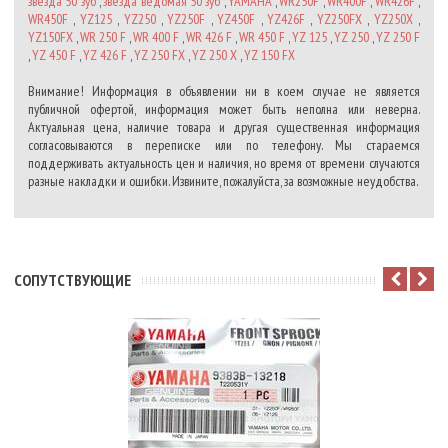
звезда 50 зуб
,
звезда ведомая 50 зуб
,
YAMAHA
,
WR250F
,
WR400F
,
WR426F
,
WR450F
,
YZ125
,
YZ250
,
YZ250F
,
YZ450F
,
YZ426F
,
YZ250FX
,
YZ250X
,
YZ150FX
,
WR 250 F
,
WR 400 F
,
WR 426 F
,
WR 450 F
,
YZ 125
,
YZ 250
,
YZ 250 F
,
YZ 450 F
,
YZ 426 F
,
YZ 250 FX
,
YZ 250 X
,
YZ 150 FX
Внимание! Информация в объявлении ни в коем случае не является
публичной офертой, информация может быть неполна или неверна.
Актуальная цена, наличие товара и другая существенная информация
согласовываются в переписке или по телефону. Мы стараемся
поддерживать актуальность цен и наличия, но время от времени случаются
разные накладки и ошибки. Извините, пожалуйста, за возможные неудобства.
CОПУТСТВУЮЩИЕ