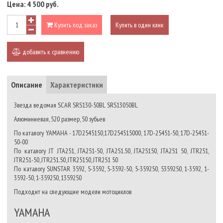
Цена:
4 500 руб.
Купить под заказ
Купить в один клик
добавить к сравнению
Описание
Характеристики
Звезда ведомая SCAR SRS130-50BL SRS13050BL
Алюминиевая, 520 размер, 50 зубьев
По каталогу YAMAHA - 17D2545150,17D254515000, 17D-25451-50, 17D-25451-
50-00
По каталогу JT JTA251, JTA251-50, JTA251.50, JTA25150, JTA251 50, JTR251,
JTR251-50, JTR251.50, JTR25150, JTR251 50
По каталогу SUNSTAR 3592, 5-3592, 5-3592-50, 5-359250, 5359250, 1-3592, 1-
3592-50, 1-359250, 1359250
Подходит на следующие модели мотоциклов
YAMAHA