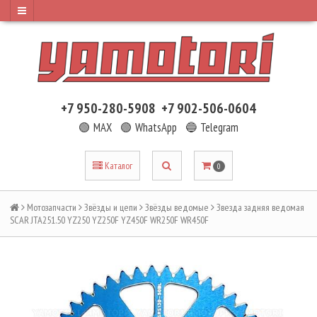
+7 950-280-5908
+7 902-506-0604
🟢 MAX
🟢 WhatsApp
🔵 Telegram
Каталог
0
Мотозапчасти
Звёзды и цепи
Звёзды ведомые
Звезда задняя ведомая
SCAR JTA251.50 YZ250 YZ250F YZ450F WR250F WR450F