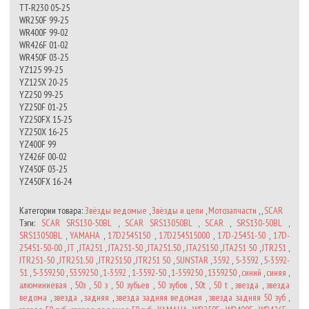
TT-R230 05-25
WR250F 99-25
WR400F 99-02
WR426F 01-02
WR450F 03-25
YZ125 99-25
YZ125X 20-25
YZ250 99-25
YZ250F 01-25
YZ250FX 15-25
YZ250X 16-25
YZ400F 99
YZ426F 00-02
YZ450F 03-25
YZ450FX 16-24
Категории товара:
Звёзды ведомые
,
Звёзды и цепи
,
Мотозапчасти
, ,
SCAR
Тэги:
SCAR SRS130-50BL
,
SCAR SRS13050BL
,
SCAR
,
SRS130-50BL
,
SRS13050BL
,
YAMAHA
,
17D2545150
,
17D254515000
,
17D-25451-50
,
17D-
25451-50-00
,
JT
,
JTA251
,
JTA251-50
,
JTA251.50
,
JTA25150
,
JTA251 50
,
JTR251
,
JTR251-50
,
JTR251.50
,
JTR25150
,
JTR251 50
,
SUNSTAR
,
3592
,
5-3592
,
5-3592-
51
,
5-359250
,
5359250
,
1-3592
,
1-3592-50
,
1-359250
,
1359250
,
синий
,
синяя
,
алюминиевая
,
50з
,
50 з
,
50 зубьев
,
50 зубов
,
50t
,
50 t
,
звезда
,
звезда
ведома
,
звезда
,
задняя
,
звезда задняя ведомая
,
звезда задняя 50 зуб
,